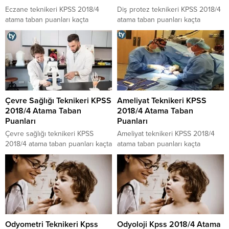
Eczane teknikeri KPSS 2018/4
Diş protez teknikeri KPSS 2018/4
atama taban puanları kaçta
atama taban puanları kaçta
kalmıştır, eczane teknikeri
kalmıştır, diş protez teknikeri
mesleğine KPSS 2018/4
mesleğine KPSS 2018/4
atamalarında kaç kontenjan
atamalarında kaç kontenjan
ayrılmıştır sorularının cevaplarına
ayrılmıştır sorularının cevaplarına
buradan ulaşabilirsiniz.
buradan ulaşabilirsiniz.
Çevre Sağlığı Teknikeri KPSS
Ameliyat Teknikeri KPSS
2018/4 Atama Taban
2018/4 Atama Taban
Puanları
Puanları
Çevre sağlığı teknikeri KPSS
Ameliyat teknikeri KPSS 2018/4
2018/4 atama taban puanları kaçta
atama taban puanları kaçta
kalmıştır, çevre sağlığı teknikeri
kalmıştır, ameliyat teknikeri
mesleğine KPSS 2018/4
mesleğine KPSS 2018/4
atamalarında kaç kontenjan
atamalarında kaç kontenjan
ayrılmıştır sorularının cevaplarına
ayrılmıştır sorularının cevaplarına
buradan ulaşabilirsiniz.
buradan ulaşabilirsiniz.
Odyometri Teknikeri Kpss
Odyoloji Kpss 2018/4 Atama