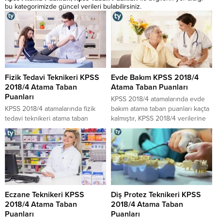
bu kategorimizde güncel verileri bulabilirsiniz.
Fizik Tedavi Teknikeri KPSS
Evde Bakım KPSS 2018/4
2018/4 Atama Taban
Atama Taban Puanları
Puanları
KPSS 2018/4 atamalarında evde
KPSS 2018/4 atamalarında fizik
bakım atama taban puanları kaçta
tedavi teknikeri atama taban
kalmıştır, KPSS 2018/4 verilerine
puanları kaçta kalmıştır, KPSS
göre evde bakım alanında yapılan
2018/4 verilerine göre fizik tedavi
yerleştirmelerde en yüksek puan
alanında yapılan yerleştirmelerde
kaçtır sorularının cevaplarına
en yüksek puan kaçtır sorularının
buradan ulaşabilirsiniz.
cevaplarına buradan
ulaşabilirsiniz.
Eczane Teknikeri KPSS
Diş Protez Teknikeri KPSS
2018/4 Atama Taban
2018/4 Atama Taban
Puanları
Puanları