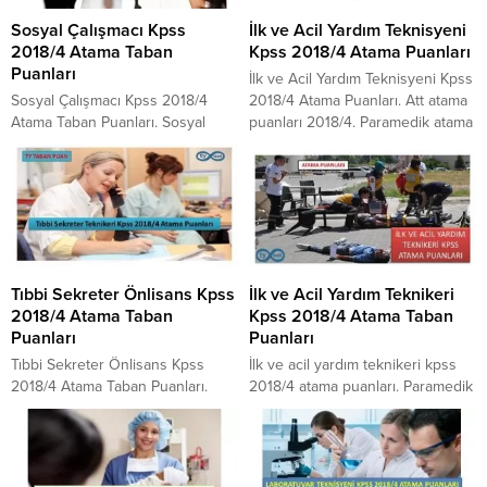
sözleşmeli personel
puanla atandı? Radyoloji ve
Sosyal Çalışmacı Kpss
İlk ve Acil Yardım Teknisyeni
kontenjanlarını yazımız
Radyoloji Teknisyenliği dalı
2018/4 Atama Taban
Kpss 2018/4 Atama Puanları
devamında bulabilirsiniz.
mezunlarına kpss 2018/4 yılında
Puanları
kaç kadro verildi? Yazımız
İlk ve Acil Yardım Teknisyeni Kpss
içerisinde detayları bulabilirsiniz.
Sosyal Çalışmacı Kpss 2018/4
2018/4 Atama Puanları. Att atama
Atama Taban Puanları. Sosyal
puanları 2018/4. Paramedik atama
hizmetler kpss 2018/4 atama
puanları. İlk yardım teknisyeni
puanları. Sosyal hizmetler bölümü
atama puanları. İlk ve acil yardım
atama taban puanları. Sosyal
teknisyeni kpss 2018/4
çalışmacı kpss 2018/4 atamaları.
kontenjanları. KPSS 2018/4 att
Sağlık Bakanlığı Sosyal Çalışmacı
atama puanları. Ortaöğretim att
atama taban puanları. Sosyal
atama puanları 2018. İlk ve acil
çalışmacı 2018 atama puanları.
yardım sağlık teknisyeni atama
Tıbbi Sekreter Önlisans Kpss
İlk ve Acil Yardım Teknikeri
Sosyal hizmetler kpss 2018/4
taban puanı 2018. İlk...
2018/4 Atama Taban
Kpss 2018/4 Atama Taban
kontenjanları. Sağlık Bakanlığı
Puanları
Puanları
sözleşmeli sosyal çalışmacı atama
puanları. Bütün detayları...
Tıbbi Sekreter Önlisans Kpss
İlk ve acil yardım teknikeri kpss
2018/4 Atama Taban Puanları.
2018/4 atama puanları. Paramedik
Tıbbi Sekreter kpss atama
atama puanları kpss 2018. İlk ve
puanları. Tıbbi Sekreter atama
Acil Yardım Teknikeri kpss taban
taban puanları 2018. Tıbbi
puanları. İlk ve Acil Yardım
Sekreter kpss taban puanları.
Teknikeri atama taban puanları