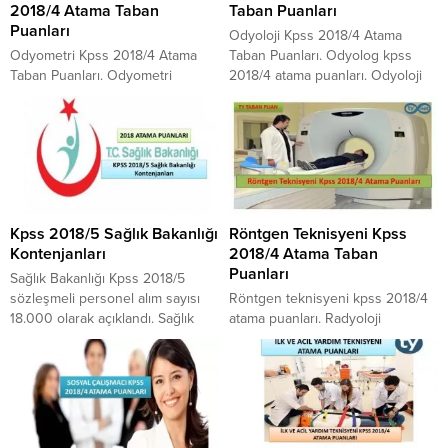
2018/4 Atama Taban
Taban Puanları
Puanları
Odyoloji Kpss 2018/4 Atama
Odyometri Kpss 2018/4 Atama
Taban Puanları. Odyolog kpss
Taban Puanları. Odyometri
2018/4 atama puanları. Odyoloji
teknikeri kpss 2018/4 atama
bölümü atama taban puanları.
puanları. Odyometri bölümü
Odyolog kpss 2018/4 atamaları.
atama taban puanları. Odyometri
Sağlık Bakanlığı Odyolog atama
teknikeri kpss 2018/4 atamaları.
taban puanları. Odyoloji 2018
Sağlık Bakanlığı Odyometri
atama puanları. Odyoloji bölümü
teknikeri atama taban puanları.
kpss 2018/4 kontenjanları.
Odyometri 2018 atama puanları.
Detayları yazımız içerisinde
Kpss 2018/5 Sağlık Bakanlığı
Röntgen Teknisyeni Kpss
Odyometri önlisans bölümü kpss
bulabilirsiniz.
Kontenjanları
2018/4 Atama Taban
2018/4 kontenjanları. Detayları
Puanları
yazımız içerisinde bulabilirsiniz.
Sağlık Bakanlığı Kpss 2018/5
sözleşmeli personel alım sayısı
Röntgen teknisyeni kpss 2018/4
18.000 olarak açıklandı. Sağlık
atama puanları. Radyoloji
Bakanlığı Kpss 2018/5 sözleşmeli
teknisyeni atama puanları 2018.
personel kontenjanlarını tablo
Röntgen teknisyeni kpss 2018/4
haline getirdik. Sağlık Bakanlığına
kontenjanları. Radyoloji atamaları
Kpss 2018/5 atamalarında kaç
2018. Röntgen teknisyeni
hemşire alınacak? Kaç ebe
ortaöğretim atama taban puanları.
alınacak? Sağlık Bakanlığı 18.000
Röntgen teknisyenleri en az kaç