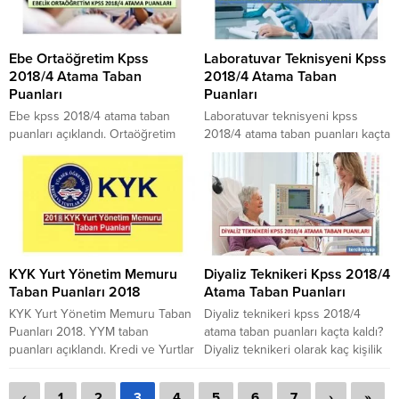
Sağlık Bakanlığı Tıbbi Sekreter
2018. Sağlık Bakanlığı İlk ve Acil
önlisans atama taban puanları.
Yardım Teknikeri Kpss 2018/4
Sağlık Bakanlığı sözleşmeli Tıbbi
Atama Puanları. Sağlık Bakanlığı
Ebe Ortaöğretim Kpss
Laboratuvar Teknisyeni Kpss
Sekreter atama puanları. Tıbbi
paramedik atama puanları 2018.
2018/4 Atama Taban
2018/4 Atama Taban
Sekreter Kpss 2018/4
Detaylar...
Puanları
Puanları
Kontenjanları. Tıbbi
Dokümantasyon ve Sekreterlik
Ebe kpss 2018/4 atama taban
Laboratuvar teknisyeni kpss
bölümü mezunları...
puanları açıklandı. Ortaöğretim
2018/4 atama taban puanları kaçta
ebelik bölümü mezunları kpss
kaldı? Laborant atama puanları.
2018/4 atamalarında kaç puanla
Kpss 2018/4 laborant atama taban
atandı? Ebe mesleği için
puanları. Tıbbi Laboratuvar ve
ortaöğretim mezunlarına kaç
Tıbbi Laboratuvar Teknisyenliği
kontenjan açıldı? ebe kpss 2018/4
bölümü ortaöğretim kpss atama
atama puanları. Ebelik bölümü
puanları. Kpss sağlık teknisyeni
KPSS 2018/4 taban puanları. Ebe
atama taban puanları. Tıbbi
KYK Yurt Yönetim Memuru
Diyaliz Teknikeri Kpss 2018/4
ortaöğretim kpss 2018/4 atama
laboratuvar teknisyeni taban
Taban Puanları 2018
Atama Taban Puanları
taban puanları tablomuz için yazı
puanları. Tıbbi laboratuvar kpss
devamını okumalısınız.
2018/4 kontenjanları. Yazımız
KYK Yurt Yönetim Memuru Taban
Diyaliz teknikeri kpss 2018/4
içerisinde bulabilirsiniz.
Puanları 2018. YYM taban
atama taban puanları kaçta kaldı?
puanları açıklandı. Kredi ve Yurtlar
Diyaliz teknikeri olarak kaç kişilik
Kurumu 756 sözleşmeli yurt
kontenjan açıldı? Diyaliz teknikeri
yönetim memuru taban puanlarını
kpss atama puanları. Diyaliz
‹
1
2
3
4
5
6
7
›
»