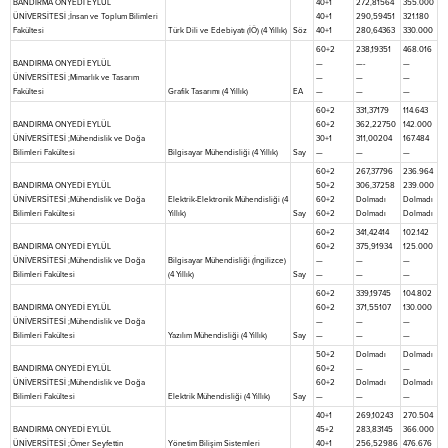
BANDIRMA ONYEDİ EYLÜL
40+1
272,81564
355.000
ÜNİVERSİTESİ ;İnsan ve Toplum Bilimleri
40+1
290,59451
321.180
Fakültesi
Türk Dili ve Edebiyatı (İÖ) (4 Yıllık)
Söz
40+1
280,64363
330.000
60+2
238,19351
468.016
BANDIRMA ONYEDİ EYLÜL
—
—-
—
ÜNİVERSİTESİ ;Mimarlık ve Tasarım
—
—
—
Fakültesi
Grafik Tasarımı (4 Yıllık)
EA
—
—
—
60+2
331,37179
114.643
BANDIRMA ONYEDİ EYLÜL
60+2
362,22750
142.000
ÜNİVERSİTESİ ;Mühendislik ve Doğa
30+1
311,00204
167.484
Bilimleri Fakültesi
Bilgisayar Mühendisliği (4 Yıllık)
Say
—
—
—
60+2
267,37796
236.964
BANDIRMA ONYEDİ EYLÜL
50+2
306,37258
239.000
ÜNİVERSİTESİ ;Mühendislik ve Doğa
Elektrik-Elektronik Mühendisliği (4
60+2
Dolmadı
Dolmadı
Bilimleri Fakültesi
Yıllık)
Say
60+2
Dolmadı
Dolmadı
60+2
341,42414
102.142
BANDIRMA ONYEDİ EYLÜL
60+2
375,91934
125.000
ÜNİVERSİTESİ ;Mühendislik ve Doğa
Bilgisayar Mühendisliği (İngilizce)
—
—
—
Bilimleri Fakültesi
(4 Yıllık)
Say
—
—
—
60+2
339,19745
104.802
BANDIRMA ONYEDİ EYLÜL
60+2
371,55107
130.000
ÜNİVERSİTESİ ;Mühendislik ve Doğa
—
—
—
Bilimleri Fakültesi
Yazılım Mühendisliği (4 Yıllık)
Say
—
—
—
50+2
Dolmadı
Dolmadı
BANDIRMA ONYEDİ EYLÜL
60+2
—
—
ÜNİVERSİTESİ ;Mühendislik ve Doğa
60+2
Dolmadı
Dolmadı
Bilimleri Fakültesi
Elektrik Mühendisliği (4 Yıllık)
Say
—
—
—
40+1
269,10243
270.504
BANDIRMA ONYEDİ EYLÜL
45+2
283,83145
366.000
ÜNİVERSİTESİ ;Ömer Seyfettin
Yönetim Bilişim Sistemleri
40+1
256,52986
476.676