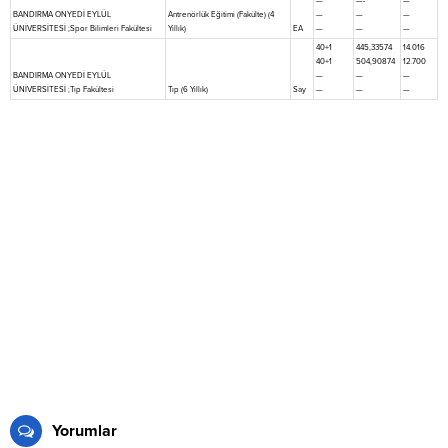
—
—-
—
BANDIRMA ONYEDİ EYLÜL
Antrenörlük Eğitimi (Fakülte) (4
—
—
—
ÜNİVERSİTESİ ;Spor Bilimleri Fakültesi
Yıllık)
EA
—
—
—
40+1
445,33574
14.016
40+1
504,90874
12.700
BANDIRMA ONYEDİ EYLÜL
—
—
—
ÜNİVERSİTESİ ;Tıp Fakültesi
Tıp (6 Yıllık)
Say
—
—
—
Yorumlar