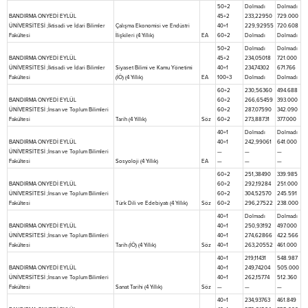
50+2
Dolmadı
Dolmadı
BANDIRMA ONYEDİ EYLÜL
45+2
233,22950
729.000
ÜNİVERSİTESİ ;İktisadi ve İdari Bilimler
Çalışma Ekonomisi ve Endüstri
40+1
229,92955
720.608
Fakültesi
İlişkileri (4 Yıllık)
EA
60+2
Dolmadı
Dolmadı
50+2
Dolmadı
Dolmadı
BANDIRMA ONYEDİ EYLÜL
45+2
234,05018
721.000
ÜNİVERSİTESİ ;İktisadi ve İdari Bilimler
Siyaset Bilimi ve Kamu Yönetimi
40+1
234,74302
671.766
Fakültesi
(İÖ) (4 Yıllık)
EA
100+3
Dolmadı
Dolmadı
60+2
230,56360
494.688
BANDIRMA ONYEDİ EYLÜL
60+2
266,65459
393.000
ÜNİVERSİTESİ ;İnsan ve Toplum Bilimleri
60+2
287,07590
342.090
Fakültesi
Tarih (4 Yıllık)
Söz
60+2
273,88731
377.000
40+1
Dolmadı
Dolmadı
BANDIRMA ONYEDİ EYLÜL
40+1
242,99061
641.000
ÜNİVERSİTESİ ;İnsan ve Toplum Bilimleri
—
—
—
Fakültesi
Sosyoloji (4 Yıllık)
EA
—
—
—
60+2
251,38490
339.985
BANDIRMA ONYEDİ EYLÜL
60+2
292,19284
251.000
ÜNİVERSİTESİ ;İnsan ve Toplum Bilimleri
60+2
304,52570
245.591
Fakültesi
Türk Dili ve Edebiyatı (4 Yıllık)
Söz
60+2
296,27522
238.000
40+1
Dolmadı
Dolmadı
BANDIRMA ONYEDİ EYLÜL
40+1
250,93192
497.000
ÜNİVERSİTESİ ;İnsan ve Toplum Bilimleri
40+1
274,62866
422.566
Fakültesi
Tarih (İÖ) (4 Yıllık)
Söz
40+1
263,20552
461.000
40+1
219,11431
548.987
BANDIRMA ONYEDİ EYLÜL
40+1
249,74204
505.000
ÜNİVERSİTESİ ;İnsan ve Toplum Bilimleri
40+1
262,15774
512.360
Fakültesi
Sanat Tarihi (4 Yıllık)
Söz
—
—
—
40+1
234,93763
461.849