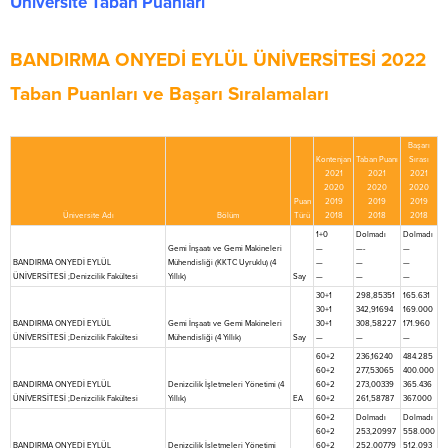
Üniversite Taban Puanları
BANDIRMA ONYEDİ EYLÜL ÜNİVERSİTESİ 2022
Taban Puanları ve Başarı Sıralamaları
Başarı
Kontenjan
Taban Puanı
Sırası
2021
2021
2021
2020
2020
2020
Puan
2019
2019
2019
Üniversite Adı
Bölüm
Türü
2018
2018
2018
1+0
Dolmadı
Dolmadı
Gemi İnşaatı ve Gemi Makineleri
—
—-
—
BANDIRMA ONYEDİ EYLÜL
Mühendisliği (KKTC Uyruklu) (4
—
—
—
ÜNİVERSİTESİ ;Denizcilik Fakültesi
Yıllık)
Say
—
—
—
30+1
298,85351
165.631
30+1
342,91694
169.000
BANDIRMA ONYEDİ EYLÜL
Gemi İnşaatı ve Gemi Makineleri
30+1
308,58227
171.960
ÜNİVERSİTESİ ;Denizcilik Fakültesi
Mühendisliği (4 Yıllık)
Say
—
—
—
60+2
236,16240
484.285
60+2
277,53065
400.000
BANDIRMA ONYEDİ EYLÜL
Denizcilik İşletmeleri Yönetimi (4
60+2
273,00339
365.436
ÜNİVERSİTESİ ;Denizcilik Fakültesi
Yıllık)
EA
60+2
261,58787
367.000
60+2
Dolmadı
Dolmadı
60+2
253,20997
558.000
BANDIRMA ONYEDİ EYLÜL
Denizcilik İşletmeleri Yönetimi
60+2
252,00779
512.093