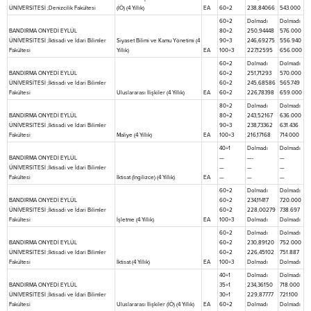
ÜNİVERSİTESİ ;Denizcilik Fakültesi
(İÖ) (4 Yıllık)
EA
60+2
238,84066
543.000
60+2
Dolmadı
Dolmadı
BANDIRMA ONYEDİ EYLÜL
80+2
250,94448
576.000
ÜNİVERSİTESİ ;İktisadi ve İdari Bilimler
Siyaset Bilimi ve Kamu Yönetimi (4
90+3
246,69275
556.940
Fakültesi
Yıllık)
EA
100+3
227,12595
656.000
60+2
Dolmadı
Dolmadı
BANDIRMA ONYEDİ EYLÜL
60+2
251,71293
570.000
ÜNİVERSİTESİ ;İktisadi ve İdari Bilimler
60+2
245,68586
565.749
Fakültesi
Uluslararası İlişkiler (4 Yıllık)
EA
60+2
226,78398
659.000
80+2
Dolmadı
Dolmadı
BANDIRMA ONYEDİ EYLÜL
80+2
243,52167
636.000
ÜNİVERSİTESİ ;İktisadi ve İdari Bilimler
90+3
238,73362
631.436
Fakültesi
Maliye (4 Yıllık)
EA
100+3
216,17168
714.000
40+1
Dolmadı
Dolmadı
BANDIRMA ONYEDİ EYLÜL
—
—-
—
ÜNİVERSİTESİ ;İktisadi ve İdari Bilimler
—
—
—
Fakültesi
İktisat (İngilizce) (4 Yıllık)
EA
—
—
—
60+2
Dolmadı
Dolmadı
BANDIRMA ONYEDİ EYLÜL
60+2
234,11417
720.000
ÜNİVERSİTESİ ;İktisadi ve İdari Bilimler
60+2
228,00279
738.697
Fakültesi
İşletme (4 Yıllık)
EA
100+3
Dolmadı
Dolmadı
60+2
Dolmadı
Dolmadı
BANDIRMA ONYEDİ EYLÜL
60+2
230,89120
752.000
ÜNİVERSİTESİ ;İktisadi ve İdari Bilimler
60+2
226,45102
751.887
Fakültesi
İktisat (4 Yıllık)
EA
100+3
Dolmadı
Dolmadı
40+1
Dolmadı
Dolmadı
BANDIRMA ONYEDİ EYLÜL
35+1
234,36150
718.000
ÜNİVERSİTESİ ;İktisadi ve İdari Bilimler
30+1
229,87777
721.100
Fakültesi
Uluslararası İlişkiler (İÖ) (4 Yıllık)
EA
60+2
Dolmadı
Dolmadı