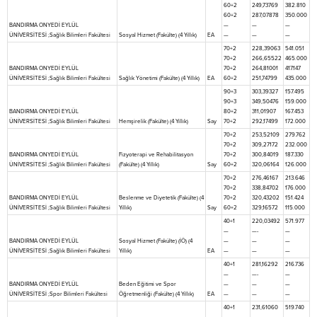
60+2
249,73769
382.810
60+2
287,07878
350.000
BANDIRMA ONYEDİ EYLÜL
—
—
—
ÜNİVERSİTESİ ;Sağlık Bilimleri Fakültesi
Sosyal Hizmet (Fakülte) (4 Yıllık)
EA
—
—
—
70+2
228,39063
541.051
70+2
266,65522
465.000
BANDIRMA ONYEDİ EYLÜL
70+2
264,81001
417.147
ÜNİVERSİTESİ ;Sağlık Bilimleri Fakültesi
Sağlık Yönetimi (Fakülte) (4 Yıllık)
EA
60+2
251,74799
435.000
90+3
303,39327
157.495
90+3
349,50476
159.000
BANDIRMA ONYEDİ EYLÜL
80+2
311,01907
167.453
ÜNİVERSİTESİ ;Sağlık Bilimleri Fakültesi
Hemşirelik (Fakülte) (4 Yıllık)
Say
70+2
292,17499
172.000
70+2
253,52109
279.762
70+2
309,27172
232.000
BANDIRMA ONYEDİ EYLÜL
Fizyoterapi ve Rehabilitasyon
70+2
300,84019
187.330
ÜNİVERSİTESİ ;Sağlık Bilimleri Fakültesi
(Fakülte) (4 Yıllık)
Say
60+2
320,06164
126.000
70+2
276,46167
213.646
70+2
338,84702
176.000
BANDIRMA ONYEDİ EYLÜL
Beslenme ve Diyetetik (Fakülte) (4
70+2
320,43202
151.424
ÜNİVERSİTESİ ;Sağlık Bilimleri Fakültesi
Yıllık)
Say
60+2
329,16572
115.000
40+1
220,03492
571.977
—
—-
—
BANDIRMA ONYEDİ EYLÜL
Sosyal Hizmet (Fakülte) (İÖ) (4
—
—
—
ÜNİVERSİTESİ ;Sağlık Bilimleri Fakültesi
Yıllık)
EA
—
—
—
40+1
281,16292
216.736
—
—-
—
BANDIRMA ONYEDİ EYLÜL
Beden Eğitimi ve Spor
—
—
—
ÜNİVERSİTESİ ;Spor Bilimleri Fakültesi
Öğretmenliği (Fakülte) (4 Yıllık)
EA
—
—
—
40+1
231,61060
519.740