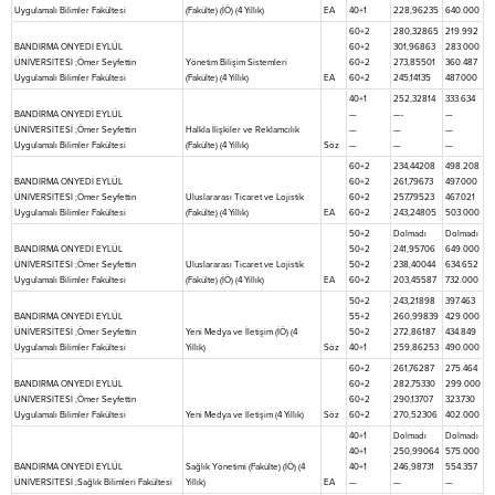
Uygulamalı Bilimler Fakültesi
(Fakülte) (İÖ) (4 Yıllık)
EA
40+1
228,96235
640.000
60+2
280,32865
219.992
BANDIRMA ONYEDİ EYLÜL
60+2
301,96863
283.000
ÜNİVERSİTESİ ;Ömer Seyfettin
Yönetim Bilişim Sistemleri
60+2
273,85501
360.487
Uygulamalı Bilimler Fakültesi
(Fakülte) (4 Yıllık)
EA
60+2
245,14135
487.000
40+1
252,32814
333.634
BANDIRMA ONYEDİ EYLÜL
—
—-
—
ÜNİVERSİTESİ ;Ömer Seyfettin
Halkla İlişkiler ve Reklamcılık
—
—
—
Uygulamalı Bilimler Fakültesi
(Fakülte) (4 Yıllık)
Söz
—
—
—
60+2
234,44208
498.208
BANDIRMA ONYEDİ EYLÜL
60+2
261,79673
497.000
ÜNİVERSİTESİ ;Ömer Seyfettin
Uluslararası Ticaret ve Lojistik
60+2
257,79523
467.021
Uygulamalı Bilimler Fakültesi
(Fakülte) (4 Yıllık)
EA
60+2
243,24805
503.000
50+2
Dolmadı
Dolmadı
BANDIRMA ONYEDİ EYLÜL
50+2
241,95706
649.000
ÜNİVERSİTESİ ;Ömer Seyfettin
Uluslararası Ticaret ve Lojistik
50+2
238,40044
634.652
Uygulamalı Bilimler Fakültesi
(Fakülte) (İÖ) (4 Yıllık)
EA
60+2
203,45587
732.000
50+2
243,21898
397.463
BANDIRMA ONYEDİ EYLÜL
55+2
260,99839
429.000
ÜNİVERSİTESİ ;Ömer Seyfettin
Yeni Medya ve İletişim (İÖ) (4
50+2
272,86187
434.849
Uygulamalı Bilimler Fakültesi
Yıllık)
Söz
40+1
259,86253
490.000
60+2
261,76287
275.464
BANDIRMA ONYEDİ EYLÜL
60+2
282,75330
299.000
ÜNİVERSİTESİ ;Ömer Seyfettin
60+2
290,13707
323.730
Uygulamalı Bilimler Fakültesi
Yeni Medya ve İletişim (4 Yıllık)
Söz
60+2
270,52306
402.000
40+1
Dolmadı
Dolmadı
40+1
250,99064
575.000
BANDIRMA ONYEDİ EYLÜL
Sağlık Yönetimi (Fakülte) (İÖ) (4
40+1
246,98731
554.357
ÜNİVERSİTESİ ;Sağlık Bilimleri Fakültesi
Yıllık)
EA
—
—
—