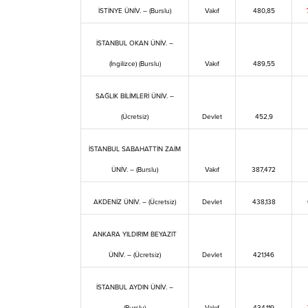
İSTİNYE ÜNİV. – (Burslu)
Vakıf
480,85
İSTANBUL OKAN ÜNİV. –
(İngilizce) (Burslu)
Vakıf
489,55
SAĞLIK BİLİMLERİ ÜNİV. –
(Ücretsiz)
Devlet
452,9
İSTANBUL SABAHATTİN ZAİM
ÜNİV. – (Burslu)
Vakıf
387,472
AKDENİZ ÜNİV. – (Ücretsiz)
Devlet
438,138
ANKARA YILDIRIM BEYAZIT
ÜNİV. – (Ücretsiz)
Devlet
421,146
İSTANBUL AYDIN ÜNİV. –