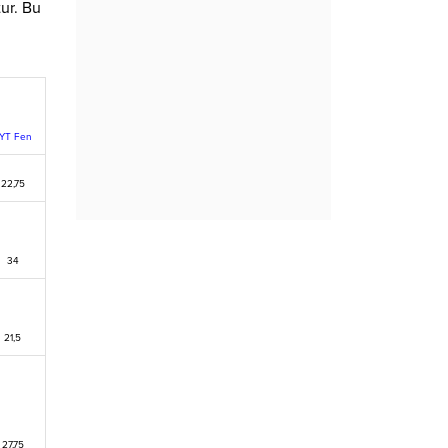
ur. Bu
YT Fen
22,75
34
21,5
27,75