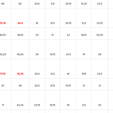
68
62
20,5
9,5
24,75
13,25
32,5
72,75
54,5
19
10,5
30,75
12,5
32,75
84,75
49,75
33
13
22
16,75
30,25
83,25
49,25
30
14,75
24,5
14
29
71,75
55,75
29,5
12,5
18
11,75
32,5
67
48
30,5
8,75
14,75
13
21
71
53,25
33,75
10,75
18
8,5
30