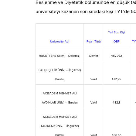
Beslenme ve Diyetetik bölümünde en düşük taba
üniversiteyi kazanan son sıradaki kişi TYT’de 50
Yerl Son Kişi
Üniversite Adı
Puan Türü
OBP
TY
HACETTEPE ÜNİV. – (Ücretsiz)
Devlet
452,792
BAHÇEŞEHİR ÜNİV. – (İngilizce)
(Burslu)
Vakıf
472,25
ACIBADEM MEHMET ALİ
AYDINLAR ÜNİV. – (Burslu)
Vakıf
482,8
ACIBADEM MEHMET ALİ
AYDINLAR ÜNİV. – (İngilizce)
(Burslu)
Vakıf
438,55