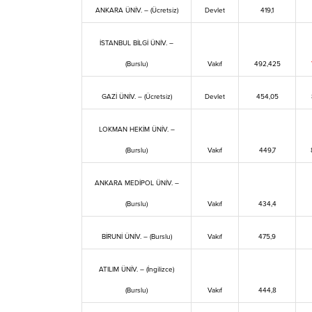
ANKARA ÜNİV. – (Ücretsiz)
Devlet
419,1
İSTANBUL BİLGİ ÜNİV. –
(Burslu)
Vakıf
492,425
GAZİ ÜNİV. – (Ücretsiz)
Devlet
454,05
LOKMAN HEKİM ÜNİV. –
(Burslu)
Vakıf
449,7
ANKARA MEDİPOL ÜNİV. –
(Burslu)
Vakıf
434,4
BİRUNİ ÜNİV. – (Burslu)
Vakıf
475,9
ATILIM ÜNİV. – (İngilizce)
(Burslu)
Vakıf
444,8