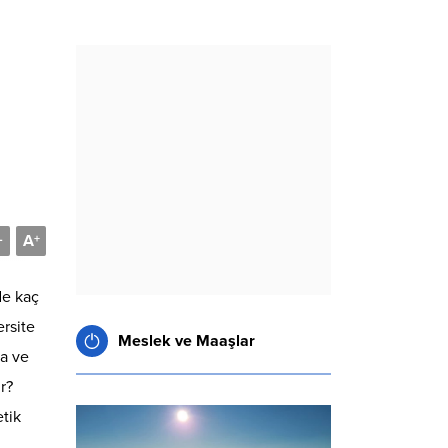
A
-
+
de kaç
rsite
Meslek ve Maaşlar
a ve
r?
etik