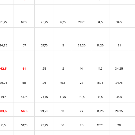
75,75
62,5
25,75
6,75
28,75
14,5
34,5
84,25
57
27,75
13
29,25
14,25
31
62,5
61
25
12
14
11,5
34,25
79,25
58
26
10,5
27
15,75
24,75
79,5
57,75
24,75
10,75
30,5
13,5
35,5
83,5
54,5
29,25
13
27
14,25
24,25
71,5
51,75
23,75
10
25
12,75
29