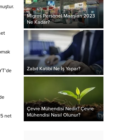
muştur.
Migros Personel Maaşları 2023
Ne Kadar?
net
apmak
Zabıt Katibi Ne İş Yapar?
YT’de
de
Çevre Mühendisi Nedir? Çevre
Mühendisi Nasıl Olunur?
,5 net