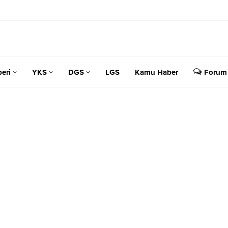
eri
YKS
DGS
LGS
Kamu Haber
Forum