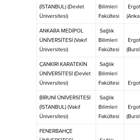
(İSTANBUL) (Devlet
Bilimleri
Ergot
Üniversitesi)
Fakültesi
(Anka
ANKARA MEDİPOL
Sağlık
ÜNİVERSİTESİ (Vakıf
Bilimleri
Ergot
Üniversitesi)
Fakültesi
(Bursl
ÇANKIRI KARATEKİN
Sağlık
ÜNİVERSİTESİ (Devlet
Bilimleri
Üniversitesi)
Fakültesi
Ergot
BİRUNİ ÜNİVERSİTESİ
Sağlık
(İSTANBUL) (Vakıf
Bilimleri
Ergot
Üniversitesi)
Fakültesi
(Bursl
FENERBAHÇE