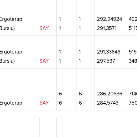
Ergoterapi
1
1
292,94924
46
Burslu)
SAY
1
1
291,3571
511
Ergoterapi
1
1
291,33646
515
Burslu)
SAY
1
1
297,537
34
6
6
286,20636
714
Ergoterapi
SAY
6
6
284,5743
75