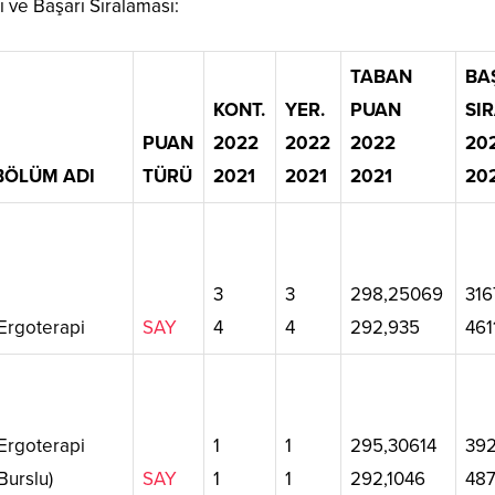
ve Başarı Sıralaması:
TABAN
BA
KONT.
YER.
PUAN
SIR
PUAN
2022
2022
2022
20
BÖLÜM ADI
TÜRÜ
2021
2021
2021
20
3
3
298,25069
316
Ergoterapi
SAY
4
4
292,935
461
Ergoterapi
1
1
295,30614
39
Burslu)
SAY
1
1
292,1046
48