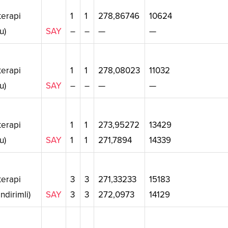
erapi
1
1
278,86746
10624
u)
SAY
–
–
—
—
erapi
1
1
278,08023
11032
u)
SAY
–
–
—
—
erapi
1
1
273,95272
13429
u)
SAY
1
1
271,7894
14339
erapi
3
3
271,33233
15183
ndirimli)
SAY
3
3
272,0973
14129