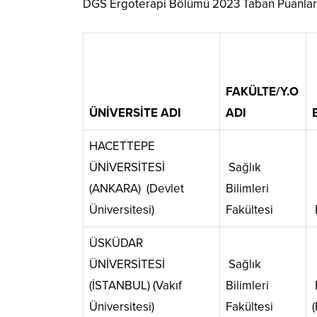
DGS Ergoterapi Bölümü 2023 Taban Puanları 
FAKÜLTE/Y.O
ÜNİVERSİTE ADI
ADI
HACETTEPE
ÜNİVERSİTESİ
Sağlık
(ANKARA) (Devlet
Bilimleri
Üniversitesi)
Fakültesi
ÜSKÜDAR
ÜNİVERSİTESİ
Sağlık
(İSTANBUL) (Vakıf
Bilimleri
Üniversitesi)
Fakültesi
(