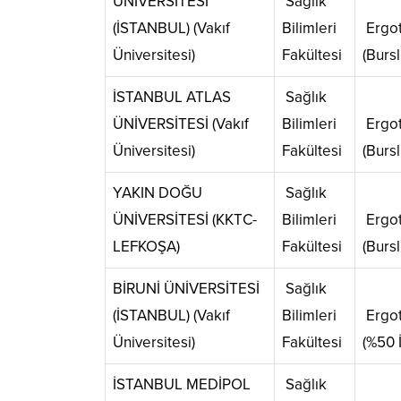
ÜNİVERSİTESİ
Sağlık
(İSTANBUL) (Vakıf
Bilimleri
Ergot
Üniversitesi)
Fakültesi
(Bursl
İSTANBUL ATLAS
Sağlık
ÜNİVERSİTESİ (Vakıf
Bilimleri
Ergot
Üniversitesi)
Fakültesi
(Bursl
YAKIN DOĞU
Sağlık
ÜNİVERSİTESİ (KKTC-
Bilimleri
Ergot
LEFKOŞA)
Fakültesi
(Bursl
BİRUNİ ÜNİVERSİTESİ
Sağlık
(İSTANBUL) (Vakıf
Bilimleri
Ergot
Üniversitesi)
Fakültesi
(%50 İ
İSTANBUL MEDİPOL
Sağlık