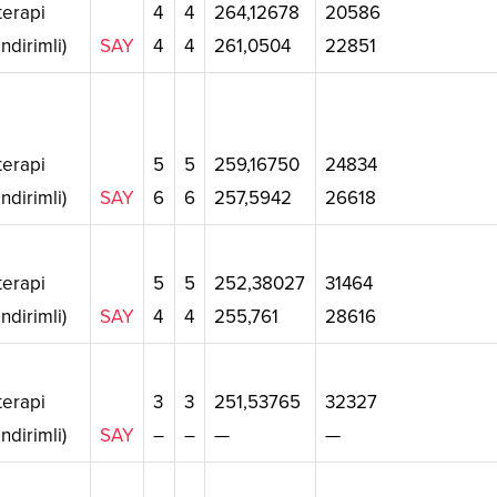
erapi
4
4
264,12678
20586
ndirimli)
SAY
4
4
261,0504
22851
erapi
5
5
259,16750
24834
ndirimli)
SAY
6
6
257,5942
26618
erapi
5
5
252,38027
31464
ndirimli)
SAY
4
4
255,761
28616
erapi
3
3
251,53765
32327
ndirimli)
SAY
–
–
—
—