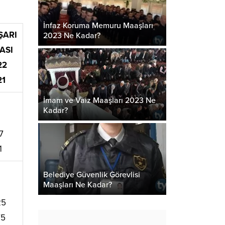
İnfaz Koruma Memuru Maaşları
ŞARI
2023 Ne Kadar?
ASI
22
21
İmam ve Vaiz Maaşları 2023 Ne
Kadar?
7
1
Belediye Güvenlik Görevlisi
Maaşları Ne Kadar?
25
75