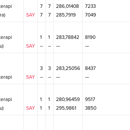
erapi
7
7
286,01408
7233
ra)
SAY
7
7
285,7919
7049
erapi
1
1
283,78842
8190
u)
SAY
–
–
—
—
3
3
283,25056
8437
erapi
SAY
–
–
—
—
erapi
1
1
280,96459
9517
u)
SAY
1
1
295,9861
3850