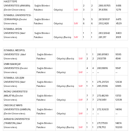
HACETTEPE
ÜNİVERSİTESİ (ANKARA)
Sağlık Bilimleri
2
2
288,00765
6436
(Devlet Üniversitesi)
Fakültesi
Odyoloji
SAY
3
3
311,8356
1279
İSTANBUL ÜNİVERSİTESİ-
CERRAHPAŞA (Devlet
Sağlık Bilimleri
5
5
287,89937
6475
Üniversitesi)
Fakültesi
Odyoloji
SAY
6
6
293,2428
4529
İSTANBUL AYDIN
ÜNİVERSİTESİ (Vakıf
Sağlık Bilimleri
1
1
283,32642
8403
Üniversitesi)
Fakültesi
Odyoloji (Burslu)
SAY
1
1
281,317
8931
İSTANBUL MEDİPOL
ÜNİVERSİTESİ (Vakıf
Sağlık Bilimleri
1
1
280,81983
9595
Üniversitesi)
Fakültesi
Odyoloji (Burslu)
SAY
2
2
293,1739
4544
İZMİR BAKIRÇAY
ÜNİVERSİTESİ (Devlet
Sağlık Bilimleri
4
4
280,18816
9947
Üniversitesi)
Fakültesi
Odyoloji
SAY
–
–
—
—
İSTANBUL GELİŞİM
ÜNİVERSİTESİ (Vakıf
Sağlık Bilimleri
1
1
275,29720
12634
Üniversitesi)
Fakültesi
Odyoloji (Burslu)
SAY
1
1
285,9596
6985
İNÖNÜ ÜNİVERSİTESİ
(MALATYA) (Devlet
Sağlık Bilimleri
7
7
273,48299
13733
Üniversitesi)
Fakültesi
Odyoloji
SAY
7
7
274,5451
12539
ONDOKUZ MAYIS
ÜNİVERSİTESİ (SAMSUN)
Sağlık Bilimleri
3
3
272,92633
14096
(Devlet Üniversitesi)
Fakültesi
Odyoloji
SAY
–
–
—
—
AVRASYA ÜNİVERSİTESİ
(TRABZON) (Vakıf
Sağlık Bilimleri
1
1
271,77559
14874
Üniversitesi)
Fakültesi
Odyoloji (Burslu)
SAY
1
1
278,7112
10200