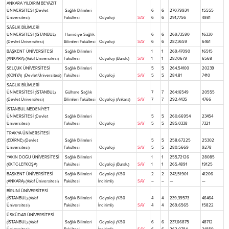
ANKARA YILDIRIM BEYAZIT
ÜNİVERSİTESİ (Devlet
Sağlık Bilimleri
6
6
270,79934
15555
Üniversitesi)
Fakültesi
Odyoloji
SAY
6
6
291,7756
4981
SAĞLIK BİLİMLERİ
ÜNİVERSİTESİ (İSTANBUL)
Hamidiye Sağlık
6
6
269,73590
16330
(Devlet Üniversitesi)
Bilimleri Fakültesi
Odyoloji
SAY
6
6
287,3659
6461
BAŞKENT ÜNİVERSİTESİ
Sağlık Bilimleri
1
1
269,47090
16515
(ANKARA) (Vakıf Üniversitesi)
Fakültesi
Odyoloji (Burslu)
SAY
1
1
287,0679
6568
SELÇUK ÜNİVERSİTESİ
Sağlık Bilimleri
5
5
264,54100
20239
(KONYA) (Devlet Üniversitesi)
Fakültesi
Odyoloji
SAY
5
5
284,81
7410
SAĞLIK BİLİMLERİ
ÜNİVERSİTESİ (İSTANBUL)
Gülhane Sağlık
7
7
264,16549
20555
(Devlet Üniversitesi)
Bilimleri Fakültesi
Odyoloji (Ankara)
SAY
7
7
292,4435
4766
İSTANBUL MEDENİYET
ÜNİVERSİTESİ (Devlet
Sağlık Bilimleri
5
5
260,66954
23454
Üniversitesi)
Fakültesi
Odyoloji
SAY
5
5
285,0338
7321
TRAKYA ÜNİVERSİTESİ
(EDİRNE) (Devlet
Sağlık Bilimleri
5
5
258,67225
25302
Üniversitesi)
Fakültesi
Odyoloji
SAY
5
5
280,5669
9278
YAKIN DOĞU ÜNİVERSİTESİ
Sağlık Bilimleri
1
1
255,72126
28085
(KKTC-LEFKOŞA)
Fakültesi
Odyoloji (Burslu)
SAY
1
1
265,4891
19125
BAŞKENT ÜNİVERSİTESİ
Sağlık Bilimleri
Odyoloji (%50
2
2
243,51901
41206
(ANKARA) (Vakıf Üniversitesi)
Fakültesi
İndirimli)
SAY
–
–
—
—
BİRUNİ ÜNİVERSİTESİ
(İSTANBUL) (Vakıf
Sağlık Bilimleri
Odyoloji (%50
4
4
239,39573
46464
Üniversitesi)
Fakültesi
İndirimli)
SAY
4
4
269,6565
15822
ÜSKÜDAR ÜNİVERSİTESİ
(İSTANBUL) (Vakıf
Sağlık Bilimleri
Odyoloji (%50
6
6
237,66875
48712