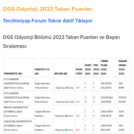
DGS Odyoloji 2023 Taban Puanları
Tercihiniyap Forum Tekrar Aktif Tıklayın
DGS Odyoloji Bölümü 2023 Taban Puanları ve Başarı
Sıralaması:
TABAN
BAŞARI
KONT.
YER.
PUAN
SIRASI
FAKÜLTE/Y.O
PUAN
2022
2022
2022
2022
ÜNİVERSİTE ADI
ADI
BÖLÜM ADI
TÜRÜ
2021
2021
2021
2021
KTO KARATAY
ÜNİVERSİTESİ (KONYA)
Sağlık Bilimleri
1
1
331,92937
169
(Vakıf Üniversitesi)
Yüksekokulu
Odyoloji (Burslu)
SAY
1
1
282,4203
8444
KTO KARATAY
ÜNİVERSİTESİ (KONYA)
Sağlık Bilimleri
3
3
204,50420
107973
(Vakıf Üniversitesi)
Yüksekokulu
Odyoloji (Ücretli)
SAY
3
3
233,6566
56700
BİRUNİ ÜNİVERSİTESİ
(İSTANBUL) (Vakıf
Sağlık Bilimleri
1
1
298,03794
3215
Üniversitesi)
Fakültesi
Odyoloji (Burslu)
SAY
1
1
298,9674
3164
ÜSKÜDAR ÜNİVERSİTESİ
(İSTANBUL) (Vakıf
Sağlık Bilimleri
1
1
296,91314
3511
Üniversitesi)
Fakültesi
Odyoloji (Burslu)
SAY
1
1
301,5733
2633