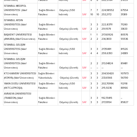
Üniversitesi)
Fakültesi
İndirimli)
SAY
6
6
262,0784
21859
İSTANBUL MEDİPOL
ÜNİVERSİTESİ (Vakıf
Sağlık Bilimleri
Odyoloji (%50
7
7
224,98552
67554
Üniversitesi)
Fakültesi
İndirimli)
SAY
10
10
253,2172
31389
İSTANBUL AYDIN
ÜNİVERSİTESİ (Vakıf
Sağlık Bilimleri
3
3
222,83711
71280
Üniversitesi)
Fakültesi
Odyoloji (Ücretli)
SAY
2
2
251,1579
33633
BAŞKENT ÜNİVERSİTESİ
Sağlık Bilimleri
1
1
217,60926
80576
(ANKARA) (Vakıf Üniversitesi)
Fakültesi
Odyoloji (Ücretli)
SAY
2
2
234,3833
55536
İSTANBUL GELİŞİM
ÜNİVERSİTESİ (Vakıf
Sağlık Bilimleri
Odyoloji (%50
3
3
217,10491
81526
Üniversitesi)
Fakültesi
İndirimli)
SAY
4
4
259,6393
24389
İSTANBUL GELİŞİM
ÜNİVERSİTESİ (Vakıf
Sağlık Bilimleri
2
2
213,04824
89481
Üniversitesi)
Fakültesi
Odyoloji (Ücretli)
SAY
–
–
—
—
KTO KARATAY ÜNİVERSİTESİ
Sağlık Bilimleri
3
3
204,50420
107973
(KONYA) (Vakıf Üniversitesi)
Yüksekokulu
Odyoloji (Ücretli)
SAY
3
3
233,6566
56700
YAKIN DOĞU ÜNİVERSİTESİ
Sağlık Bilimleri
Odyoloji (%50
3
3
202,70996
112118
(KKTC-LEFKOŞA)
Fakültesi
İndirimli)
SAY
3
3
215,9236
88166
AVRASYA ÜNİVERSİTESİ
(TRABZON) (Vakıf
Sağlık Bilimleri
3
3
192,70415
–
Üniversitesi)
Fakültesi
Odyoloji (Ücretli)
SAY
3
3
217,0954
85827