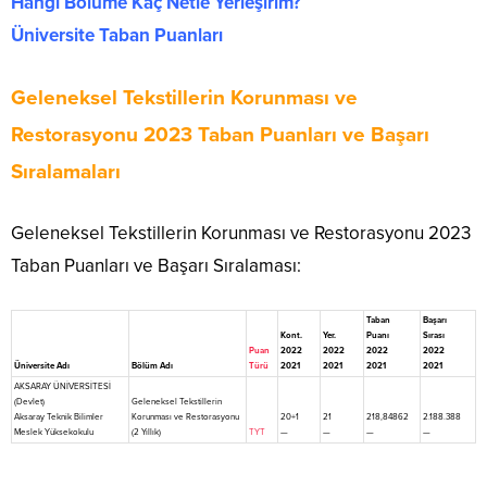
Hangi Bölüme Kaç Netle Yerleşirim?
Üniversite Taban Puanları
Geleneksel Tekstillerin Korunması ve
Restorasyonu 2023 Taban Puanları ve Başarı
Sıralamaları
Geleneksel Tekstillerin Korunması ve Restorasyonu 2023
Taban Puanları ve Başarı Sıralaması:
Taban
Başarı
Kont.
Yer.
Puanı
Sırası
Puan
2022
2022
2022
2022
Üniversite Adı
Bölüm Adı
Türü
2021
2021
2021
2021
AKSARAY ÜNİVERSİTESİ
(Devlet)
Geleneksel Tekstillerin
Aksaray Teknik Bilimler
Korunması ve Restorasyonu
20+1
21
218,84862
2.188.388
Meslek Yüksekokulu
(2 Yıllık)
TYT
—
—
—
—