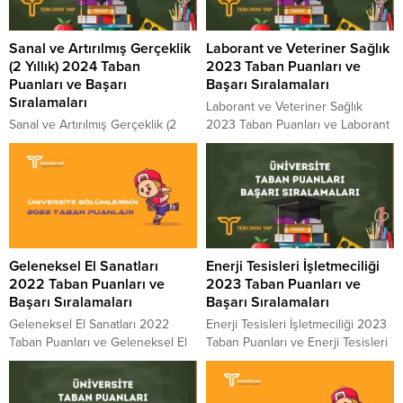
Sanal ve Artırılmış Gerçeklik
Laborant ve Veteriner Sağlık
(2 Yıllık) 2024 Taban
2023 Taban Puanları ve
Puanları ve Başarı
Başarı Sıralamaları
Sıralamaları
Laborant ve Veteriner Sağlık
Sanal ve Artırılmış Gerçeklik (2
2023 Taban Puanları ve Laborant
Yıllık) 2024 Taban Puanları ve
ve Veteriner Sağlık Başarı
Sanal ve Artırılmış Gerçeklik (2
Sıralamaları 2023 Laborant ve
Yıllık) Başarı Sıralamaları 2024
Veteriner Sağlık kaç puanla
Sanal ve Artırılmış Gerçeklik
kapattı? Laborant ve Veteriner
güncel taban puanları ve başarı
Sağlık sıralaması. 2023 yılında
sıralamaları açıklandı ve genel
sınava girecek adayların en çok
tablo ortaya çıktı. Sanal ve
merak ettiği konuların başında
Geleneksel El Sanatları
Enerji Tesisleri İşletmeciliği
Artırılmış Gerçeklik sıralaması.
gelen Laborant ve Veteriner
2022 Taban Puanları ve
2023 Taban Puanları ve
2024 yılında sınava girecek
Sağlık Taban Puanları 2023 ve
Başarı Sıralamaları
Başarı Sıralamaları
adayların en çok merak ettiği
Laborant ve Veteriner...
konuların...
Geleneksel El Sanatları 2022
Enerji Tesisleri İşletmeciliği 2023
Taban Puanları ve Geleneksel El
Taban Puanları ve Enerji Tesisleri
Sanatları Başarı Sıralamaları 2022
İşletmeciliği Başarı Sıralamaları
Geleneksel El Sanatları kaç
2023 Enerji Tesisleri İşletmeciliği
puanla kapattı? Geleneksel El
kaç puanla kapattı? Enerji Tesisleri