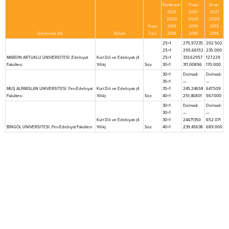
Kontenjan
Puanı
Sırası
2021
2021
2021
2020
2020
2020
Puan
2019
2019
2019
Üniversite Adı
Bölüm
Türü
2018
2018
2018
25+1
275,97235
202.502
25+1
295,66153
235.000
MARDİN ARTUKLU ÜNİVERSİTESİ ;Edebiyat
Kürt Dili ve Edebiyatı (4
25+1
333,62957
127.229
Fakültesi
Yıllık)
Söz
30+1
311,00896
170.000
30+1
Dolmadı
Dolmadı
35+1
—
—
MUŞ ALPARSLAN ÜNİVERSİTESİ ;Fen-Edebiyat
Kürt Dili ve Edebiyatı (4
35+1
245,24658
647.509
Fakültesi
Yıllık)
Söz
40+1
251,46801
567.000
30+1
Dolmadı
Dolmadı
30+1
—
—
Kürt Dili ve Edebiyatı (4
30+1
244,71350
652.071
BİNGÖL ÜNİVERSİTESİ ;Fen-Edebiyat Fakültesi
Yıllık)
Söz
40+1
239,45638
689.000