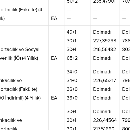
50+2
235,47901
707
ortacılık (Fakülte) (4
—
—
—
ık)
EA
—
—
—
40+1
Dolmadı
Dol
30+1
227,39298
788
ortacılık ve Sosyal
30+1
216,56482
802
enlik (İÖ) (4 Yıllık)
EA
65+2
Dolmadı
Dol
34+0
Dolmadı
Dol
nkacılık ve
34+0
226,65217
796
ortacılık (Fakülte)
36+0
Dolmadı
Dol
0 İndirimli) (4 Yıllık)
EA
36+0
Dolmadı
Dol
30+1
Dolmadı
Dol
nkacılık ve
30+1
226,44564
799
ortacılık
30+1
217,51660
800