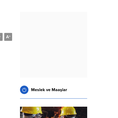
A
-
+
Meslek ve Maaşlar