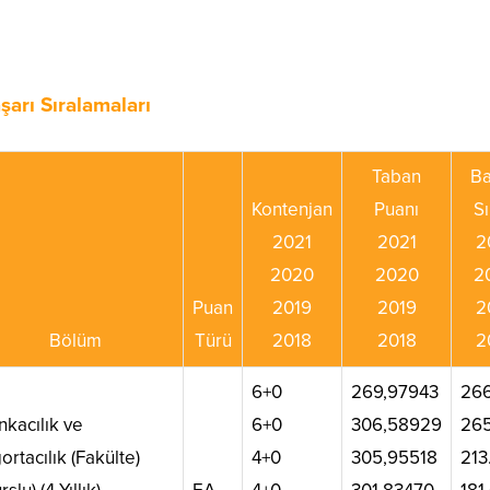
şarı Sıralamaları
Taban
Ba
Kontenjan
Puanı
Sı
2021
2021
2
2020
2020
2
Puan
2019
2019
2
Bölüm
Türü
2018
2018
2
6+0
269,97943
266
nkacılık ve
6+0
306,58929
26
ortacılık (Fakülte)
4+0
305,95518
213