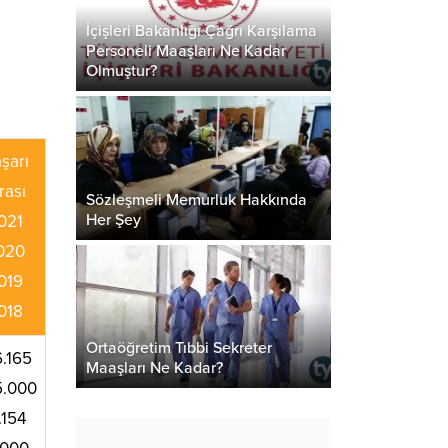
İçişleri Bakanlığı Çağrı Karşılama
Personeli Maaşları Ne Kadar
Olmuştur?
şarı
rası
Sözleşmeli Memurluk Hakkında
Her Şey
021
020
019
018
Ortaöğretim Tıbbi Sekreter
.165
Maaşları Ne Kadar?
5.000
.154