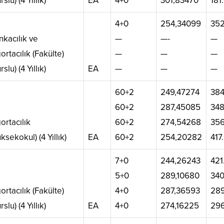
rslu) (4 Yıllık)
EA
4+0
301,83470
181
4+0
254,34099
352
nkacılık ve
—
—-
—
ortacılık (Fakülte)
—
—
—
rslu) (4 Yıllık)
EA
—
—
—
60+2
249,47274
384
60+2
287,45085
348
ortacılık
60+2
274,54268
356
ksekokul) (4 Yıllık)
EA
60+2
254,20282
417
7+0
244,26243
421
5+0
289,10680
340
ortacılık (Fakülte)
4+0
287,36593
289
rslu) (4 Yıllık)
EA
4+0
274,16225
29