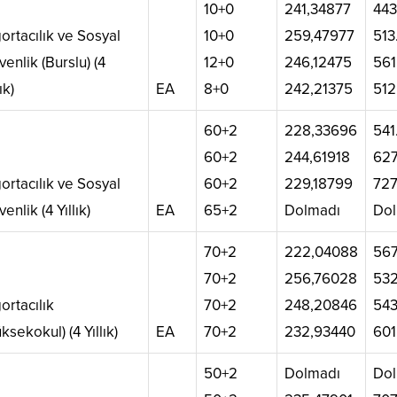
10+0
241,34877
443
ortacılık ve Sosyal
10+0
259,47977
513
enlik (Burslu) (4
12+0
246,12475
561
ık)
EA
8+0
242,21375
512
60+2
228,33696
541
60+2
244,61918
627
ortacılık ve Sosyal
60+2
229,18799
727
enlik (4 Yıllık)
EA
65+2
Dolmadı
Dol
70+2
222,04088
567
70+2
256,76028
532
ortacılık
70+2
248,20846
543
ksekokul) (4 Yıllık)
EA
70+2
232,93440
601
50+2
Dolmadı
Dol