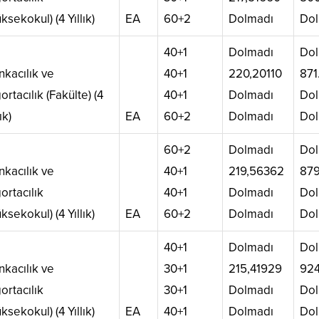
ksekokul) (4 Yıllık)
EA
60+2
Dolmadı
Dol
40+1
Dolmadı
Dol
nkacılık ve
40+1
220,20110
871
ortacılık (Fakülte) (4
40+1
Dolmadı
Dol
ık)
EA
60+2
Dolmadı
Dol
60+2
Dolmadı
Dol
nkacılık ve
40+1
219,56362
879
ortacılık
40+1
Dolmadı
Dol
ksekokul) (4 Yıllık)
EA
60+2
Dolmadı
Dol
40+1
Dolmadı
Dol
nkacılık ve
30+1
215,41929
924
ortacılık
30+1
Dolmadı
Dol
ksekokul) (4 Yıllık)
EA
40+1
Dolmadı
Dol