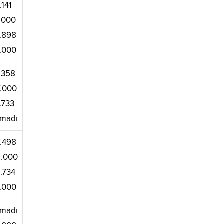
.141
.000
.898
.000
.358
.000
.733
madı
.498
.000
.734
.000
madı