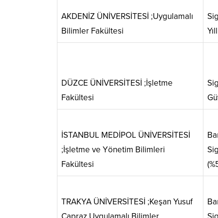
AKDENİZ ÜNİVERSİTESİ ;Uygulamalı
Sig
Bilimler Fakültesi
Yıll
DÜZCE ÜNİVERSİTESİ ;İşletme
Sig
Fakültesi
Güv
İSTANBUL MEDİPOL ÜNİVERSİTESİ
Ba
;İşletme ve Yönetim Bilimleri
Sig
Fakültesi
(%5
TRAKYA ÜNİVERSİTESİ ;Keşan Yusuf
Ba
Çapraz Uygulamalı Bilimler
Sig