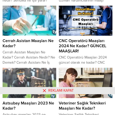
nedir? Sendika ne işe yarar?
Uzman Yardımcılarının maaşı
Sendika aidatı miktarı 2023 yılında
2023 yılında ne kadar olacak?
ne kadar? Sendika aidatı en
2023 GUY maaşı ve mesleğe dair
düşük ve en yüksek ne kadar?
diğer bilgiler haberimizde.
Memur maaşından sendika aidatı
kesilir mi?
Cerrah Asistan Maaşları Ne
CNC Operatörü Maaşları
Kadar?
2024 Ne Kadar? GÜNCEL
MAAŞLAR!
Cerrah Asistan Maaşları Ne
Kadar? Cerrah Asistanı Nedir? Ne
CNC Operatörü Maaşları 2024
Demek? Cerrah Asistanı Ne İş
güncel olarak ne kadar? CNC
Yapar? Görevi Nedir? Cerrah
Operatörü Maaşları Yurtdışı Ne
Asistanı Nasıl Olunur? Cerrah
Kadar? CNC Operatörü Torna –
Asistanların maaşları düşük mü,
Freze Ne iş yapar? CNC
yüksek mi?
Operatörü nedir? CNC Operatörü
Görevleri Nedir ve CNC
REKLAMI KAPAT
Operatörü Nasıl Olunur? Bu
yazımızda CNC Operatörü ile ilgili
Astsubay Maaşları 2023 Ne
Veteriner Sağlık Teknikeri
tüm sorularınıza yanıt vereceğiz.
Kadar?
Maaşları Ne Kadar?
CNC Operatörü Nedir? CNC
operatörü, CNC...
Astsubay maaşları 2023 ne
Veteriner Sağlık Teknikeri