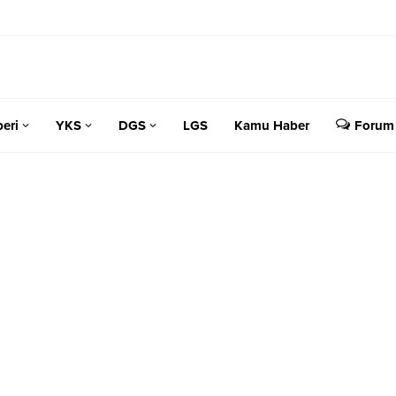
eri
YKS
DGS
LGS
Kamu Haber
Forum