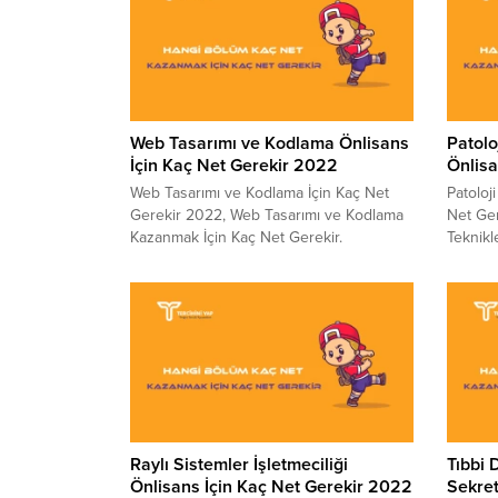
Web Tasarımı ve Kodlama Önlisans
Patolo
İçin Kaç Net Gerekir 2022
Önlisa
Web Tasarımı ve Kodlama İçin Kaç Net
Patoloj
Gerekir 2022, Web Tasarımı ve Kodlama
Net Ger
Kazanmak İçin Kaç Net Gerekir.
Teknikl
Üniversite sınavına giren adayların sınav
Ünivers
sonrası merak ettikleri konuların başında
sonrası
hangi bölüme kaç net ile yerleşirim
hangi b
gelmektedir. Sizler için YÖK Atlas’tan
gelmekt
yararlanarak hazırladığımız tablomuzda
yararla
bölümü kazanan son kişinin verileri yer
bölümü 
almaktadır. 4...
almaktad
Raylı Sistemler İşletmeciliği
Tıbbi
Önlisans İçin Kaç Net Gerekir 2022
Sekret