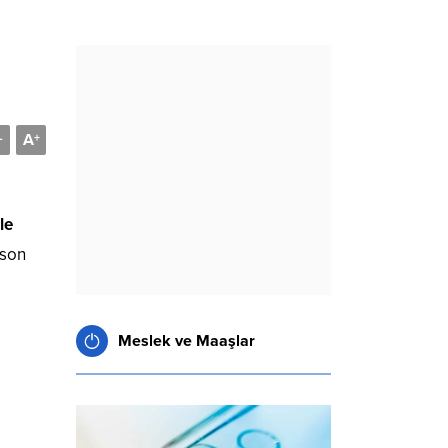
A
-
+
le
 son
Meslek ve Maaşlar