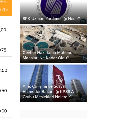
Fen
(20)
SPK Uzman Yardımcılığı Nedir?
1,00
0,75
Cevher Hazırlama Mühendisi
Maaşları Ne Kadar Oldu?
2,50
Aile, Çalışma ve Sosyal
0,50
Hizmetler Bakanlığı KPSS A
Grubu Meslekleri Nelerdir?
0,00