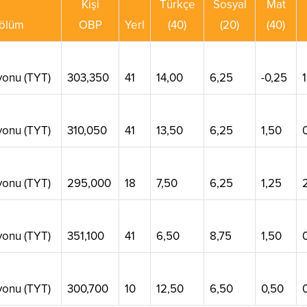
Kişi
Türkçe
Sosyal
Mat
ölüm
OBP
Yerl
(40)
(20)
(40)
onu (TYT)
303,350
41
14,00
6,25
-0,25
onu (TYT)
310,050
41
13,50
6,25
1,50
onu (TYT)
295,000
18
7,50
6,25
1,25
onu (TYT)
351,100
41
6,50
8,75
1,50
onu (TYT)
300,700
10
12,50
6,50
0,50