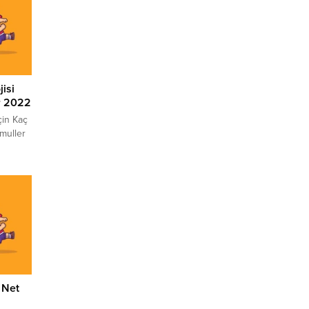
isi
ir 2022
çin Kaç
muller
leri
aç net
için YÖK
ız
işinin
 Net