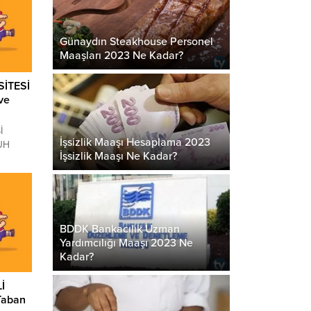
RDU
22 ve
Günaydın Steakhouse Personel
rı
Maaşları 2023 Ne Kadar?
bı
İTESİ
ve
İ
İşsizlik Maaşı Hesaplama 2023
NUH
İşsizlik Maaşı Ne Kadar?
ns
Cİ
a
ında
merak
BDDK Bankacılık Uzman
UH NACİ
Yardımcılığı Maaşı 2023 Ne
nları
Kadar?
İ
Taban