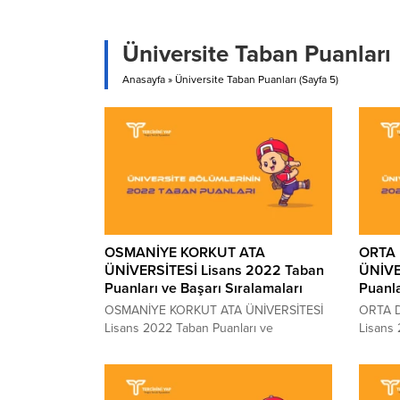
Üniversite Taban Puanları
Anasayfa
»
Üniversite Taban Puanları
(Sayfa 5)
OSMANİYE KORKUT ATA
ORTA
ÜNİVERSİTESİ Lisans 2022 Taban
ÜNİVE
Puanları ve Başarı Sıralamaları
Puanla
OSMANİYE KORKUT ATA ÜNİVERSİTESİ
ORTA D
Lisans 2022 Taban Puanları ve
Lisans
OSMANİYE KORKUT ATA ÜNİVERSİTESİ
DOĞU T
Lisans Başarı Sıralamaları 2022
Başarı
OSMANİYE KORKUT ATA ÜNİVERSİTESİ
TEKNİK
kaç puanla kapattı? OSMANİYE KORKUT
kapatt