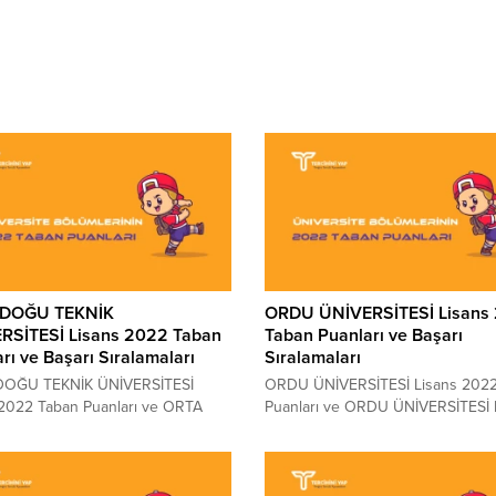
 DOĞU TEKNİK
ORDU ÜNİVERSİTESİ Lisans
RSİTESİ Lisans 2022 Taban
Taban Puanları ve Başarı
rı ve Başarı Sıralamaları
Sıralamaları
OĞU TEKNİK ÜNİVERSİTESİ
ORDU ÜNİVERSİTESİ Lisans 2022
 2022 Taban Puanları ve ORTA
Puanları ve ORDU ÜNİVERSİTESİ 
EKNİK ÜNİVERSİTESİ Lisans
Başarı Sıralamaları 2022 ORDU
 Sıralamaları 2022 ORTA DOĞU
ÜNİVERSİTESİ kaç puanla kapatt
 ÜNİVERSİTESİ kaç puanla
ÜNİVERSİTESİ sıralaması. 2022 yıl
ı? ORTA DOĞU TEKNİK
sınava girecek adayların en çok 