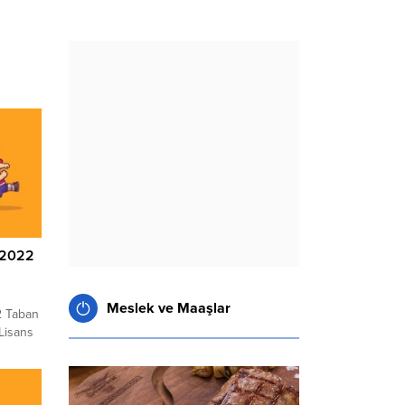
 2022
Meslek ve Maaşlar
 Taban
Lisans
ı? ORDU
ında
merak