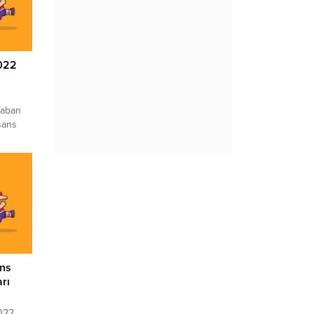
merak
UĞLA
an
022
Taban
sans
? MEF
ında
merak
F
22 ve
bı
ns
rı
022