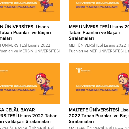
ak ettiği konuların başında gelen
sınava girecek adayların en çok 
PARSLAN ÜNİVERSİTESİ Taban
ettiği konuların başında gelen M
rı 2022 ve MUŞ ALPARSLAN
SITKI KOÇMAN ÜNİVERSİTESİ Tab
İTESİ Lisans Başarı Sıralamaları...
Puanları 2022 ve MUĞLA...
N ÜNİVERSİTESİ Lisans
MEF ÜNİVERSİTESİ Lisans 2
Taban Puanları ve Başarı
Taban Puanları ve Başarı
maları
Sıralamaları
 ÜNİVERSİTESİ Lisans 2022
MEF ÜNİVERSİTESİ Lisans 2022 
Puanları ve MERSİN ÜNİVERSİTESİ
Puanları ve MEF ÜNİVERSİTESİ Li
Başarı Sıralamaları 2022 MERSİN
Başarı Sıralamaları 2022 MEF
İTESİ kaç puanla kapattı?
ÜNİVERSİTESİ kaç puanla kapattı
 ÜNİVERSİTESİ sıralaması. 2022
ÜNİVERSİTESİ sıralaması. 2022 yıl
 sınava girecek adayların en çok
sınava girecek adayların en çok 
ttiği konuların başında gelen
ettiği konuların başında gelen ME
 ÜNİVERSİTESİ Taban Puanları
ÜNİVERSİTESİ Taban Puanları 20
e MERSİN ÜNİVERSİTESİ Lisans
MEF ÜNİVERSİTESİ Lisans Başarı
Sıralamaları 2022 sorularının
Sıralamaları 2022 sorularının ceva
aşağıdaki tablomuzda yer...
aşağıdaki tablomuzda yer...
SA CELÂL BAYAR
MALTEPE ÜNİVERSİTESİ Lisa
RSİTESİ Lisans 2022 Taban
2022 Taban Puanları ve Başa
rı ve Başarı Sıralamaları
Sıralamaları
 CELÂL BAYAR ÜNİVERSİTESİ
MALTEPE ÜNİVERSİTESİ Lisans 2