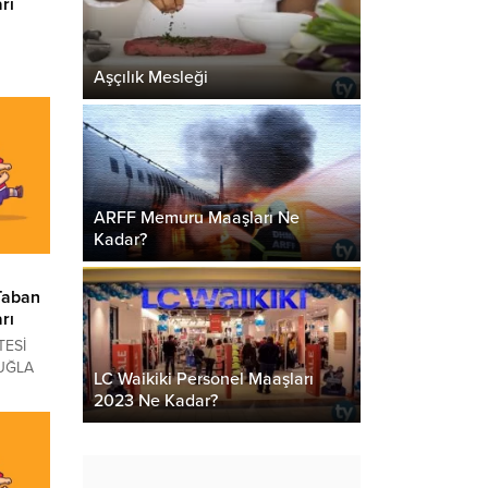
rı
AŞ VELİ
Aşçılık Mesleği
maları
Lİ
ında
merak
ARFF Memuru Maaşları Ne
EVŞEHİR
Kadar?
.
Taban
rı
TESİ
MUĞLA
LC Waikiki Personel Maaşları
ans
2023 Ne Kadar?
ITKI
la
ında