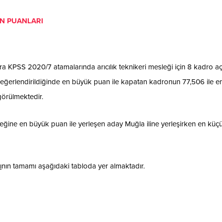
AN PUANLARI
a KPSS 2020/7 atamalarında arıcılık teknikeri mesleği için 8 kadro açı
ı değerlendirildiğinde en büyük puan ile kapatan kadronun 77,506 ile 
görülmektedir.
leğine en büyük puan ile yerleşen aday Muğla iline yerleşirken en küç
ı
nın tamamı aşağıdaki tabloda yer almaktadır.