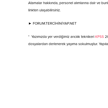
Atamalar hakkında, personel alımlarına dair ve bunl
linkten ulaşabilirsiniz.
► FORUM.TERCİHİNİYAP.NET
* Yazımızda yer verdiğimiz arıcılık teknikeri
KPSS
20
dosyalardan derlenerek yayıma sokulmuştur. Yapılac