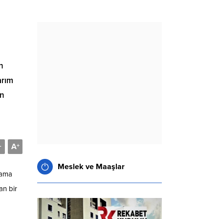
n
arım
en
A
-
+
Meslek ve Maaşlar
tama
an bir