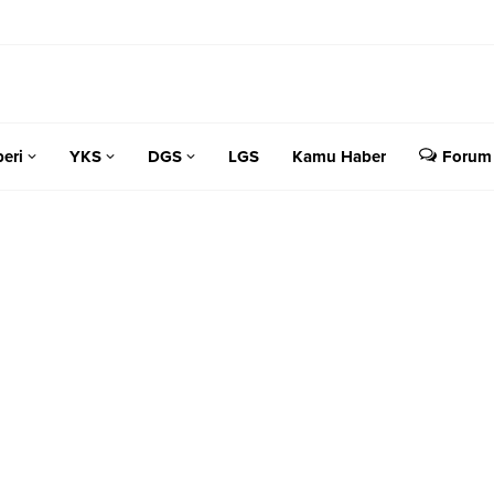
eri
YKS
DGS
LGS
Kamu Haber
Forum