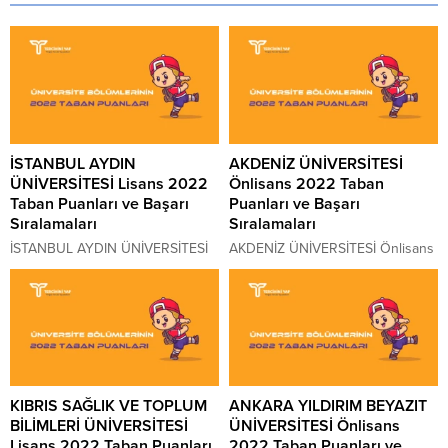
İSTANBUL AYDIN
AKDENİZ ÜNİVERSİTESİ
ÜNİVERSİTESİ Lisans 2022
Önlisans 2022 Taban
Taban Puanları ve Başarı
Puanları ve Başarı
Sıralamaları
Sıralamaları
İSTANBUL AYDIN ÜNİVERSİTESİ
AKDENİZ ÜNİVERSİTESİ Önlisans
Lisans 2022 Taban Puanları ve
2022 Taban Puanları ve AKDENİZ
İSTANBUL AYDIN ÜNİVERSİTESİ
ÜNİVERSİTESİ Önlisans Başarı
Lisans Başarı Sıralamaları 2022
Sıralamaları 2022 AKDENİZ
İSTANBUL AYDIN ÜNİVERSİTESİ
ÜNİVERSİTESİ kaç puanla kapattı?
kaç puanla kapattı? İSTANBUL
AKDENİZ ÜNİVERSİTESİ
AYDIN ÜNİVERSİTESİ sıralaması.
sıralaması. 2022 yılında sınava
2022 yılında sınava girecek
girecek adayların en çok merak
KIBRIS SAĞLIK VE TOPLUM
ANKARA YILDIRIM BEYAZIT
adayların en çok merak ettiği
ettiği konuların başında gelen
BİLİMLERİ ÜNİVERSİTESİ
ÜNİVERSİTESİ Önlisans
konuların başında gelen
AKDENİZ ÜNİVERSİTESİ Taban
Lisans 2022 Taban Puanları
2022 Taban Puanları ve