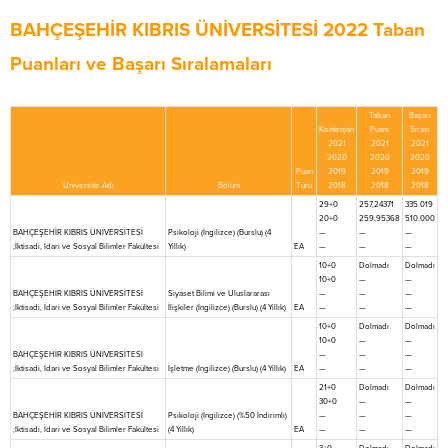
BAHÇEŞEHİR KIBRIS ÜNİVERSİTESİ 2022 Taban
Puanları ve Başarı Sıralamaları
Taban
Başarı
Kontenjan
Puanı
Sırası
2021
2021
2021
2020
2020
2020
Puan
2019
2019
2019
Üniversite Adı
Bölüm
Türü
2018
2018
2018
29+0
257,24371
335.019
20+0
259,95368
510.000
BAHÇEŞEHİR KIBRIS ÜNİVERSİTESİ
Psikoloji (İngilizce) (Burslu) (4
—
—
—
;İktisadi, İdari ve Sosyal Bilimler Fakültesi
Yıllık)
EA
—
—
—
10+0
Dolmadı
Dolmadı
10+0
—
—
BAHÇEŞEHİR KIBRIS ÜNİVERSİTESİ
Siyaset Bilimi ve Uluslararası
—
—
—
;İktisadi, İdari ve Sosyal Bilimler Fakültesi
İlişkiler (İngilizce) (Burslu) (4 Yıllık)
EA
—
—
—
10+0
Dolmadı
Dolmadı
10+0
—
—
BAHÇEŞEHİR KIBRIS ÜNİVERSİTESİ
—
—
—
;İktisadi, İdari ve Sosyal Bilimler Fakültesi
İşletme (İngilizce) (Burslu) (4 Yıllık)
EA
—
—
—
21+0
Dolmadı
Dolmadı
30+0
—
—
BAHÇEŞEHİR KIBRIS ÜNİVERSİTESİ
Psikoloji (İngilizce) (%50 İndirimli)
—
—
—
;İktisadi, İdari ve Sosyal Bilimler Fakültesi
(4 Yıllık)
EA
—
—
—