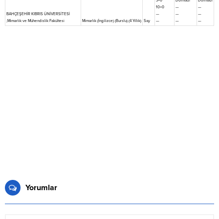
3+0
Dolmadı
Dolmadı
10+0
—
—
BAHÇEŞEHİR KIBRIS ÜNİVERSİTESİ
—
—
—
;Mimarlık ve Mühendislik Fakültesi
Mimarlık (İngilizce) (Burslu) (4 Yıllık)
Say
—
—
—
Yorumlar