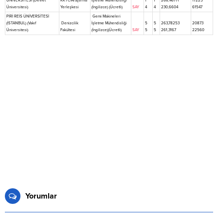
ÜNİVERSİTESİ (Devlet
KKTC-Araştırma
İşletme Mühendisliği
1
1
268,46771
17225
Üniversitesi)
Yerleşkesi
(İngilizce) (Ücretli)
SAY
4
4
230,6604
61547
PİRİ REİS ÜNİVERSİTESİ
Gemi Makineleri
(İSTANBUL) (Vakıf
Denizcilik
İşletme Mühendisliği
5
5
263,78253
20873
Üniversitesi)
Fakültesi
(İngilizce)(Ücretli)
SAY
5
5
261,3167
22560
Yorumlar