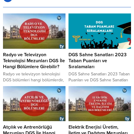
Radyo ve Televizyon
DGS Sahne Sanatları 2023
Teknolojisi Mezunları DGS İle
Taban Puanları ve
Hangi Bölümlere Girebilir?
Sıralamaları
​​​​​​​Radyo ve televizyon teknolojisi
DGS Sahne Sanatları 2023 Taban
DGS bölümleri hangi bölümlerdir,
Puanları ve DGS Sahne Sanatları
dikey geçiş sınavı aracılığıyla
2023 Sıralamaları aşağıdaki
radyo ve televizyon teknolojisi
tablomuzda paylaşılmıştır. 2023
mezunlarının hangi bölümlere
yılında DGS’ye girecek adaylara
geçiş yapma hakkı vardır, 2
fikir ve bilgi vermesi için
yıllıktan 4 yıllık programlara geçiş
paylaştığımız tablo ÖSYM
için ne yapılabilir, 2 yıllık bölüm
tarafından yayınlanan güncel
olan radyo ve televizyon
rakamları içermektedir. Sahne
Atçılık ve Antrenörlüğü
Elektrik Enerjisi Üretim,
teknolojisi mezunları hangi 4 yıllık
Sanatları 2023 DGS Taban
Mezunları DGS İle Hangi
İletim ve Dağıtımı Mezunları
bölümlere DGS ile geçiş
Puanları için aşağıdaki listeyi