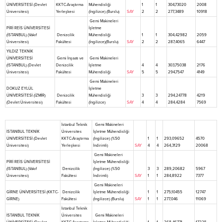
ÜNİVERSİTESİ (Devlet
KKTC-Araştırma
Mühendisliği
1
1
304,73020
2008
Üniversitesi)
Yerleşkesi
(İngilizce) (Burslu)
SAY
2
2
277,3489
10918
Gemi Makineleri
PİRİ REİS ÜNİVERSİTESİ
İşletme
(İSTANBUL) (Vakıf
Denizcilik
Mühendisliği
1
1
304,42982
2059
Üniversitesi)
Fakültesi
(İngilizce)(Burslu)
SAY
2
2
287,4065
6447
YILDIZ TEKNİK
ÜNİVERSİTESİ
Gemi İnşaatı ve
Gemi Makineleri
(İSTANBUL) (Devlet
Denizcilik
İşletme
4
4
303,75038
2176
Üniversitesi)
Fakültesi
Mühendisliği
SAY
5
5
294,7547
4149
Gemi Makineleri
DOKUZ EYLÜL
İşletme
ÜNİVERSİTESİ (İZMİR)
Denizcilik
Mühendisliği
3
3
294,24778
4219
(Devlet Üniversitesi)
Fakültesi
(İngilizce)
SAY
4
4
284,4284
7569
İstanbul Teknik
Gemi Makineleri
İSTANBUL TEKNİK
Üniversites
İşletme Mühendisliği
ÜNİVERSİTESİ (Devlet
KKTC-Araştırma
(İngilizce) (%50
1
1
293,09652
4570
Üniversitesi)
Yerleşkesi
İndirimli)
SAY
4
4
264,3129
20068
Gemi Makineleri
PİRİ REİS ÜNİVERSİTESİ
İşletme Mühendisliği
(İSTANBUL) (Vakıf
Denizcilik
(İngilizce) (%50
3
3
289,20682
5967
Üniversitesi)
Fakültesi
İndirimli)
SAY
1
1
284,8922
7377
Gemi Makineleri
GİRNE ÜNİVERSİTESİ (KKTC-
Denizcilik
İşletme Mühendisliği
1
1
275,10455
12747
GİRNE)
Fakültesi
(İngilizce) (Burslu)
SAY
1
1
277,046
11069
İstanbul Teknik
İSTANBUL TEKNİK
Üniversites
Gemi Makineleri