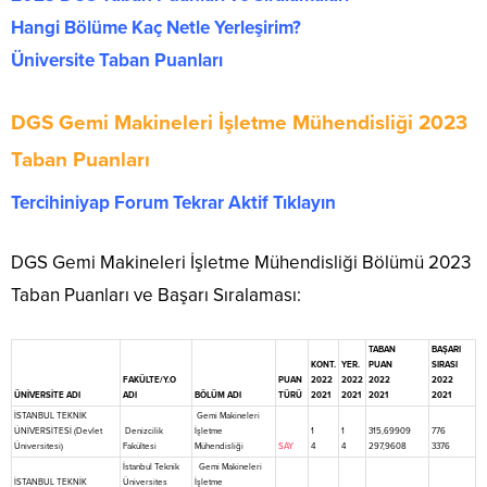
Hangi Bölüme Kaç Netle Yerleşirim?
Üniversite Taban Puanları
DGS Gemi Makineleri İşletme Mühendisliği 2023
Taban Puanları
Tercihiniyap Forum Tekrar Aktif Tıklayın
DGS Gemi Makineleri İşletme Mühendisliği Bölümü 2023
Taban Puanları ve Başarı Sıralaması:
TABAN
BAŞARI
KONT.
YER.
PUAN
SIRASI
FAKÜLTE/Y.O
PUAN
2022
2022
2022
2022
ÜNİVERSİTE ADI
ADI
BÖLÜM ADI
TÜRÜ
2021
2021
2021
2021
İSTANBUL TEKNİK
Gemi Makineleri
ÜNİVERSİTESİ (Devlet
Denizcilik
İşletme
1
1
315,69909
776
Üniversitesi)
Fakültesi
Mühendisliği
SAY
4
4
297,9608
3376
İstanbul Teknik
Gemi Makineleri
İSTANBUL TEKNİK
Üniversites
İşletme