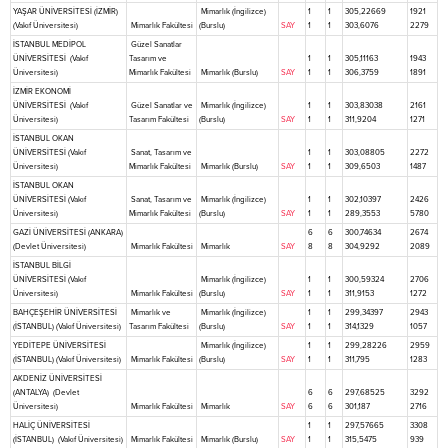
YAŞAR ÜNİVERSİTESİ (İZMİR)
Mimarlık (İngilizce)
1
1
305,22669
1921
(Vakıf Üniversitesi)
Mimarlık Fakültesi
(Burslu)
SAY
1
1
303,6076
2279
İSTANBUL MEDİPOL
Güzel Sanatlar
ÜNİVERSİTESİ (Vakıf
Tasarım ve
1
1
305,11163
1943
Üniversitesi)
Mimarlık Fakültesi
Mimarlık (Burslu)
SAY
1
1
306,3759
1891
İZMİR EKONOMİ
ÜNİVERSİTESİ (Vakıf
Güzel Sanatlar ve
Mimarlık (İngilizce)
1
1
303,83038
2161
Üniversitesi)
Tasarım Fakültesi
(Burslu)
SAY
1
1
311,9204
1271
İSTANBUL OKAN
ÜNİVERSİTESİ (Vakıf
Sanat, Tasarım ve
1
1
303,08805
2272
Üniversitesi)
Mimarlık Fakültesi
Mimarlık (Burslu)
SAY
1
1
309,6503
1487
İSTANBUL OKAN
ÜNİVERSİTESİ (Vakıf
Sanat, Tasarım ve
Mimarlık (İngilizce)
1
1
302,10397
2426
Üniversitesi)
Mimarlık Fakültesi
(Burslu)
SAY
1
1
289,3553
5780
GAZİ ÜNİVERSİTESİ (ANKARA)
6
6
300,74634
2674
(Devlet Üniversitesi)
Mimarlık Fakültesi
Mimarlık
SAY
8
8
304,9292
2089
İSTANBUL BİLGİ
ÜNİVERSİTESİ (Vakıf
Mimarlık (İngilizce)
1
1
300,59324
2706
Üniversitesi)
Mimarlık Fakültesi
(Burslu)
SAY
1
1
311,9153
1272
BAHÇEŞEHİR ÜNİVERSİTESİ
Mimarlık ve
Mimarlık (İngilizce)
1
1
299,34397
2943
(İSTANBUL) (Vakıf Üniversitesi)
Tasarım Fakültesi
(Burslu)
SAY
1
1
314,1329
1057
YEDİTEPE ÜNİVERSİTESİ
Mimarlık (İngilizce)
1
1
299,28226
2959
(İSTANBUL) (Vakıf Üniversitesi)
Mimarlık Fakültesi
(Burslu)
SAY
1
1
311,795
1283
AKDENİZ ÜNİVERSİTESİ
(ANTALYA) (Devlet
6
6
297,68525
3292
Üniversitesi)
Mimarlık Fakültesi
Mimarlık
SAY
6
6
301,187
2716
HALİÇ ÜNİVERSİTESİ
1
1
297,57665
3308
(İSTANBUL) (Vakıf Üniversitesi)
Mimarlık Fakültesi
Mimarlık (Burslu)
SAY
1
1
315,5475
939