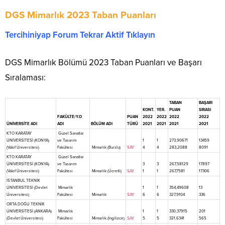
DGS Mimarlık 2023 Taban Puanları
Tercihiniyap Forum Tekrar Aktif Tıklayın
DGS Mimarlık Bölümü 2023 Taban Puanları ve Başarı
Sıralaması:
TABAN
BAŞARI
KONT.
YER.
PUAN
SIRASI
FAKÜLTE/Y.O
PUAN
2022
2022
2022
2022
ÜNİVERSİTE ADI
ADI
BÖLÜM ADI
TÜRÜ
2021
2021
2021
2021
KTO KARATAY
Güzel Sanatlar
ÜNİVERSİTESİ (KONYA)
ve Tasarım
1
1
273,90671
13459
(Vakıf Üniversitesi)
Fakültesi
Mimarlık (Burslu)
SAY
4
4
283,2088
8091
KTO KARATAY
Güzel Sanatlar
ÜNİVERSİTESİ (KONYA)
ve Tasarım
3
3
267,58129
17897
(Vakıf Üniversitesi)
Fakültesi
Mimarlık (Ücretli)
SAY
1
1
267,7581
17306
İSTANBUL TEKNİK
ÜNİVERSİTESİ (Devlet
Mimarlık
1
1
354,49608
13
Üniversitesi)
Fakültesi
Mimarlık
SAY
6
6
327,9104
336
ORTA DOĞU TEKNİK
ÜNİVERSİTESİ (ANKARA)
Mimarlık
1
1
330,37915
201
(Devlet Üniversitesi)
Fakültesi
Mimarlık (İngilizce)
SAY
5
5
321,6341
565