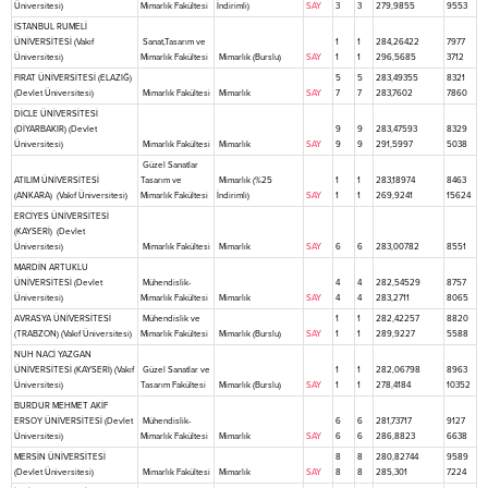
Üniversitesi)
Mimarlık Fakültesi
İndirimli)
SAY
3
3
279,9855
9553
İSTANBUL RUMELİ
ÜNİVERSİTESİ (Vakıf
Sanat,Tasarım ve
1
1
284,26422
7977
Üniversitesi)
Mimarlık Fakültesi
Mimarlık (Burslu)
SAY
1
1
296,5685
3712
FIRAT ÜNİVERSİTESİ (ELAZIĞ)
5
5
283,49355
8321
(Devlet Üniversitesi)
Mimarlık Fakültesi
Mimarlık
SAY
7
7
283,7602
7860
DİCLE ÜNİVERSİTESİ
(DİYARBAKIR) (Devlet
9
9
283,47593
8329
Üniversitesi)
Mimarlık Fakültesi
Mimarlık
SAY
9
9
291,5997
5038
Güzel Sanatlar
ATILIM ÜNİVERSİTESİ
Tasarım ve
Mimarlık (%25
1
1
283,18974
8463
(ANKARA) (Vakıf Üniversitesi)
Mimarlık Fakültesi
İndirimli)
SAY
1
1
269,9241
15624
ERCİYES ÜNİVERSİTESİ
(KAYSERİ) (Devlet
Üniversitesi)
Mimarlık Fakültesi
Mimarlık
SAY
6
6
283,00782
8551
MARDİN ARTUKLU
ÜNİVERSİTESİ (Devlet
Mühendislik-
4
4
282,54529
8757
Üniversitesi)
Mimarlık Fakültesi
Mimarlık
SAY
4
4
283,2711
8065
AVRASYA ÜNİVERSİTESİ
Mühendislik ve
1
1
282,42257
8820
(TRABZON) (Vakıf Üniversitesi)
Mimarlık Fakültesi
Mimarlık (Burslu)
SAY
1
1
289,9227
5588
NUH NACİ YAZGAN
ÜNİVERSİTESİ (KAYSERİ) (Vakıf
Güzel Sanatlar ve
1
1
282,06798
8963
Üniversitesi)
Tasarım Fakültesi
Mimarlık (Burslu)
SAY
1
1
278,4184
10352
BURDUR MEHMET AKİF
ERSOY ÜNİVERSİTESİ (Devlet
Mühendislik-
6
6
281,73717
9127
Üniversitesi)
Mimarlık Fakültesi
Mimarlık
SAY
6
6
286,8823
6638
MERSİN ÜNİVERSİTESİ
8
8
280,82744
9589
(Devlet Üniversitesi)
Mimarlık Fakültesi
Mimarlık
SAY
8
8
285,301
7224