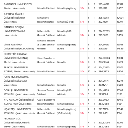
GAZİANTEP ÜNİVERSİTESİ
6
6
275,40617
12571
(Devlet Üniversitesi)
Mimarlık Fakültesi
Mimarlık (İngilizce)
SAY
6
6
279,1817
9957
İSTANBUL TİCARET
ÜNİVERSİTESİ (Vakıf
Mimarlık ve
1
1
275,19354
12694
Üniversitesi)
Tasarım Fakültesi
Mimarlık (Ücretli)
SAY
1
1
272,7199
13704
İSTANBUL GELİŞİM
ÜNİVERSİTESİ (Vakıf
Mühendislik-
Mimarlık (%50
2
2
274,97289
12821
Üniversitesi)
Mimarlık Fakültesi
İndirimli)
SAY
4
4
279,3839
9855
Mimarlık, Tasarım
GİRNE AMERİKAN
ve Güzel Sanatlar
Mimarlık (İngilizce)
1
1
274,60917
13033
ÜNİVERSİTESİ (KKTC-GİRNE)
Fakültesi
(Burslu)
SAY
1
1
271,0719
14829
NECMETTİN ERBAKAN
ÜNİVERSİTESİ (KONYA)
Güzel Sanatlar ve
8
8
274,60904
13034
(Devlet Üniversitesi)
Mimarlık Fakültesi
Mimarlık
SAY
8
8
286,9844
6599
TRAKYA ÜNİVERSİTESİ
10
10
274,53830
13075
(EDİRNE) (Devlet Üniversitesi)
Mimarlık Fakültesi
Mimarlık
SAY
10
1o
286,3823
6826
HATAY MUSTAFA KEMAL
ÜNİVERSİTESİ (Devlet
6
6
274,29171
13219
Üniversitesi)
Mimarlık Fakültesi
Mimarlık
SAY
6
6
282,1217
8568
DOĞUŞ ÜNİVERSİTESİ
Sanat ve Tasarım
Mimarlık (%50
2
2
274,14809
13304
(İSTANBUL) (Vakıf Üniversitesi)
Fakültesi
İndirimli)
SAY
3
3
285,1386
7282
KTO KARATAY ÜNİVERSİTESİ
Güzel Sanatlar ve
1
1
273,90671
13459
(KONYA) (Vakıf Üniversitesi)
Tasarım Fakültesi
Mimarlık (Burslu)
SAY
4
4
283,2088
8091
NİŞANTAŞI ÜNİVERSİTESİ
Mühendislik-
Mimarlık (İngilizce)
2
2
273,77736
13542
(İSTANBUL) (Vakıf Üniversitesi)
Mimarlık Fakültesi
(%50 İndirimli)
SAY
3
3
272,6651
13741
ABDULLAH GÜL
ÜNİVERSİTESİ (KAYSERİ)
4
4
273,52094
13706
(Devlet Üniversitesi)
Mimarlık Fakültesi
Mimarlık (İngilizce)
SAY
4
4
283,2088
8091