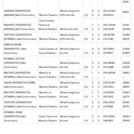
21831
ÇANKAYA ÜNİVERSİTESİ
Mimarlık (İngilizce)
5
5
262,62424
19651
(ANKARA) (Vakıf Üniversitesi)
Mimarlık Fakültesi
(%50 İndirimli)
SAY
5
5
264,8324
Güzel Sanatlar
BAŞKENT ÜNİVERSİTESİ
Tasarım ve
1
1
262,22644
22161
(ANKARA) (Vakıf Üniversitesi)
Mimarlık Fakültesi
Mimarlık (Ücretli)
SAY
3
3
256,0639
28286
YEDİTEPE ÜNİVERSİTESİ
Mimarlık (İngilizce)
4
4
261,86749
22459
(İSTANBUL) (Vakıf Üniversitesi)
Mimarlık Fakültesi
(%50 İndirimli)
SAY
4
4
272,2442
14029
İZMİR EKONOMİ
ÜNİVERSİTESİ (Vakıf
Güzel Sanatlar ve
Mimarlık (İngilizce)
4
4
261,43453
22818
Üniversitesi)
Tasarım Fakültesi
(Ücretli)
SAY
4
4
257,7897
26405
İSTANBUL KÜLTÜR
ÜNİVERSİTESİ (Vakıf
Mimarlık (İngilizce)
2
2
260,48482
23606
Üniversitesi)
Mimarlık Fakültesi
(Ücretli)
SAY
2
2
252,4448
32230
MALTEPE ÜNİVERSİTESİ
Mimarlık ve
Mimarlık (İngilizce)
1
1
259,96545
24083
(İSTANBUL) (Vakıf Üniversitesi)
Tasarım Fakültesi
(%25 İndirimli)
SAY
–
–
—
—
YAŞAR ÜNİVERSİTESİ (İZMİR)
Mimarlık (İngilizce)
3
3
259,52307
24499
(Vakıf Üniversitesi)
Mimarlık Fakültesi
(Ücretli)
SAY
3
3
250,0012
34894
MALTEPE ÜNİVERSİTESİ
Mimarlık ve
Mimarlık (İngilizce)
1
1
257,84014
26087
(İSTANBUL) (Vakıf Üniversitesi)
Tasarım Fakültesi
(Ücretli)
SAY
1
1
259,7452
24273
YEDİTEPE ÜNİVERSİTESİ
Mimarlık (İngilizce)
2
2
256,91303
26961
(İSTANBUL) (Vakıf Üniversitesi)
Mimarlık Fakültesi
(Ücretli)
SAY
2
2
253,7848
30770
İSTANBUL OKAN
ÜNİVERSİTESİ (Vakıf
Sanat, Tasarım ve
Mimarlık (İngilizce)
2
2
255,74662
28062
Üniversitesi)
Mimarlık Fakültesi
(Ücretli)
SAY
2
2
246,1895
39049