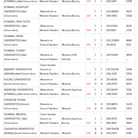
(İSTANBUL) (Vakıf Üniversitesi)
Mimarlık Fakültesi
Mimarlık (Burslu)
SAY
1
1
290,5417
5378
İSTANBUL ESENYURT
ÜNİVERSİTESİ (Vakıf
Mühendislik ve
1
1
293,30889
4507
Üniversitesi)
Mimarlık Fakültesi
Mimarlık (Burslu)
SAY
1
1
289,9403
5582
İSTANBUL YENİ YÜZYIL
ÜNİVERSİTESİ (Vakıf
Mühendislik-
1
1
293,07414
4576
Üniversitesi)
Mimarlık Fakültesi
Mimarlık (Burslu)
SAY
1
1
301,1084
2733
İSTANBUL AYDIN
ÜNİVERSİTESİ (Vakıf
Mimarlık ve
1
1
292,25889
4840
Üniversitesi)
Tasarım Fakültesi
Mimarlık (Burslu)
SAY
1
1
314,3525
1037
İSTANBUL TİCARET
ÜNİVERSİTESİ (Vakıf
Mimarlık ve
Mimarlık (%50
1
1
291,72069
4995
Üniversitesi)
Tasarım Fakültesi
İndirimli)
SAY
–
–
—
—
Güzel Sanatlar
BAŞKENT ÜNİVERSİTESİ
Tasarım ve
1
1
291,59258
5040
(ANKARA) (Vakıf Üniversitesi)
Mimarlık Fakültesi
Mimarlık (Burslu)
SAY
1
1
296,2135
3795
KOCAELİ ÜNİVERSİTESİ
Mimarlık ve
9
9
291,49314
5096
(Devlet Üniversitesi)
Tasarım Fakültesi
Mimarlık
SAY
9
9
296,6575
3691
NİŞANTAŞI ÜNİVERSİTESİ
Mühendislik-
Mimarlık (İngilizce)
1
1
291,36519
5145
(İSTANBUL) (Vakıf Üniversitesi)
Mimarlık Fakültesi
(Burslu)
SAY
1
1
298,5042
3255
ESKİŞEHİR TEKNİK
ÜNİVERSİTESİ (Devlet
Mimarlık ve
9
9
291,14859
5225
Üniversitesi)
Tasarım Fakültesi
Mimarlık
SAY
9
9
301,6786
2613
İSTANBUL MEDİPOL
Güzel Sanatlar
ÜNİVERSİTESİ (Vakıf
Tasarım ve
Mimarlık (İngilizce)
1
1
289,9972
5649
Üniversitesi)
Mimarlık Fakültesi
(Burslu)
SAY
1
1
306,4104
1885
ÇUKUROVA ÜNİVERSİTESİ
6
6
289,95638
5665
(ADANA) (Devlet Üniversitesi)
Mimarlık Fakültesi
Mimarlık
SAY
8
8
291,2593
5146