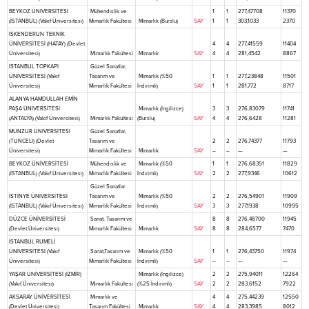
BEYKOZ ÜNİVERSİTESİ
Mühendislik ve
1
1
277,47708
11370
(İSTANBUL) (Vakıf Üniversitesi)
Mimarlık Fakültesi
Mimarlık (Burslu)
SAY
1
1
303,1033
2370
İSKENDERUN TEKNİK
ÜNİVERSİTESİ (HATAY) (Devlet
4
4
277,41559
11404
Üniversitesi)
Mimarlık Fakültesi
Mimarlık
SAY
4
4
281,4542
8867
İSTANBUL TOPKAPI
Güzel Sanatlar,
ÜNİVERSİTESİ (Vakıf
Tasarım ve
Mimarlık (%50
1
1
277,23848
11501
Üniversitesi)
Mimarlık Fakültesi
İndirimli)
SAY
1
1
281,772
8717
ALANYA HAMDULLAH EMİN
PAŞA ÜNİVERSİTESİ
Mimarlık (İngilizce)
3
3
276,83079
11741
(ANTALYA) (Vakıf Üniversitesi)
Mimarlık Fakültesi
(Burslu)
SAY
4
4
276,6428
11281
MUNZUR ÜNİVERSİTESİ
Güzel Sanatlar,
(TUNCELİ) (Devlet
Tasarım ve
2
2
276,74377
11793
Üniversitesi)
Mimarlık Fakültesi
Mimarlık
SAY
–
–
—
—
BEYKOZ ÜNİVERSİTESİ
Mühendislik ve
Mimarlık (%50
1
1
276,68351
11829
(İSTANBUL) (Vakıf Üniversitesi)
Mimarlık Fakültesi
İndirimli)
SAY
2
2
277,9346
10612
Güzel Sanatlar
İSTİNYE ÜNİVERSİTESİ
Tasarım ve
Mimarlık (%50
2
2
276,54901
11909
(İSTANBUL) (Vakıf Üniversitesi)
Mimarlık Fakültesi
İndirimli)
SAY
3
3
277,1938
10995
DÜZCE ÜNİVERSİTESİ
Sanat, Tasarım ve
8
8
276,48700
11945
(Devlet Üniversitesi)
Mimarlık Fakültesi
Mimarlık
SAY
8
8
284,6577
7470
İSTANBUL RUMELİ
ÜNİVERSİTESİ (Vakıf
Sanat,Tasarım ve
Mimarlık (%50
1
1
276,43750
11974
Üniversitesi)
Mimarlık Fakültesi
İndirimli)
SAY
–
–
—
—
YAŞAR ÜNİVERSİTESİ (İZMİR)
Mimarlık (İngilizce)
2
2
275,94011
12264
(Vakıf Üniversitesi)
Mimarlık Fakültesi
(%25 İndirimli)
SAY
2
2
283,6152
7922
AKSARAY ÜNİVERSİTESİ
Mimarlık ve
4
4
275,44239
12550
(Devlet Üniversitesi)
Tasarım Fakültesi
Mimarlık
SAY
4
4
283,3985
8012