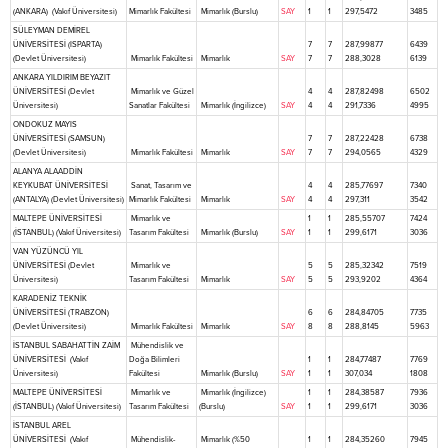
(ANKARA) (Vakıf Üniversitesi)
Mimarlık Fakültesi
Mimarlık (Burslu)
SAY
1
1
297,5472
3485
SÜLEYMAN DEMİREL
ÜNİVERSİTESİ (ISPARTA)
7
7
287,99877
6439
(Devlet Üniversitesi)
Mimarlık Fakültesi
Mimarlık
SAY
7
7
288,3028
6139
ANKARA YILDIRIM BEYAZIT
ÜNİVERSİTESİ (Devlet
Mimarlık ve Güzel
4
4
287,82498
6502
Üniversitesi)
Sanatlar Fakültesi
Mimarlık (İngilizce)
SAY
4
4
291,7336
4995
ONDOKUZ MAYIS
ÜNİVERSİTESİ (SAMSUN)
7
7
287,22428
6738
(Devlet Üniversitesi)
Mimarlık Fakültesi
Mimarlık
SAY
7
7
294,0565
4329
ALANYA ALAADDİN
KEYKUBAT ÜNİVERSİTESİ
Sanat, Tasarım ve
4
4
285,77697
7340
(ANTALYA) (Devlet Üniversitesi)
Mimarlık Fakültesi
Mimarlık
SAY
4
4
297,311
3542
MALTEPE ÜNİVERSİTESİ
Mimarlık ve
1
1
285,55707
7424
(İSTANBUL) (Vakıf Üniversitesi)
Tasarım Fakültesi
Mimarlık (Burslu)
SAY
1
1
299,6171
3036
VAN YÜZÜNCÜ YIL
ÜNİVERSİTESİ (Devlet
Mimarlık ve
5
5
285,32342
7519
Üniversitesi)
Tasarım Fakültesi
Mimarlık
SAY
5
5
293,9202
4364
KARADENİZ TEKNİK
ÜNİVERSİTESİ (TRABZON)
6
6
284,84705
7735
(Devlet Üniversitesi)
Mimarlık Fakültesi
Mimarlık
SAY
8
8
288,8145
5963
İSTANBUL SABAHATTİN ZAİM
Mühendislik ve
ÜNİVERSİTESİ (Vakıf
Doğa Bilimleri
1
1
284,77487
7769
Üniversitesi)
Fakültesi
Mimarlık (Burslu)
SAY
1
1
307,034
1808
MALTEPE ÜNİVERSİTESİ
Mimarlık ve
Mimarlık (İngilizce)
1
1
284,38587
7936
(İSTANBUL) (Vakıf Üniversitesi)
Tasarım Fakültesi
(Burslu)
SAY
1
1
299,6171
3036
İSTANBUL AREL
ÜNİVERSİTESİ (Vakıf
Mühendislik-
Mimarlık (%50
1
1
284,35260
7945