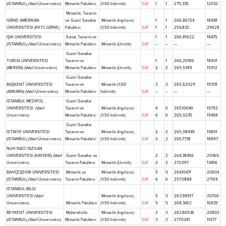
(İSTANBUL) (Vakıf Üniversitesi)
Mimarlık Fakültesi
(%50 İndirimli)
SAY
1
1
275,335
12032
Mimarlık, Tasarım
GİRNE AMERİKAN
ve Güzel Sanatlar
Mimarlık (İngilizce)
1
1
266,86724
18438
ÜNİVERSİTESİ (KKTC-GİRNE)
Fakültesi
(%50 İndirimli)
SAY
1
1
254,832
29628
IŞIK ÜNİVERSİTESİ
Sanat, Tasarım ve
1
1
266,81622
18475
(İSTANBUL) (Vakıf Üniversitesi)
Mimarlık Fakültesi
Mimarlık (Ücretli)
SAY
–
–
—
—
Güzel Sanatlar,
TOROS ÜNİVERSİTESİ
Tasarım ve
1
1
266,20186
18901
(MERSİN) (Vakıf Üniversitesi)
Mimarlık Fakültesi
Mimarlık (Ücretli)
SAY
2
2
269,5399
15912
Güzel Sanatlar
BAŞKENT ÜNİVERSİTESİ
Tasarım ve
Mimarlık (%50
3
3
265,62029
19378
(ANKARA) (Vakıf Üniversitesi)
Mimarlık Fakültesi
İndirimli)
SAY
–
–
—
—
İSTANBUL MEDİPOL
Güzel Sanatlar
ÜNİVERSİTESİ (Vakıf
Tasarım ve
Mimarlık (İngilizce)
6
6
265,10040
19792
Üniversitesi)
Mimarlık Fakültesi
(%50 İndirimli)
SAY
6
6
265,0235
19498
Güzel Sanatlar
İSTİNYE ÜNİVERSİTESİ
Tasarım ve
Mimarlık (İngilizce)
2
2
265,08949
19801
(İSTANBUL) (Vakıf Üniversitesi)
Mimarlık Fakültesi
(%50 İndirimli)
SAY
2
2
265,7738
18897
NUH NACİ YAZGAN
ÜNİVERSİTESİ (KAYSERİ) (Vakıf
Güzel Sanatlar ve
2
2
264,38456
20369
Üniversitesi)
Tasarım Fakültesi
Mimarlık (Ücretli)
SAY
2
2
273,097
13456
BAHÇEŞEHİR ÜNİVERSİTESİ
Mimarlık ve
Mimarlık (İngilizce)
5
5
264,10471
20604
(İSTANBUL) (Vakıf Üniversitesi)
Tasarım Fakültesi
(%50 İndirimli)
SAY
6
6
257,0888
27169
İSTANBUL BİLGİ
ÜNİVERSİTESİ (Vakıf
Mimarlık (İngilizce)
5
5
263,98917
20700
Üniversitesi)
Mimarlık Fakültesi
(%50 İndirimli)
SAY
5
5
268,3453
16835
BEYKENT ÜNİVERSİTESİ
Mühendislik-
Mimarlık (İngilizce)
3
3
263,86536
20802
(İSTANBUL) (Vakıf Üniversitesi)
Mimarlık Fakültesi
(%50 İndirimli)
SAY
3
3
277,0281
11077