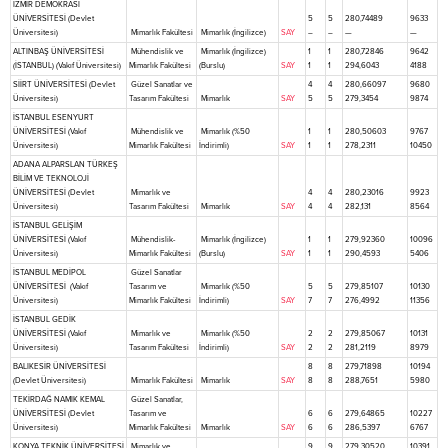
İZMİR DEMOKRASİ
ÜNİVERSİTESİ (Devlet
5
5
280,74489
9633
Üniversitesi)
Mimarlık Fakültesi
Mimarlık (İngilizce)
SAY
–
–
—
—
ALTINBAŞ ÜNİVERSİTESİ
Mühendislik ve
Mimarlık (İngilizce)
1
1
280,72846
9642
(İSTANBUL) (Vakıf Üniversitesi)
Mimarlık Fakültesi
(Burslu)
SAY
1
1
294,6043
4188
SİİRT ÜNİVERSİTESİ (Devlet
Güzel Sanatlar ve
4
4
280,66097
9680
Üniversitesi)
Tasarım Fakültesi
Mimarlık
SAY
5
5
279,3454
9874
İSTANBUL ESENYURT
ÜNİVERSİTESİ (Vakıf
Mühendislik ve
Mimarlık (%50
1
1
280,50603
9767
Üniversitesi)
Mimarlık Fakültesi
İndirimli)
SAY
1
1
278,2311
10450
ADANA ALPARSLAN TÜRKEŞ
BİLİM VE TEKNOLOJİ
ÜNİVERSİTESİ (Devlet
Mimarlık ve
4
4
280,23016
9923
Üniversitesi)
Tasarım Fakültesi
Mimarlık
SAY
4
4
282,131
8564
İSTANBUL GELİŞİM
ÜNİVERSİTESİ (Vakıf
Mühendislik-
Mimarlık (İngilizce)
1
1
279,92360
10096
Üniversitesi)
Mimarlık Fakültesi
(Burslu)
SAY
1
1
290,4593
5406
İSTANBUL MEDİPOL
Güzel Sanatlar
ÜNİVERSİTESİ (Vakıf
Tasarım ve
Mimarlık (%50
5
5
279,85107
10130
Üniversitesi)
Mimarlık Fakültesi
İndirimli)
SAY
7
7
276,4992
11356
İSTANBUL GEDİK
ÜNİVERSİTESİ (Vakıf
Mimarlık ve
Mimarlık (%50
2
2
279,85067
10131
Üniversitesi)
Tasarım Fakültesi
İndirimli)
SAY
2
2
281,2119
8979
BALIKESİR ÜNİVERSİTESİ
8
8
279,71898
10194
(Devlet Üniversitesi)
Mimarlık Fakültesi
Mimarlık
SAY
8
8
288,7651
5980
TEKİRDAĞ NAMIK KEMAL
Güzel Sanatlar,
ÜNİVERSİTESİ (Devlet
Tasarım ve
6
6
279,64865
10227
Üniversitesi)
Mimarlık Fakültesi
Mimarlık
SAY
6
6
286,5397
6767
KONYA TEKNİK ÜNİVERSİTESİ
Mimarlık ve
9
9
279,30520
10391