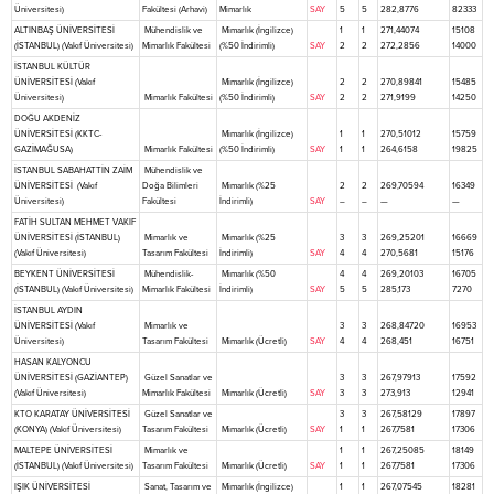
Üniversitesi)
Fakültesi (Arhavi)
Mimarlık
SAY
5
5
282,8776
82333
ALTINBAŞ ÜNİVERSİTESİ
Mühendislik ve
Mimarlık (İngilizce)
1
1
271,44074
15108
(İSTANBUL) (Vakıf Üniversitesi)
Mimarlık Fakültesi
(%50 İndirimli)
SAY
2
2
272,2856
14000
İSTANBUL KÜLTÜR
ÜNİVERSİTESİ (Vakıf
Mimarlık (İngilizce)
2
2
270,89841
15485
Üniversitesi)
Mimarlık Fakültesi
(%50 İndirimli)
SAY
2
2
271,9199
14250
DOĞU AKDENİZ
ÜNİVERSİTESİ (KKTC-
Mimarlık (İngilizce)
1
1
270,51012
15759
GAZİMAĞUSA)
Mimarlık Fakültesi
(%50 İndirimli)
SAY
1
1
264,6158
19825
İSTANBUL SABAHATTİN ZAİM
Mühendislik ve
ÜNİVERSİTESİ (Vakıf
Doğa Bilimleri
Mimarlık (%25
2
2
269,70594
16349
Üniversitesi)
Fakültesi
İndirimli)
SAY
–
–
—
—
FATİH SULTAN MEHMET VAKIF
ÜNİVERSİTESİ (İSTANBUL)
Mimarlık ve
Mimarlık (%25
3
3
269,25201
16669
(Vakıf Üniversitesi)
Tasarım Fakültesi
İndirimli)
SAY
4
4
270,5681
15176
BEYKENT ÜNİVERSİTESİ
Mühendislik-
Mimarlık (%50
4
4
269,20103
16705
(İSTANBUL) (Vakıf Üniversitesi)
Mimarlık Fakültesi
İndirimli)
SAY
5
5
285,173
7270
İSTANBUL AYDIN
ÜNİVERSİTESİ (Vakıf
Mimarlık ve
3
3
268,84720
16953
Üniversitesi)
Tasarım Fakültesi
Mimarlık (Ücretli)
SAY
4
4
268,451
16751
HASAN KALYONCU
ÜNİVERSİTESİ (GAZİANTEP)
Güzel Sanatlar ve
3
3
267,97913
17592
(Vakıf Üniversitesi)
Mimarlık Fakültesi
Mimarlık (Ücretli)
SAY
3
3
273,913
12941
KTO KARATAY ÜNİVERSİTESİ
Güzel Sanatlar ve
3
3
267,58129
17897
(KONYA) (Vakıf Üniversitesi)
Tasarım Fakültesi
Mimarlık (Ücretli)
SAY
1
1
267,7581
17306
MALTEPE ÜNİVERSİTESİ
Mimarlık ve
1
1
267,25085
18149
(İSTANBUL) (Vakıf Üniversitesi)
Tasarım Fakültesi
Mimarlık (Ücretli)
SAY
1
1
267,7581
17306
IŞIK ÜNİVERSİTESİ
Sanat, Tasarım ve
Mimarlık (İngilizce)
1
1
267,07545
18281