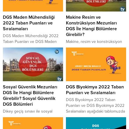
DGS Maden Mühendisliği
Makine Resim ve
2022 Taban Puanları ve
Konstrüksiyon Mezunları
Sıralamaları
DGS İle Hangi Bölümlere
Girebilir?
DGS Maden Mühendisliği 2022
Taban Puanları ve DGS Maden
​​​​​​​Makine, resim ve konstrüksiyon
Mühendisliği 2022 Sıralamaları
DGS bölümleri hangi bölümlerdir,
aşağıdaki tablomuzda
dikey geçiş sınavı aracılığıyla
paylaşılmıştır. 2022 yılında
makine, resim ve konstrüksiyon
DGS’ye girecek adaylara fikir ve
mezunlarının hangi bölümlere
bilgi vermesi için paylaştığımız
geçiş yapma hakkı vardır, 2
tablo ÖSYM tarafından yayınlanan
yıllıktan 4 yıllık programlara geçiş
güncel rakamları içermektedir.
için ne yapılabilir, 2 yıllık bölüm
Sosyal Güvenlik Mezunları
DGS Biyokimya 2022 Taban
Maden Mühendisliği 2022 DGS
olan makine, resim ve
DGS İle Hangi Bölümlere
Puanları ve Sıralamaları
Taban Puanları için aşağıdaki
konstrüksiyon mezunları hangi 4
Girebilir? Sosyal Güvenlik
listeyi inceleyebilirsiniz. Puanlar
yıllık bölümlere DGS ile geçiş
DGS Biyokimya 2022 Taban
DGS Bölümleri
yüksekten düşüğe doğru
yapabilmektedir, makine,...
Puanları ve DGS Biyokimya 2022
sıralanmıştır. 4 Yıllık Bölümlerin...
​​​​​​​Dikey geçiş sınavı ile sosyal
Sıralamaları aşağıdaki tablomuzda
güvenlik bölümü mezunları hangi
paylaşılmıştır. 2022 yılında
bölümlere girebilir, 2 yıllık bölüm
DGS’ye girecek adaylara fikir ve
mezunları 4 yıllık bölümlere nasıl
bilgi vermesi için paylaştığımız