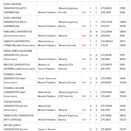
DOĞU AKDENİZ
ÜNİVERSİTESİ (KKTC-
Mimarlık (İngilizce)
1
1
273,40470
13781
GAZİMAĞUSA)
Mimarlık Fakültesi
(Ücretli)
SAY
1
1
290,3478
5444
DOĞU AKDENİZ
ÜNİVERSİTESİ (KKTC-
Mimarlık (İngilizce)
1
1
273,27258
13865
GAZİMAĞUSA)
Mimarlık Fakültesi
(Burslu)
SAY
1
1
265,917
18782
KIRKLARELİ ÜNİVERSİTESİ
8
8
273,23066
13892
(Devlet Üniversitesi)
Mimarlık Fakültesi
Mimarlık
SAY
8
8
283,1015
8136
AVRASYA ÜNİVERSİTESİ
Mühendislik ve
1
1
272,88563
14123
(TRABZON) (Vakıf Üniversitesi)
Mimarlık Fakültesi
Mimarlık (Ücretli)
SAY
1
1
271,173
14760
NİĞDE ÖMER HALİSDEMİR
ÜNİVERSİTESİ (Devlet
6
6
272,86431
14137
Üniversitesi)
Mimarlık Fakültesi
Mimarlık
SAY
6
6
281,884
8666
MALTEPE ÜNİVERSİTESİ
Mimarlık ve
Mimarlık (%25
1
1
272,78670
14191
(İSTANBUL) (Vakıf Üniversitesi)
Tasarım Fakültesi
İndirimli)
SAY
1
1
281,3797
8902
İSTANBUL OKAN
ÜNİVERSİTESİ (Vakıf
Sanat, Tasarım ve
2
2
272,71399
14241
Üniversitesi)
Mimarlık Fakültesi
Mimarlık (Ücretli)
SAY
2
2
263,8684
20424
İSTANBUL GELİŞİM
ÜNİVERSİTESİ (Vakıf
Mühendislik-
Mimarlık (İngilizce)
1
1
272,15954
14613
Üniversitesi)
Mimarlık Fakültesi
(%50 İndirimli)
SAY
2
2
270,4472
15260
YOZGAT BOZOK
ÜNİVERSİTESİ (Devlet
Mühendislik-
5
5
271,95958
14746
Üniversitesi)
Mimarlık Fakültesi
Mimarlık
SAY
5
5
281,3797
8902
YAKIN DOĞU ÜNİVERSİTESİ
Mimarlık (İngilizce)
1
1
271,77888
14872
(KKTC-LEFKOŞA)
Mimarlık Fakültesi
(Burslu)
SAY
1
1
275,3423
12027
ARTVİN ÇORUH
ÜNİVERSİTESİ (Devlet
Sanat ve Tasarım
5
5
271,48457
15077