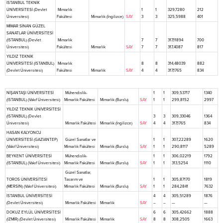
İSTANBUL TEKNİK
ÜNİVERSİTESİ (Devlet
Mimarlık
1
1
329,7280
212
Üniversitesi)
Fakültesi
Mimarlık (İngilizce)
SAY
3
3
325,5988
401
MİMAR SİNAN GÜZEL
SANATLAR ÜNİVERSİTESİ
(İSTANBUL) (Devlet
Mimarlık
7
7
317,11894
700
Üniversitesi)
Fakültesi
Mimarlık
SAY
7
7
317,4087
817
YILDIZ TEKNİK
ÜNİVERSİTESİ (İSTANBUL)
Mimarlık
8
8
314,48039
882
(Devlet Üniversitesi)
Fakültesi
Mimarlık
SAY
4
4
317,1765
834
NİŞANTAŞI ÜNİVERSİTESİ
Mühendislik-
1
1
309,53717
1340
(İSTANBUL) (Vakıf Üniversitesi)
Mimarlık Fakültesi
Mimarlık (Burslu)
SAY
1
1
299,8152
2997
YILDIZ TEKNİK ÜNİVERSİTESİ
(İSTANBUL) (Devlet
3
3
309,33046
1364
Üniversitesi)
Mimarlık Fakültesi
Mimarlık (İngilizce)
SAY
4
4
317,1765
834
HASAN KALYONCU
ÜNİVERSİTESİ (GAZİANTEP)
Güzel Sanatlar ve
1
1
307,22289
1620
(Vakıf Üniversitesi)
Mimarlık Fakültesi
Mimarlık (Burslu)
SAY
1
1
290,8117
5289
BEYKENT ÜNİVERSİTESİ
Mühendislik-
1
1
306,02219
1792
(İSTANBUL) (Vakıf Üniversitesi)
Mimarlık Fakültesi
Mimarlık (Burslu)
SAY
1
1
313,5254
1110
Güzel Sanatlar,
TOROS ÜNİVERSİTESİ
Tasarım ve
1
1
305,87170
1819
(MERSİN) (Vakıf Üniversitesi)
Mimarlık Fakültesi
Mimarlık (Burslu)
SAY
1
1
284,2841
7632
İSTANBUL ÜNİVERSİTESİ
4
4
305,51289
1876
(Devlet Üniversitesi)
Mimarlık Fakültesi
Mimarlık
SAY
–
–
—
—
DOKUZ EYLÜL ÜNİVERSİTESİ
6
6
305,42662
1888
(İZMİR) (Devlet Üniversitesi)
Mimarlık Fakültesi
Mimarlık
SAY
8
8
308,2505
1663