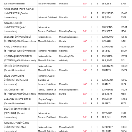
(Devlet Üniversitesi)
Tasarım Fakültesi
Mimarlık
SAY
9
9
289,588
5701
BOLU ABANT İZZET BAYSAL
ÜNİVERSİTESİ (Devlet
7
7
279,27555
10406
Üniversitesi)
Mimarlık Fakültesi
Mimarlık
SAY
7
7
287,1464
6538
İSTANBUL GEDİK
ÜNİVERSİTESİ (Vakıf
Mimarlık ve
1
1
278,93145
10591
Üniversitesi)
Tasarım Fakültesi
Mimarlık (Burslu)
SAY
1
1
309,9327
1456
BEYKENT ÜNİVERSİTESİ
Mühendislik-
Mimarlık (İngilizce)
1
1
278,82970
10643
(İSTANBUL) (Vakıf Üniversitesi)
Mimarlık Fakültesi
(Burslu)
SAY
1
1
309,4445
1510
HALİÇ ÜNİVERSİTESİ
Mimarlık (%50
4
4
278,64056
10741
(İSTANBUL) (Vakıf Üniversitesi)
Mimarlık Fakültesi
İndirimli)
SAY
5
5
281,557
8820
NİŞANTAŞI ÜNİVERSİTESİ
Mühendislik-
Mimarlık (%50
2
2
278,57136
10776
(İSTANBUL) (Vakıf Üniversitesi)
Mimarlık Fakültesi
İndirimli)
SAY
3
3
288,2074
6171
BİNGÖL ÜNİVERSİTESİ
Mühendislik-
3
3
278,39228
10869
(Devlet Üniversitesi)
Mimarlık Fakültesi
Mimarlık
SAY
3
3
278,1739
10479
SİVAS CUMHURİYET
Mimarlık, Güzel
ÜNİVERSİTESİ (Devlet
Sanatlar ve
5
5
278,22304
10957
Üniversitesi)
Tasarım Fakültesi
Mimarlık
SAY
7
7
284,1871
7674
IŞIK ÜNİVERSİTESİ
Sanat, Tasarım ve
Mimarlık (İngilizce)
1
1
278,08633
11029
(İSTANBUL) (Vakıf Üniversitesi)
Mimarlık Fakültesi
(Burslu)
SAY
1
1
285,4879
7158
KARABÜK ÜNİVERSİTESİ
Başak Cengiz
7
7
278,01143
11069
(Devlet Üniversitesi)
Mimarlık Fakültesi
Mimarlık
SAY
7
7
284,1871
7674
ATATÜRK ÜNİVERSİTESİ
(ERZURUM) (Devlet
Mimarlık ve
5
5
277,94513
11107
Üniversitesi)
Tasarım Fakültesi
Mimarlık
SAY
7
7
282,1911
8539
İSTANBUL YENİ YÜZYIL
ÜNİVERSİTESİ (Vakıf
Mühendislik-
Mimarlık (%50
1
1
277,48987
11363
Üniversitesi)
Mimarlık Fakültesi
İndirimli)
SAY
1
1
281,0516
9054