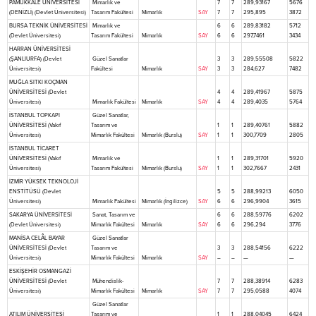
PAMUKKALE ÜNİVERSİTESİ
Mimarlık ve
7
7
289,93167
5676
(DENİZLİ) (Devlet Üniversitesi)
Tasarım Fakültesi
Mimarlık
SAY
7
7
295,895
3872
BURSA TEKNİK ÜNİVERSİTESİ
Mimarlık ve
6
6
289,83182
5712
(Devlet Üniversitesi)
Tasarım Fakültesi
Mimarlık
SAY
6
6
297,7461
3434
HARRAN ÜNİVERSİTESİ
(ŞANLIURFA) (Devlet
Güzel Sanatlar
3
3
289,55508
5822
Üniversitesi)
Fakültesi
Mimarlık
SAY
3
3
284,627
7482
MUĞLA SITKI KOÇMAN
ÜNİVERSİTESİ (Devlet
4
4
289,41967
5875
Üniversitesi)
Mimarlık Fakültesi
Mimarlık
SAY
4
4
289,4035
5764
İSTANBUL TOPKAPI
Güzel Sanatlar,
ÜNİVERSİTESİ (Vakıf
Tasarım ve
1
1
289,40761
5882
Üniversitesi)
Mimarlık Fakültesi
Mimarlık (Burslu)
SAY
1
1
300,7709
2805
İSTANBUL TİCARET
ÜNİVERSİTESİ (Vakıf
Mimarlık ve
1
1
289,31701
5920
Üniversitesi)
Tasarım Fakültesi
Mimarlık (Burslu)
SAY
1
1
302,7667
2431
İZMİR YÜKSEK TEKNOLOJİ
ENSTİTÜSÜ (Devlet
5
5
288,99213
6050
Üniversitesi)
Mimarlık Fakültesi
Mimarlık (İngilizce)
SAY
6
6
296,9904
3615
SAKARYA ÜNİVERSİTESİ
Sanat, Tasarım ve
6
6
288,59776
6202
(Devlet Üniversitesi)
Mimarlık Fakültesi
Mimarlık
SAY
6
6
296,294
3776
MANİSA CELÂL BAYAR
Güzel Sanatlar
ÜNİVERSİTESİ (Devlet
Tasarım ve
3
3
288,54156
6222
Üniversitesi)
Mimarlık Fakültesi
Mimarlık
SAY
–
–
—
—
ESKİŞEHİR OSMANGAZİ
ÜNİVERSİTESİ (Devlet
Mühendislik-
7
7
288,38914
6283
Üniversitesi)
Mimarlık Fakültesi
Mimarlık
SAY
7
7
295,0588
4074
Güzel Sanatlar
ATILIM ÜNİVERSİTESİ
Tasarım ve
1
1
288,04045
6424