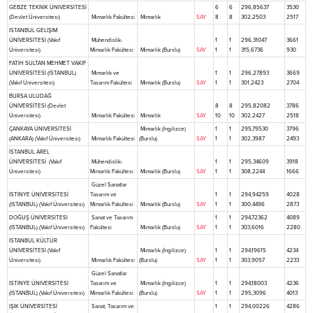
GEBZE TEKNİK ÜNİVERSİTESİ
6
6
296,85637
3530
(Devlet Üniversitesi)
Mimarlık Fakültesi
Mimarlık
SAY
8
8
302,2503
2517
İSTANBUL GELİŞİM
ÜNİVERSİTESİ (Vakıf
Mühendislik-
1
1
296,31047
3661
Üniversitesi)
Mimarlık Fakültesi
Mimarlık (Burslu)
SAY
1
1
315,6736
930
FATİH SULTAN MEHMET VAKIF
ÜNİVERSİTESİ (İSTANBUL)
Mimarlık ve
1
1
296,27893
3669
(Vakıf Üniversitesi)
Tasarım Fakültesi
Mimarlık (Burslu)
SAY
1
1
301,2423
2704
BURSA ULUDAĞ
ÜNİVERSİTESİ (Devlet
8
8
295,82082
3786
Üniversitesi)
Mimarlık Fakültesi
Mimarlık
SAY
10
10
302,2427
2518
ÇANKAYA ÜNİVERSİTESİ
Mimarlık (İngilizce)
1
1
295,79530
3796
(ANKARA) (Vakıf Üniversitesi)
Mimarlık Fakültesi
(Burslu)
SAY
1
1
302,3987
2493
İSTANBUL AREL
ÜNİVERSİTESİ (Vakıf
Mühendislik-
1
1
295,34609
3918
Üniversitesi)
Mimarlık Fakültesi
Mimarlık (Burslu)
SAY
1
1
308,2244
1666
Güzel Sanatlar
İSTİNYE ÜNİVERSİTESİ
Tasarım ve
1
1
294,94259
4028
(İSTANBUL) (Vakıf Üniversitesi)
Mimarlık Fakültesi
Mimarlık (Burslu)
SAY
1
1
300,4496
2873
DOĞUŞ ÜNİVERSİTESİ
Sanat ve Tasarım
1
1
294,72362
4089
(İSTANBUL) (Vakıf Üniversitesi)
Fakültesi
Mimarlık (Burslu)
SAY
1
1
303,6016
2280
İSTANBUL KÜLTÜR
ÜNİVERSİTESİ (Vakıf
Mimarlık (İngilizce)
1
1
294,19615
4234
Üniversitesi)
Mimarlık Fakültesi
(Burslu)
SAY
1
1
303,9057
2233
Güzel Sanatlar
İSTİNYE ÜNİVERSİTESİ
Tasarım ve
Mimarlık (İngilizce)
1
1
294,18003
4236
(İSTANBUL) (Vakıf Üniversitesi)
Mimarlık Fakültesi
(Burslu)
SAY
1
1
295,3096
4013
IŞIK ÜNİVERSİTESİ
Sanat, Tasarım ve
1
1
294,00226
4286