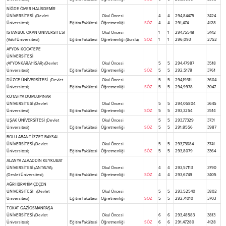
NİĞDE ÖMER HALİSDEMİR
ÜNİVERSİTESİ (Devlet
Okul Öncesi
4
4
294,84475
3424
Üniversitesi)
Eğitim Fakültesi
Öğretmenliği
SÖZ
4
4
291,474
4128
İSTANBUL OKAN ÜNİVERSİTESİ
Okul Öncesi
1
1
294,75548
3442
(Vakıf Üniversitesi)
Eğitim Fakültesi
Öğretmenliği (Burslu)
SÖZ
1
1
296,093
2752
AFYON KOCATEPE
ÜNİVERSİTESİ
(AFYONKARAHİSAR) (Devlet
Okul Öncesi
5
5
294,47987
3518
Üniversitesi)
Eğitim Fakültesi
Öğretmenliği
SÖZ
5
5
292,5178
3761
DÜZCE ÜNİVERSİTESİ (Devlet
Okul Öncesi
5
5
294,19311
3604
Üniversitesi)
Eğitim Fakültesi
Öğretmenliği
SÖZ
5
5
294,9978
3047
KÜTAHYA DUMLUPINAR
ÜNİVERSİTESİ (Devlet
Okul Öncesi
5
5
294,05804
3645
Üniversitesi)
Eğitim Fakültesi
Öğretmenliği
SÖZ
5
5
293,3254
3514
UŞAK ÜNİVERSİTESİ (Devlet
Okul Öncesi
5
5
293,77329
3731
Üniversitesi)
Eğitim Fakültesi
Öğretmenliği
SÖZ
5
5
291,8556
3987
BOLU ABANT İZZET BAYSAL
ÜNİVERSİTESİ (Devlet
Okul Öncesi
5
5
293,73684
3741
Üniversitesi)
Eğitim Fakültesi
Öğretmenliği
SÖZ
5
5
293,8079
3364
ALANYA ALAADDİN KEYKUBAT
ÜNİVERSİTESİ (ANTALYA)
Okul Öncesi
4
4
293,57113
3790
(Devlet Üniversitesi)
Eğitim Fakültesi
Öğretmenliği
SÖZ
4
4
293,6749
3405
AĞRI İBRAHİM ÇEÇEN
ÜNİVERSİTESİ (Devlet
Okul Öncesi
5
5
293,52540
3802
Üniversitesi)
Eğitim Fakültesi
Öğretmenliği
SÖZ
5
5
292,71010
3703
TOKAT GAZİOSMANPAŞA
ÜNİVERSİTESİ (Devlet
Okul Öncesi
6
6
293,48583
3813
Üniversitesi)
Eğitim Fakültesi
Öğretmenliği
SÖZ
6
6
291,47280
4128