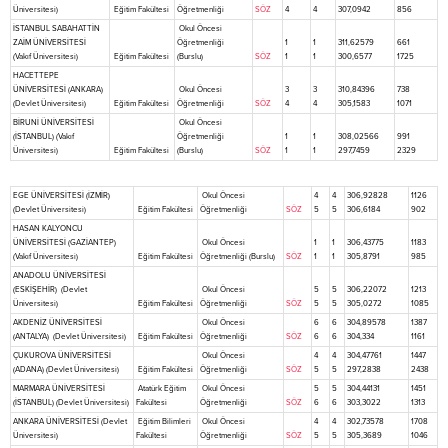
Üniversitesi)
Eğitim Fakültesi
Öğretmenliği
SÖZ
4
4
307,0942
856
İSTANBUL SABAHATTİN
Okul Öncesi
ZAİM ÜNİVERSİTESİ
Öğretmenliği
1
1
311,62579
661
(Vakıf Üniversitesi)
Eğitim Fakültesi
(Burslu)
SÖZ
1
1
300,6577
1725
HACETTEPE
ÜNİVERSİTESİ (ANKARA)
Okul Öncesi
3
3
310,84396
738
(Devlet Üniversitesi)
Eğitim Fakültesi
Öğretmenliği
SÖZ
4
4
305,1583
1071
BİRUNİ ÜNİVERSİTESİ
Okul Öncesi
(İSTANBUL) (Vakıf
Öğretmenliği
1
1
308,02566
991
Üniversitesi)
Eğitim Fakültesi
(Burslu)
SÖZ
1
1
297,7459
2329
EGE ÜNİVERSİTESİ (İZMİR)
Okul Öncesi
4
4
306,92828
1126
(Devlet Üniversitesi)
Eğitim Fakültesi
Öğretmenliği
SÖZ
5
5
306,6184
902
HASAN KALYONCU
ÜNİVERSİTESİ (GAZİANTEP)
Okul Öncesi
1
1
306,43775
1183
(Vakıf Üniversitesi)
Eğitim Fakültesi
Öğretmenliği (Burslu)
SÖZ
1
1
305,8791
985
ANADOLU ÜNİVERSİTESİ
(ESKİŞEHİR) (Devlet
Okul Öncesi
5
5
306,22072
1213
Üniversitesi)
Eğitim Fakültesi
Öğretmenliği
SÖZ
5
5
305,0272
1085
AKDENİZ ÜNİVERSİTESİ
Okul Öncesi
6
6
304,89578
1387
(ANTALYA) (Devlet Üniversitesi)
Eğitim Fakültesi
Öğretmenliği
SÖZ
6
6
304,334
1161
ÇUKUROVA ÜNİVERSİTESİ
Okul Öncesi
4
4
304,47761
1447
(ADANA) (Devlet Üniversitesi)
Eğitim Fakültesi
Öğretmenliği
SÖZ
5
5
297,2838
2438
MARMARA ÜNİVERSİTESİ
Atatürk Eğitim
Okul Öncesi
5
5
304,44131
1451
(İSTANBUL) (Devlet Üniversitesi)
Fakültesi
Öğretmenliği
SÖZ
6
6
303,3022
1313
ANKARA ÜNİVERSİTESİ (Devlet
Eğitim Bilimleri
Okul Öncesi
4
4
302,73578
1708
Üniversitesi)
Fakültesi
Öğretmenliği
SÖZ
5
5
305,3689
1046