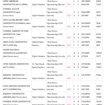
GİRNE AMERİKAN
Okul Öncesi
1
1
285,30851
6802
ÜNİVERSİTESİ (KKTC-GİRNE)
Eğitim Fakültesi
Öğretmenliği (Burslu)
SÖZ
1
1
284,2199
7259
İSTANBUL KÜLTÜR
Okul Öncesi
ÜNİVERSİTESİ (Vakıf
Öğretmenliği (%50
2
2
284,93381
6973
Üniversitesi)
Eğitim Fakültesi
İndirimli)
SÖZ
3
3
283,469
7656
FATİH SULTAN MEHMET VAKIF
Okul Öncesi
ÜNİVERSİTESİ (İSTANBUL) (Vakıf
Öğretmenliği (%25
4
4
283,50851
7630
Üniversitesi)
Eğitim Fakültesi
İndirimli)
SÖZ
6
6
274,0978
14267
İSTANBUL SABAHATTİN ZAİM
Okul Öncesi
ÜNİVERSİTESİ (Vakıf
Öğretmenliği (%25
4
4
282,23057
8243
Üniversitesi)
Eğitim Fakültesi
İndirimli)
SÖZ
4
4
273,9199
14422
YAKIN DOĞU ÜNİVERSİTESİ
Atatürk Eğitim
Okul Öncesi
1
1
281,79872
8450
(KKTC-LEFKOŞA)
Fakültesi
Öğretmenliği (Burslu)
SÖZ
1
1
289,3115
4931
HASAN KALYONCU
ÜNİVERSİTESİ (GAZİANTEP)
Okul Öncesi
4
4
277,94419
10694
(Vakıf Üniversitesi)
Eğitim Fakültesi
Öğretmenliği (Ücretli)
SÖZ
6
6
277,826
11277
Okul Öncesi
LEFKE AVRUPA ÜNİVERSİTESİ
Dr. Fazıl Küçük
Öğretmenliği (%50
4
4
277,56046
10961
(KKTC-LEFKE)
Eğitim Fakültesi
İndirimli)
SÖZ
5
5
271,1364
17062
Okul Öncesi
BAŞKENT ÜNİVERSİTESİ
Öğretmenliği (%50
3
3
276,64759
11542
(ANKARA) (Vakıf Üniversitesi)
Eğitim Fakültesi
İndirimli)
SÖZ
–
–
—
—
Okul Öncesi
DOĞU AKDENİZ ÜNİVERSİTESİ
Öğretmenliği (%50
1
1
275,11260
12629
(KKTC-GAZİMAĞUSA)
Eğitim Fakültesi
İndirimli)
SÖZ
1
1
282,3332
8314
BAŞKENT ÜNİVERSİTESİ
Okul Öncesi
1
1
274,34924
13133
(ANKARA) (Vakıf Üniversitesi)
Eğitim Fakültesi
Öğretmenliği (Ücretli)
SÖZ
3
3
255,6385
37788
İSTANBUL AYDIN ÜNİVERSİTESİ
Okul Öncesi
4
4
274,20822
13226
(Vakıf Üniversitesi)
Eğitim Fakültesi
Öğretmenliği (Ücretli)
SÖZ
6
6
264,2811
24850