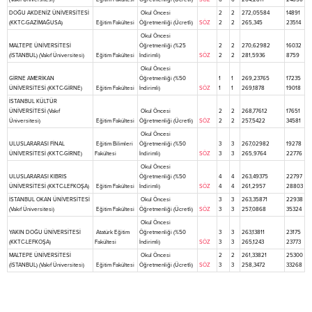
DOĞU AKDENİZ ÜNİVERSİTESİ
Okul Öncesi
2
2
272,05584
14891
(KKTC-GAZİMAĞUSA)
Eğitim Fakültesi
Öğretmenliği (Ücretli)
SÖZ
2
2
265,345
23514
Okul Öncesi
MALTEPE ÜNİVERSİTESİ
Öğretmenliği (%25
2
2
270,62982
16032
(İSTANBUL) (Vakıf Üniversitesi)
Eğitim Fakültesi
İndirimli)
SÖZ
2
2
281,5936
8759
Okul Öncesi
GİRNE AMERİKAN
Öğretmenliği (%50
1
1
269,23765
17235
ÜNİVERSİTESİ (KKTC-GİRNE)
Eğitim Fakültesi
İndirimli)
SÖZ
1
1
269,1878
19018
İSTANBUL KÜLTÜR
ÜNİVERSİTESİ (Vakıf
Okul Öncesi
2
2
268,77612
17651
Üniversitesi)
Eğitim Fakültesi
Öğretmenliği (Ücretli)
SÖZ
2
2
257,5422
34581
Okul Öncesi
ULUSLARARASI FİNAL
Eğitim Bilimleri
Öğretmenliği (%50
3
3
267,02982
19278
ÜNİVERSİTESİ (KKTC-GİRNE)
Fakültesi
İndirimli)
SÖZ
3
3
265,9764
22776
Okul Öncesi
ULUSLARARASI KIBRIS
Öğretmenliği (%50
4
4
263,49375
22797
ÜNİVERSİTESİ (KKTC-LEFKOŞA)
Eğitim Fakültesi
İndirimli)
SÖZ
4
4
261,2957
28803
İSTANBUL OKAN ÜNİVERSİTESİ
Okul Öncesi
3
3
263,35871
22938
(Vakıf Üniversitesi)
Eğitim Fakültesi
Öğretmenliği (Ücretli)
SÖZ
3
3
257,0868
35324
Okul Öncesi
YAKIN DOĞU ÜNİVERSİTESİ
Atatürk Eğitim
Öğretmenliği (%50
3
3
263,13811
23175
(KKTC-LEFKOŞA)
Fakültesi
İndirimli)
SÖZ
3
3
265,1243
23773
MALTEPE ÜNİVERSİTESİ
Okul Öncesi
2
2
261,33821
25300
(İSTANBUL) (Vakıf Üniversitesi)
Eğitim Fakültesi
Öğretmenliği (Ücretli)
SÖZ
3
3
258,3472
33268