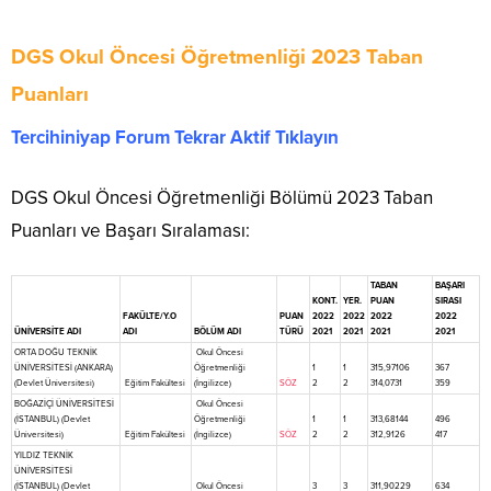
DGS Okul Öncesi Öğretmenliği 2023 Taban
Puanları
Tercihiniyap Forum Tekrar Aktif Tıklayın
DGS Okul Öncesi Öğretmenliği Bölümü 2023 Taban
Puanları ve Başarı Sıralaması:
TABAN
BAŞARI
KONT.
YER.
PUAN
SIRASI
FAKÜLTE/Y.O
PUAN
2022
2022
2022
2022
ÜNİVERSİTE ADI
ADI
BÖLÜM ADI
TÜRÜ
2021
2021
2021
2021
ORTA DOĞU TEKNİK
Okul Öncesi
ÜNİVERSİTESİ (ANKARA)
Öğretmenliği
1
1
315,97106
367
(Devlet Üniversitesi)
Eğitim Fakültesi
(İngilizce)
SÖZ
2
2
314,0731
359
BOĞAZİÇİ ÜNİVERSİTESİ
Okul Öncesi
(İSTANBUL) (Devlet
Öğretmenliği
1
1
313,68144
496
Üniversitesi)
Eğitim Fakültesi
(İngilizce)
SÖZ
2
2
312,9126
417
YILDIZ TEKNİK
ÜNİVERSİTESİ
(İSTANBUL) (Devlet
Okul Öncesi
3
3
311,90229
634