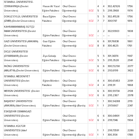
İSTANBUL ÜNİVERSİTESİ-
CERRAHPAŞA (Devlet
Hasan Ali Yücel
Okul Öncesi
4
4
302,42926
1756
Üniversitesi)
Eğitim Fakültesi
Öğretmenliği
SÖZ
5
5
299,3968
1974
DOKUZ EYLÜL ÜNİVERSİTESİ
Buca Eğitim
Okul Öncesi
5
5
302,41528
1756
(İZMİR) (Devlet Üniversitesi)
Fakültesi
Öğretmenliği
SÖZ
7
7
300,1747
1816
KAHRAMANMARAŞ SÜTÇÜ
İMAM ÜNİVERSİTESİ (Devlet
Okul Öncesi
2
2
302,10903
1808
Üniversitesi)
Eğitim Fakültesi
Öğretmenliği
SÖZ
–
–
—
—
GAZİ ÜNİVERSİTESİ (ANKARA)
Gazi Eğitim
Okul Öncesi
6
6
301,76838
1861
(Devlet Üniversitesi)
Fakültesi
Öğretmenliği
SÖZ
8
8
300,4625
1761
DİCLE ÜNİVERSİTESİ
(DİYARBAKIR) (Devlet
Ziya Gökalp
Okul Öncesi
5
5
301,34374
1947
Üniversitesi)
Eğitim Fakültesi
Öğretmenliği
SÖZ
5
5
295,3528
2941
İNÖNÜ ÜNİVERSİTESİ
Okul Öncesi
6
6
300,72258
2077
(MALATYA) (Devlet Üniversitesi)
Eğitim Fakültesi
Öğretmenliği
SÖZ
6
6
293,6199
3422
İSTANBUL MEDENİYET
ÜNİVERSİTESİ (Devlet
Eğitim Bilimleri
Okul Öncesi
4
4
300,65453
2091
Üniversitesi)
Fakültesi
Öğretmenliği
SÖZ
4
4
299,91
1868
MERSİN ÜNİVERSİTESİ (Devlet
Okul Öncesi
6
6
300,59734
2108
Üniversitesi)
Eğitim Fakültesi
Öğretmenliği
SÖZ
6
6
295,2367
2978
BAŞKENT ÜNİVERSİTESİ
Okul Öncesi
1
1
300,54288
2119
(ANKARA) (Vakıf Üniversitesi)
Eğitim Fakültesi
Öğretmenliği (Burslu)
SÖZ
1
1
297,6667
2347
ESKİŞEHİR OSMANGAZİ
ÜNİVERSİTESİ (Devlet
Okul Öncesi
6
6
300,04901
2219
Üniversitesi)
Eğitim Fakültesi
Öğretmenliği
SÖZ
6
6
299,7346
1904
İSTANBUL KÜLTÜR
ÜNİVERSİTESİ (Vakıf
Okul Öncesi
1
1
299,73591
2286
Üniversitesi)
Eğitim Fakültesi
Öğretmenliği (Burslu)
SÖZ
1
1
300,3134
1788