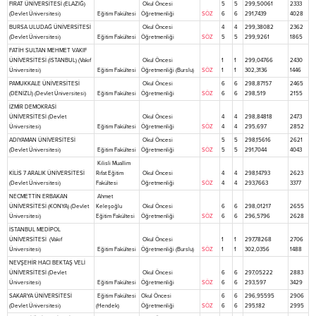
FIRAT ÜNİVERSİTESİ (ELAZIĞ)
Okul Öncesi
5
5
299,50061
2333
(Devlet Üniversitesi)
Eğitim Fakültesi
Öğretmenliği
SÖZ
6
6
291,7439
4028
BURSA ULUDAĞ ÜNİVERSİTESİ
Okul Öncesi
4
4
299,38082
2362
(Devlet Üniversitesi)
Eğitim Fakültesi
Öğretmenliği
SÖZ
5
5
299,9261
1865
FATİH SULTAN MEHMET VAKIF
ÜNİVERSİTESİ (İSTANBUL) (Vakıf
Okul Öncesi
1
1
299,04766
2430
Üniversitesi)
Eğitim Fakültesi
Öğretmenliği (Burslu)
SÖZ
1
1
302,3136
1446
PAMUKKALE ÜNİVERSİTESİ
Okul Öncesi
6
6
298,87157
2465
(DENİZLİ) (Devlet Üniversitesi)
Eğitim Fakültesi
Öğretmenliği
SÖZ
6
6
298,519
2155
İZMİR DEMOKRASİ
ÜNİVERSİTESİ (Devlet
Okul Öncesi
4
4
298,84818
2473
Üniversitesi)
Eğitim Fakültesi
Öğretmenliği
SÖZ
4
4
295,697
2852
ADIYAMAN ÜNİVERSİTESİ
Okul Öncesi
5
5
298,15616
2621
(Devlet Üniversitesi)
Eğitim Fakültesi
Öğretmenliği
SÖZ
5
5
291,7044
4043
Kilisli Muallim
KİLİS 7 ARALIK ÜNİVERSİTESİ
Rıfat Eğitim
Okul Öncesi
4
4
298,14793
2623
(Devlet Üniversitesi)
Fakültesi
Öğretmenliği
SÖZ
4
4
293,7663
3377
NECMETTİN ERBAKAN
Ahmet
ÜNİVERSİTESİ (KONYA) (Devlet
Keleşoğlu
Okul Öncesi
6
6
298,01217
2655
Üniversitesi)
Eğitim Fakültesi
Öğretmenliği
SÖZ
6
6
296,5796
2628
İSTANBUL MEDİPOL
ÜNİVERSİTESİ (Vakıf
Okul Öncesi
1
1
297,78268
2706
Üniversitesi)
Eğitim Fakültesi
Öğretmenliği (Burslu)
SÖZ
1
1
302,0356
1488
NEVŞEHİR HACI BEKTAŞ VELİ
ÜNİVERSİTESİ (Devlet
Okul Öncesi
6
6
297,05222
2883
Üniversitesi)
Eğitim Fakültesi
Öğretmenliği
SÖZ
6
6
293,597
3429
SAKARYA ÜNİVERSİTESİ
Eğitim Fakültesi
Okul Öncesi
6
6
296,95595
2906
(Devlet Üniversitesi)
(Hendek)
Öğretmenliği
SÖZ
6
6
295,182
2995