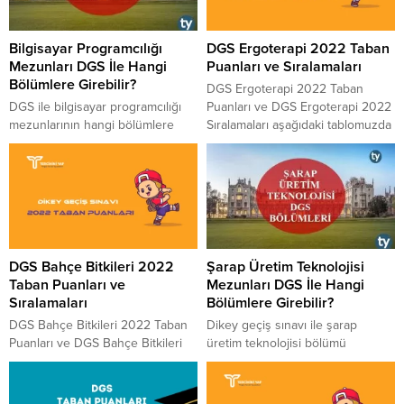
Bilgisayar Programcılığı
DGS Ergoterapi 2022 Taban
Mezunları DGS İle Hangi
Puanları ve Sıralamaları
Bölümlere Girebilir?
DGS Ergoterapi 2022 Taban
DGS ile bilgisayar programcılığı
Puanları ve DGS Ergoterapi 2022
mezunlarının hangi bölümlere
Sıralamaları aşağıdaki tablomuzda
geçiş hakkı bulunmaktadır,
paylaşılmıştır. 2022 yılında
önlisans bölümü olan bilgisayar
DGS’ye girecek adaylara fikir ve
programcılığı bölümü mezunları
bilgi vermesi için paylaştığımız
hangi bölümlere DGS ile geçebilir,
tablo ÖSYM tarafından yayınlanan
2 yıllıktan 4 yıllığa nasıl geçiş
güncel rakamları içermektedir.
yapılabilir, bilgisayar programcılığı
Ergoterapi 2022 DGS Taban
bölümü mezunları DGS’ye girerek
Puanları için aşağıdaki listeyi
DGS Bahçe Bitkileri 2022
Şarap Üretim Teknolojisi
girebilme hakkı olan bölümleri
inceleyebilirsiniz. Puanlar
Taban Puanları ve
Mezunları DGS İle Hangi
nasıl ve ne şekilde tercih
yüksekten düşüğe doğru
Sıralamaları
Bölümlere Girebilir?
edebilirler, bilgisayar programcılığı
sıralanmıştır. 4 Yıllık Bölümlerin
DGS bölümleri nelerdir...
2022 Taban Puanları...
DGS Bahçe Bitkileri 2022 Taban
​​​​​​​Dikey geçiş sınavı ile şarap
Puanları ve DGS Bahçe Bitkileri
üretim teknolojisi bölümü
2022 Sıralamaları aşağıdaki
mezunları hangi bölümlere
tablomuzda paylaşılmıştır. 2022
girebilir, 2 yıllık bölüm mezunları 4
yılında DGS’ye girecek adaylara
yıllık bölümlere nasıl geçebilir,