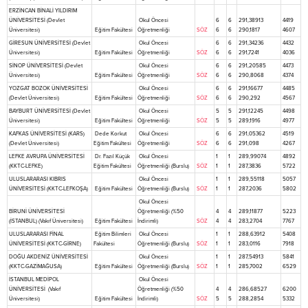
ERZİNCAN BİNALİ YILDIRIM
ÜNİVERSİTESİ (Devlet
Okul Öncesi
6
6
291,38913
4419
Üniversitesi)
Eğitim Fakültesi
Öğretmenliği
SÖZ
6
6
290,1817
4607
GİRESUN ÜNİVERSİTESİ (Devlet
Okul Öncesi
6
6
291,34236
4432
Üniversitesi)
Eğitim Fakültesi
Öğretmenliği
SÖZ
6
6
291,7241
4036
SİNOP ÜNİVERSİTESİ (Devlet
Okul Öncesi
6
6
291,20585
4473
Üniversitesi)
Eğitim Fakültesi
Öğretmenliği
SÖZ
6
6
290,8068
4374
YOZGAT BOZOK ÜNİVERSİTESİ
Okul Öncesi
6
6
291,16677
4485
(Devlet Üniversitesi)
Eğitim Fakültesi
Öğretmenliği
SÖZ
6
6
290,292
4567
BAYBURT ÜNİVERSİTESİ (Devlet
Okul Öncesi
5
5
291,12245
4498
Üniversitesi)
Eğitim Fakültesi
Öğretmenliği
SÖZ
5
5
289,1916
4977
KAFKAS ÜNİVERSİTESİ (KARS)
Dede Korkut
Okul Öncesi
6
6
291,05362
4519
(Devlet Üniversitesi)
Eğitim Fakültesi
Öğretmenliği
SÖZ
6
6
291,098
4267
LEFKE AVRUPA ÜNİVERSİTESİ
Dr. Fazıl Küçük
Okul Öncesi
1
1
289,99074
4892
(KKTC-LEFKE)
Eğitim Fakültesi
Öğretmenliği (Burslu)
SÖZ
1
1
287,3836
5722
ULUSLARARASI KIBRIS
Okul Öncesi
1
1
289,55118
5057
ÜNİVERSİTESİ (KKTC-LEFKOŞA)
Eğitim Fakültesi
Öğretmenliği (Burslu)
SÖZ
1
1
287,2036
5802
Okul Öncesi
BİRUNİ ÜNİVERSİTESİ
Öğretmenliği (%50
4
4
289,11877
5223
(İSTANBUL) (Vakıf Üniversitesi)
Eğitim Fakültesi
İndirimli)
SÖZ
4
4
283,2704
7767
ULUSLARARASI FİNAL
Eğitim Bilimleri
Okul Öncesi
1
1
288,63912
5408
ÜNİVERSİTESİ (KKTC-GİRNE)
Fakültesi
Öğretmenliği (Burslu)
SÖZ
1
1
283,0116
7918
DOĞU AKDENİZ ÜNİVERSİTESİ
Okul Öncesi
1
1
287,54913
5841
(KKTC-GAZİMAĞUSA)
Eğitim Fakültesi
Öğretmenliği (Burslu)
SÖZ
1
1
285,7002
6529
İSTANBUL MEDİPOL
Okul Öncesi
ÜNİVERSİTESİ (Vakıf
Öğretmenliği (%50
4
4
286,68527
6200
Üniversitesi)
Eğitim Fakültesi
İndirimli)
SÖZ
5
5
288,2854
5332