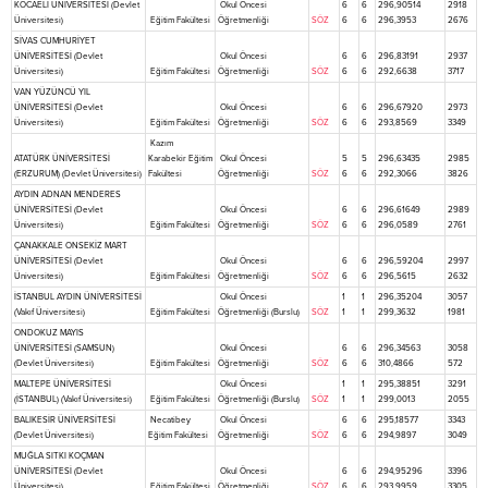
KOCAELİ ÜNİVERSİTESİ (Devlet
Okul Öncesi
6
6
296,90514
2918
Üniversitesi)
Eğitim Fakültesi
Öğretmenliği
SÖZ
6
6
296,3953
2676
SİVAS CUMHURİYET
ÜNİVERSİTESİ (Devlet
Okul Öncesi
6
6
296,83191
2937
Üniversitesi)
Eğitim Fakültesi
Öğretmenliği
SÖZ
6
6
292,6638
3717
VAN YÜZÜNCÜ YIL
ÜNİVERSİTESİ (Devlet
Okul Öncesi
6
6
296,67920
2973
Üniversitesi)
Eğitim Fakültesi
Öğretmenliği
SÖZ
6
6
293,8569
3349
Kazım
ATATÜRK ÜNİVERSİTESİ
Karabekir Eğitim
Okul Öncesi
5
5
296,63435
2985
(ERZURUM) (Devlet Üniversitesi)
Fakültesi
Öğretmenliği
SÖZ
6
6
292,3066
3826
AYDIN ADNAN MENDERES
ÜNİVERSİTESİ (Devlet
Okul Öncesi
6
6
296,61649
2989
Üniversitesi)
Eğitim Fakültesi
Öğretmenliği
SÖZ
6
6
296,0589
2761
ÇANAKKALE ONSEKİZ MART
ÜNİVERSİTESİ (Devlet
Okul Öncesi
6
6
296,59204
2997
Üniversitesi)
Eğitim Fakültesi
Öğretmenliği
SÖZ
6
6
296,5615
2632
İSTANBUL AYDIN ÜNİVERSİTESİ
Okul Öncesi
1
1
296,35204
3057
(Vakıf Üniversitesi)
Eğitim Fakültesi
Öğretmenliği (Burslu)
SÖZ
1
1
299,3632
1981
ONDOKUZ MAYIS
ÜNİVERSİTESİ (SAMSUN)
Okul Öncesi
6
6
296,34563
3058
(Devlet Üniversitesi)
Eğitim Fakültesi
Öğretmenliği
SÖZ
6
6
310,4866
572
MALTEPE ÜNİVERSİTESİ
Okul Öncesi
1
1
295,38851
3291
(İSTANBUL) (Vakıf Üniversitesi)
Eğitim Fakültesi
Öğretmenliği (Burslu)
SÖZ
1
1
299,0013
2055
BALIKESİR ÜNİVERSİTESİ
Necatibey
Okul Öncesi
6
6
295,18577
3343
(Devlet Üniversitesi)
Eğitim Fakültesi
Öğretmenliği
SÖZ
6
6
294,9897
3049
MUĞLA SITKI KOÇMAN
ÜNİVERSİTESİ (Devlet
Okul Öncesi
6
6
294,95296
3396
Üniversitesi)
Eğitim Fakültesi
Öğretmenliği
SÖZ
6
6
293,9959
3305