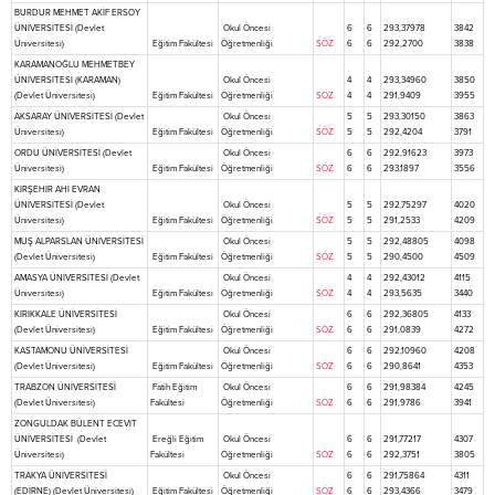
BURDUR MEHMET AKİF ERSOY
ÜNİVERSİTESİ (Devlet
Okul Öncesi
6
6
293,37978
3842
Üniversitesi)
Eğitim Fakültesi
Öğretmenliği
SÖZ
6
6
292,2700
3838
KARAMANOĞLU MEHMETBEY
ÜNİVERSİTESİ (KARAMAN)
Okul Öncesi
4
4
293,34960
3850
(Devlet Üniversitesi)
Eğitim Fakültesi
Öğretmenliği
SÖZ
4
4
291,9409
3955
AKSARAY ÜNİVERSİTESİ (Devlet
Okul Öncesi
5
5
293,30150
3863
Üniversitesi)
Eğitim Fakültesi
Öğretmenliği
SÖZ
5
5
292,4204
3791
ORDU ÜNİVERSİTESİ (Devlet
Okul Öncesi
6
6
292,91623
3973
Üniversitesi)
Eğitim Fakültesi
Öğretmenliği
SÖZ
6
6
293,1897
3556
KIRŞEHİR AHİ EVRAN
ÜNİVERSİTESİ (Devlet
Okul Öncesi
5
5
292,75297
4020
Üniversitesi)
Eğitim Fakültesi
Öğretmenliği
SÖZ
5
5
291,2533
4209
MUŞ ALPARSLAN ÜNİVERSİTESİ
Okul Öncesi
5
5
292,48805
4098
(Devlet Üniversitesi)
Eğitim Fakültesi
Öğretmenliği
SÖZ
5
5
290,4500
4509
AMASYA ÜNİVERSİTESİ (Devlet
Okul Öncesi
4
4
292,43012
4115
Üniversitesi)
Eğitim Fakültesi
Öğretmenliği
SÖZ
4
4
293,5635
3440
KIRIKKALE ÜNİVERSİTESİ
Okul Öncesi
6
6
292,36805
4133
(Devlet Üniversitesi)
Eğitim Fakültesi
Öğretmenliği
SÖZ
6
6
291,0839
4272
KASTAMONU ÜNİVERSİTESİ
Okul Öncesi
6
6
292,10960
4208
(Devlet Üniversitesi)
Eğitim Fakültesi
Öğretmenliği
SÖZ
6
6
290,8641
4353
TRABZON ÜNİVERSİTESİ
Fatih Eğitim
Okul Öncesi
6
6
291,98384
4245
(Devlet Üniversitesi)
Fakültesi
Öğretmenliği
SÖZ
6
6
291,9786
3941
ZONGULDAK BÜLENT ECEVİT
ÜNİVERSİTESİ (Devlet
Ereğli Eğitim
Okul Öncesi
6
6
291,77217
4307
Üniversitesi)
Fakültesi
Öğretmenliği
SÖZ
6
6
292,3751
3805
TRAKYA ÜNİVERSİTESİ
Okul Öncesi
6
6
291,75864
4311
(EDİRNE) (Devlet Üniversitesi)
Eğitim Fakültesi
Öğretmenliği
SÖZ
6
6
293,4366
3479