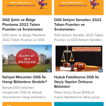
DGS Şehir ve Bölge
DGS İletişim Sanatları 2022
Planlama 2022 Taban
Taban Puanları ve
Puanları ve Sıralamaları
Sıralamaları
DGS Şehir ve Bölge Planlama
DGS İletişim Sanatları 2022 Taban
2022 Taban Puanları ve DGS
Puanları ve DGS İletişim Sanatları
Şehir ve Bölge Planlama 2022
2022 Sıralamaları aşağıdaki
Sıralamaları aşağıdaki tablomuzda
tablomuzda paylaşılmıştır. 2022
paylaşılmıştır. 2022 yılında
yılında DGS’ye girecek adaylara
DGS’ye girecek adaylara fikir ve
fikir ve bilgi vermesi için
bilgi vermesi için paylaştığımız
paylaştığımız tablo ÖSYM
tablo ÖSYM tarafından yayınlanan
tarafından yayınlanan güncel
güncel rakamları içermektedir.
rakamları içermektedir. İletişim
İlahiyat Mezunları DGS İle
Hukuk Fakültesine DGS İle
Şehir ve Bölge Planlama 2022
Sanatları 2022 DGS Taban
Hangi Bölümlere Girebilir?
Geçiş Yapılan Önlisans
DGS Taban Puanları için aşağıdaki
Puanları için aşağıdaki listeyi
Bölümleri
listeyi inceleyebilirsiniz. Puanlar
inceleyebilirsiniz. Puanlar
İlahiyat DGS bölümleri
yüksekten...
yüksekten düşüğe doğru
hangileridir, DGS ile ilahiyat
Dikey Geçiş Sınavı (DGS) ile
sıralanmıştır. 4 Yıllık Bölümlerin...
mezunlarının hangi bölümlere
hukuk fakültelerine dikey geçiş
geçebilme hakkı vardır, 2 yıllıktan
yapılabilecek önlisans bölümleri