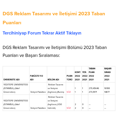
DGS Reklam Tasarımı ve İletişimi 2023 Taban
Puanları
Tercihiniyap Forum Tekrar Aktif Tıklayın
DGS Reklam Tasarımı ve İletişimi Bölümü 2023 Taban
Puanları ve Başarı Sıralaması:
TABAN
BAŞARI
KONT.
YER.
PUAN
SIRASI
FAKÜLTE/Y.O
PUAN
2022
2022
2022
2022
ÜNİVERSİTE ADI
ADI
BÖLÜM ADI
TÜRÜ
2021
2021
2021
2021
YEDİTEPE ÜNİVERSİTESİ
Reklam Tasarımı
(İSTANBUL) (Vakıf
ve İletişimi
1
1
270,45646
16188
Üniversitesi)
İletişim Fakültesi
(İngilizce) (Burslu)
SÖZ
1
1
273,3971
14877
Reklam Tasarımı
YEDİTEPE ÜNİVERSİTESİ
ve İletişimi
(İSTANBUL) (Vakıf
(İngilizce) (%50
2
0
—
—
Üniversitesi)
İletişim Fakültesi
İndirimli)
SÖZ
2
0
—
—