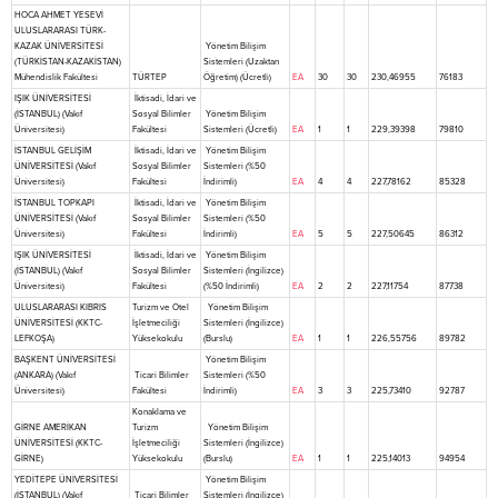
HOCA AHMET YESEVİ
ULUSLARARASI TÜRK-
KAZAK ÜNİVERSİTESİ
Yönetim Bilişim
(TÜRKİSTAN-KAZAKİSTAN)
Sistemleri (Uzaktan
Mühendislik Fakültesi
TÜRTEP
Öğretim) (Ücretli)
EA
30
30
230,46955
76183
IŞIK ÜNİVERSİTESİ
İktisadi, İdari ve
(İSTANBUL) (Vakıf
Sosyal Bilimler
Yönetim Bilişim
Üniversitesi)
Fakültesi
Sistemleri (Ücretli)
EA
1
1
229,39398
79810
İSTANBUL GELİŞİM
İktisadi, İdari ve
Yönetim Bilişim
ÜNİVERSİTESİ (Vakıf
Sosyal Bilimler
Sistemleri (%50
Üniversitesi)
Fakültesi
İndirimli)
EA
4
4
227,78162
85328
İSTANBUL TOPKAPI
İktisadi, İdari ve
Yönetim Bilişim
ÜNİVERSİTESİ (Vakıf
Sosyal Bilimler
Sistemleri (%50
Üniversitesi)
Fakültesi
İndirimli)
EA
5
5
227,50645
86312
IŞIK ÜNİVERSİTESİ
İktisadi, İdari ve
Yönetim Bilişim
(İSTANBUL) (Vakıf
Sosyal Bilimler
Sistemleri (İngilizce)
Üniversitesi)
Fakültesi
(%50 İndirimli)
EA
2
2
227,11754
87738
ULUSLARARASI KIBRIS
Turizm ve Otel
Yönetim Bilişim
ÜNİVERSİTESİ (KKTC-
İşletmeciliği
Sistemleri (İngilizce)
LEFKOŞA)
Yüksekokulu
(Burslu)
EA
1
1
226,55756
89782
BAŞKENT ÜNİVERSİTESİ
Yönetim Bilişim
(ANKARA) (Vakıf
Ticari Bilimler
Sistemleri (%50
Üniversitesi)
Fakültesi
İndirimli)
EA
3
3
225,73410
92787
Konaklama ve
GİRNE AMERİKAN
Turizm
Yönetim Bilişim
ÜNİVERSİTESİ (KKTC-
İşletmeciliği
Sistemleri (İngilizce)
GİRNE)
Yüksekokulu
(Burslu)
EA
1
1
225,14013
94954
YEDİTEPE ÜNİVERSİTESİ
Yönetim Bilişim
(İSTANBUL) (Vakıf
Ticari Bilimler
Sistemleri (İngilizce)