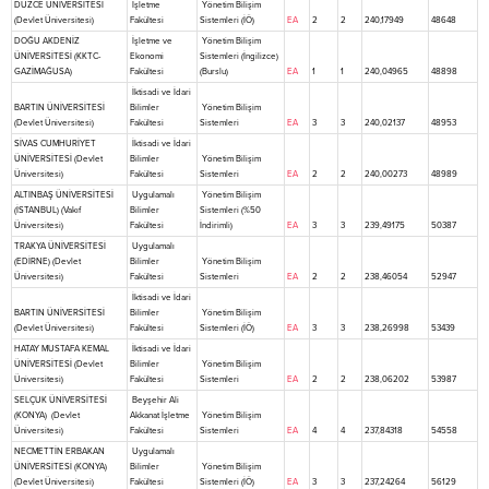
DÜZCE ÜNİVERSİTESİ
İşletme
Yönetim Bilişim
(Devlet Üniversitesi)
Fakültesi
Sistemleri (İÖ)
EA
2
2
240,17949
48648
DOĞU AKDENİZ
İşletme ve
Yönetim Bilişim
ÜNİVERSİTESİ (KKTC-
Ekonomi
Sistemleri (İngilizce)
GAZİMAĞUSA)
Fakültesi
(Burslu)
EA
1
1
240,04965
48898
İktisadi ve İdari
BARTIN ÜNİVERSİTESİ
Bilimler
Yönetim Bilişim
(Devlet Üniversitesi)
Fakültesi
Sistemleri
EA
3
3
240,02137
48953
SİVAS CUMHURİYET
İktisadi ve İdari
ÜNİVERSİTESİ (Devlet
Bilimler
Yönetim Bilişim
Üniversitesi)
Fakültesi
Sistemleri
EA
2
2
240,00273
48989
ALTINBAŞ ÜNİVERSİTESİ
Uygulamalı
Yönetim Bilişim
(İSTANBUL) (Vakıf
Bilimler
Sistemleri (%50
Üniversitesi)
Fakültesi
İndirimli)
EA
3
3
239,49175
50387
TRAKYA ÜNİVERSİTESİ
Uygulamalı
(EDİRNE) (Devlet
Bilimler
Yönetim Bilişim
Üniversitesi)
Fakültesi
Sistemleri
EA
2
2
238,46054
52947
İktisadi ve İdari
BARTIN ÜNİVERSİTESİ
Bilimler
Yönetim Bilişim
(Devlet Üniversitesi)
Fakültesi
Sistemleri (İÖ)
EA
3
3
238,26998
53439
HATAY MUSTAFA KEMAL
İktisadi ve İdari
ÜNİVERSİTESİ (Devlet
Bilimler
Yönetim Bilişim
Üniversitesi)
Fakültesi
Sistemleri
EA
2
2
238,06202
53987
SELÇUK ÜNİVERSİTESİ
Beyşehir Ali
(KONYA) (Devlet
Akkanat İşletme
Yönetim Bilişim
Üniversitesi)
Fakültesi
Sistemleri
EA
4
4
237,84318
54558
NECMETTİN ERBAKAN
Uygulamalı
ÜNİVERSİTESİ (KONYA)
Bilimler
Yönetim Bilişim
(Devlet Üniversitesi)
Fakültesi
Sistemleri (İÖ)
EA
3
3
237,24264
56129