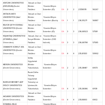
ATATÜRK ÜNİVERSİTESİ
İktisadi ve İdari
(ERZURUM) (Devlet
Bilimler
Yönetim Bilişim
Üniversitesi)
Fakültesi
Sistemleri (İÖ)
EA
2
2
237,18978
56267
ANTALYA AKEV
İktisadi ve İdari
ÜNİVERSİTESİ (Vakıf
Bilimler
Yönetim Bilişim
Üniversitesi)
Fakültesi
Sistemleri (Burslu)
EA
1
1
236,95271
56887
BİLECİK ŞEYH EDEBALİ
İktisadi ve İdari
ÜNİVERSİTESİ (Devlet
Bilimler
Yönetim Bilişim
Üniversitesi)
Fakültesi
Sistemleri (İÖ)
EA
3
3
236,68923
57581
NİŞANTAŞI ÜNİVERSİTESİ
İktisadi, İdari ve
Yönetim Bilişim
(İSTANBUL) (Vakıf
Sosyal Bilimler
Sistemleri (%50
Üniversitesi)
Fakültesi
İndirimli)
EA
3
3
236,68798
57585
OSMANİYE KORKUT ATA
İktisadi ve İdari
ÜNİVERSİTESİ (Devlet
Bilimler
Yönetim Bilişim
Üniversitesi)
Fakültesi
Sistemleri
EA
4
4
235,81303
59902
Silifke
Uygulamalı
MERSİN ÜNİVERSİTESİ
Bilimler
Yönetim Bilişim
(Devlet Üniversitesi)
Yüksekokulu
Sistemleri
EA
2
2
235,38487
61073
Bucak Zaliha
Tolunay
Uygulamalı
BURDUR MEHMET AKİF
Teknoloji ve
ERSOY ÜNİVERSİTESİ
İşletmecilik
Yönetim Bilişim
(Devlet Üniversitesi)
Yüksekokulu
Sistemleri
EA
4
4
235,36086
61139
İktisadi ve İdari
AKSARAY ÜNİVERSİTESİ
Bilimler
Yönetim Bilişim
(Devlet Üniversitesi)
Fakültesi
Sistemleri
EA
4
4
235,18893
61612
İSTANBUL BİLGİ
Yönetim Bilişim