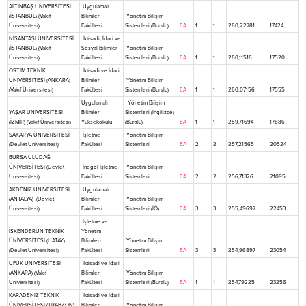
ALTINBAŞ ÜNİVERSİTESİ
Uygulamalı
(İSTANBUL) (Vakıf
Bilimler
Yönetim Bilişim
Üniversitesi)
Fakültesi
Sistemleri (Burslu)
EA
1
1
260,22781
17424
NİŞANTAŞI ÜNİVERSİTESİ
İktisadi, İdari ve
(İSTANBUL) (Vakıf
Sosyal Bilimler
Yönetim Bilişim
Üniversitesi)
Fakültesi
Sistemleri (Burslu)
EA
1
1
260,11516
17520
OSTİM TEKNİK
İktisadi ve İdari
ÜNİVERSİTESİ (ANKARA)
Bilimler
Yönetim Bilişim
(Vakıf Üniversitesi)
Fakültesi
Sistemleri (Burslu)
EA
1
1
260,07156
17555
Uygulamalı
Yönetim Bilişim
YAŞAR ÜNİVERSİTESİ
Bilimler
Sistemleri (İngilizce)
(İZMİR) (Vakıf Üniversitesi)
Yüksekokulu
(Burslu)
EA
1
1
259,71694
17886
SAKARYA ÜNİVERSİTESİ
İşletme
Yönetim Bilişim
(Devlet Üniversitesi)
Fakültesi
Sistemleri
EA
2
2
257,21565
20524
BURSA ULUDAĞ
ÜNİVERSİTESİ (Devlet
İnegöl İşletme
Yönetim Bilişim
Üniversitesi)
Fakültesi
Sistemleri
EA
2
2
256,71326
21095
AKDENİZ ÜNİVERSİTESİ
Uygulamalı
(ANTALYA) (Devlet
Bilimler
Yönetim Bilişim
Üniversitesi)
Fakültesi
Sistemleri (İÖ)
EA
3
3
255,49697
22453
İşletme ve
İSKENDERUN TEKNİK
Yönetim
ÜNİVERSİTESİ (HATAY)
Bilimleri
Yönetim Bilişim
(Devlet Üniversitesi)
Fakültesi
Sistemleri
EA
3
3
254,96897
23054
UFUK ÜNİVERSİTESİ
İktisadi ve İdari
(ANKARA) (Vakıf
Bilimler
Yönetim Bilişim
Üniversitesi)
Fakültesi
Sistemleri (Burslu)
EA
1
1
254,79225
23256
KARADENİZ TEKNİK
İktisadi ve İdari
ÜNİVERSİTESİ (TRABZON)
Bilimler
Yönetim Bilişim