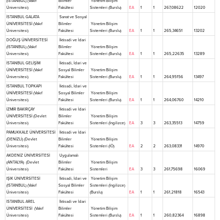
(İSTANBUL) (Vakıf
Bilimler
Yönetim Bilişim
Üniversitesi)
Fakültesi
Sistemleri (Burslu)
EA
1
1
267,08622
12020
İSTANBUL GALATA
Sanat ve Sosyal
ÜNİVERSİTESİ (Vakıf
Bilimler
Yönetim Bilişim
Üniversitesi)
Fakültesi
Sistemleri (Burslu)
EA
1
1
265,34651
13202
DOĞUŞ ÜNİVERSİTESİ
İktisadi ve İdari
(İSTANBUL) (Vakıf
Bilimler
Yönetim Bilişim
Üniversitesi)
Fakültesi
Sistemleri (Burslu)
EA
1
1
265,22635
13289
İSTANBUL GELİŞİM
İktisadi, İdari ve
ÜNİVERSİTESİ (Vakıf
Sosyal Bilimler
Yönetim Bilişim
Üniversitesi)
Fakültesi
Sistemleri (Burslu)
EA
1
1
264,95156
13497
İSTANBUL TOPKAPI
İktisadi, İdari ve
ÜNİVERSİTESİ (Vakıf
Sosyal Bilimler
Yönetim Bilişim
Üniversitesi)
Fakültesi
Sistemleri (Burslu)
EA
1
1
264,06760
14210
İZMİR BAKIRÇAY
İktisadi ve İdari
ÜNİVERSİTESİ (Devlet
Bilimler
Yönetim Bilişim
Üniversitesi)
Fakültesi
Sistemleri (İngilizce)
EA
3
3
263,35513
14759
PAMUKKALE ÜNİVERSİTESİ
İktisadi ve İdari
(DENİZLİ) (Devlet
Bilimler
Yönetim Bilişim
Üniversitesi)
Fakültesi
Sistemleri (İÖ)
EA
2
2
263,08331
14970
AKDENİZ ÜNİVERSİTESİ
Uygulamalı
(ANTALYA) (Devlet
Bilimler
Yönetim Bilişim
Üniversitesi)
Fakültesi
Sistemleri
EA
3
3
261,75698
16069
IŞIK ÜNİVERSİTESİ
İktisadi, İdari ve
Yönetim Bilişim
(İSTANBUL) (Vakıf
Sosyal Bilimler
Sistemleri (İngilizce)
Üniversitesi)
Fakültesi
(Burslu)
EA
1
1
261,21818
16543
İSTANBUL AREL
İktisadi ve İdari
ÜNİVERSİTESİ (Vakıf
Bilimler
Yönetim Bilişim
Üniversitesi)
Fakültesi
Sistemleri (Burslu)
EA
1
1
260,82364
16898