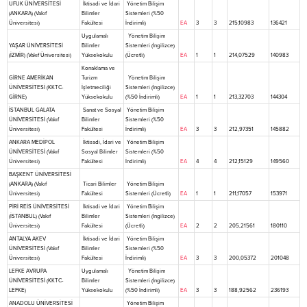
UFUK ÜNİVERSİTESİ
İktisadi ve İdari
Yönetim Bilişim
(ANKARA) (Vakıf
Bilimler
Sistemleri (%50
Üniversitesi)
Fakültesi
İndirimli)
EA
3
3
215,10983
136421
Uygulamalı
Yönetim Bilişim
YAŞAR ÜNİVERSİTESİ
Bilimler
Sistemleri (İngilizce)
(İZMİR) (Vakıf Üniversitesi)
Yüksekokulu
(Ücretli)
EA
1
1
214,07529
140983
Konaklama ve
GİRNE AMERİKAN
Turizm
Yönetim Bilişim
ÜNİVERSİTESİ (KKTC-
İşletmeciliği
Sistemleri (İngilizce)
GİRNE)
Yüksekokulu
(%50 İndirimli)
EA
1
1
213,32703
144304
İSTANBUL GALATA
Sanat ve Sosyal
Yönetim Bilişim
ÜNİVERSİTESİ (Vakıf
Bilimler
Sistemleri (%50
Üniversitesi)
Fakültesi
İndirimli)
EA
3
3
212,97351
145882
ANKARA MEDİPOL
İktisadi, İdari ve
Yönetim Bilişim
ÜNİVERSİTESİ (Vakıf
Sosyal Bilimler
Sistemleri (%50
Üniversitesi)
Fakültesi
İndirimli)
EA
4
4
212,15129
149560
BAŞKENT ÜNİVERSİTESİ
(ANKARA) (Vakıf
Ticari Bilimler
Yönetim Bilişim
Üniversitesi)
Fakültesi
Sistemleri (Ücretli)
EA
1
1
211,17057
153971
PİRİ REİS ÜNİVERSİTESİ
İktisadi ve İdari
Yönetim Bilişim
(İSTANBUL) (Vakıf
Bilimler
Sistemleri (İngilizce)
Üniversitesi)
Fakültesi
(Ücretli)
EA
2
2
205,21561
180110
ANTALYA AKEV
İktisadi ve İdari
Yönetim Bilişim
ÜNİVERSİTESİ (Vakıf
Bilimler
Sistemleri (%50
Üniversitesi)
Fakültesi
İndirimli)
EA
3
3
200,05372
201048
LEFKE AVRUPA
Uygulamalı
Yönetim Bilişim
ÜNİVERSİTESİ (KKTC-
Bilimler
Sistemleri (İngilizce)
LEFKE)
Yüksekokulu
(%50 İndirimli)
EA
3
3
188,92562
236193
ANADOLU ÜNİVERSİTESİ
Yönetim Bilişim