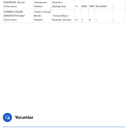
(ESKİŞEHİR) (Devlet
Açıköğretim
Sistemleri
Üniversitesi)
Fakültesi
(Açıköğretim)
EA
4000
3340
166,26534
–
İSTANBUL GALATA
Sanat ve Sosyal
ÜNİVERSİTESİ (Vakıf
Bilimler
Yönetim Bilişim
Üniversitesi)
Fakültesi
Sistemleri (Ücretli)
EA
1
0
—
—
Yorumlar