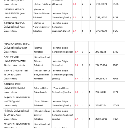
(İSTANBUL) (Devlet
Sistemleri
Üniversitesi)
İşletme Fakültesi
(Almanca)
EA
2
2
288,19819
3586
İSTANBUL MEDİPOL
İşletme ve
ÜNİVERSİTESİ (Vakıf
Yönetim Bilimleri
Yönetim Bilişim
Üniversitesi)
Fakültesi
Sistemleri (Burslu)
EA
1
1
279,19654
6138
İSTANBUL MEDİPOL
İşletme ve
Yönetim Bilişim
ÜNİVERSİTESİ (Vakıf
Yönetim Bilimleri
Sistemleri
Üniversitesi)
Fakültesi
(İngilizce) (Burslu)
EA
1
1
278,10630
6543
ANKARA YILDIRIM BEYAZIT
ÜNİVERSİTESİ (Devlet
İşletme
Yönetim Bilişim
Üniversitesi)
Fakültesi
Sistemleri (İngilizce)
EA
2
2
277,48932
6789
DOKUZ EYLÜL
İktisadi ve İdari
ÜNİVERSİTESİ (İZMİR)
Bilimler
Yönetim Bilişim
(Devlet Üniversitesi)
Fakültesi
Sistemleri
EA
2
2
274,85564
7888
İSTİNYE ÜNİVERSİTESİ
İktisadi, İdari ve
Yönetim Bilişim
(İSTANBUL) (Vakıf
Sosyal Bilimler
Sistemleri (İngilizce)
Üniversitesi)
Fakültesi
(Burslu)
EA
1
1
274,66924
7968
İSTANBUL AYDIN
ÜNİVERSİTESİ (Vakıf
Yabancı Diller
Yönetim Bilişim
Üniversitesi)
Yüksekokulu
Sistemleri (Burslu)
EA
1
1
274,64847
7979
BAŞKENT ÜNİVERSİTESİ
(ANKARA) (Vakıf
Ticari Bilimler
Yönetim Bilişim
Üniversitesi)
Fakültesi
Sistemleri (Burslu)
EA
1
1
269,16264
10745
PİRİ REİS ÜNİVERSİTESİ
İktisadi ve İdari
Yönetim Bilişim
(İSTANBUL) (Vakıf
Bilimler
Sistemleri (İngilizce)
Üniversitesi)
Fakültesi
(Burslu)
EA
1
1
268,58005
11074
BEYKENT ÜNİVERSİTESİ
İktisadi ve İdari