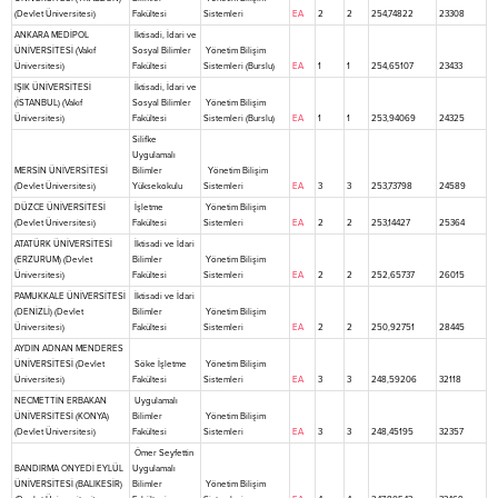
(Devlet Üniversitesi)
Fakültesi
Sistemleri
EA
2
2
254,74822
23308
ANKARA MEDİPOL
İktisadi, İdari ve
ÜNİVERSİTESİ (Vakıf
Sosyal Bilimler
Yönetim Bilişim
Üniversitesi)
Fakültesi
Sistemleri (Burslu)
EA
1
1
254,65107
23433
IŞIK ÜNİVERSİTESİ
İktisadi, İdari ve
(İSTANBUL) (Vakıf
Sosyal Bilimler
Yönetim Bilişim
Üniversitesi)
Fakültesi
Sistemleri (Burslu)
EA
1
1
253,94069
24325
Silifke
Uygulamalı
MERSİN ÜNİVERSİTESİ
Bilimler
Yönetim Bilişim
(Devlet Üniversitesi)
Yüksekokulu
Sistemleri
EA
3
3
253,73798
24589
DÜZCE ÜNİVERSİTESİ
İşletme
Yönetim Bilişim
(Devlet Üniversitesi)
Fakültesi
Sistemleri
EA
2
2
253,14427
25364
ATATÜRK ÜNİVERSİTESİ
İktisadi ve İdari
(ERZURUM) (Devlet
Bilimler
Yönetim Bilişim
Üniversitesi)
Fakültesi
Sistemleri
EA
2
2
252,65737
26015
PAMUKKALE ÜNİVERSİTESİ
İktisadi ve İdari
(DENİZLİ) (Devlet
Bilimler
Yönetim Bilişim
Üniversitesi)
Fakültesi
Sistemleri
EA
2
2
250,92751
28445
AYDIN ADNAN MENDERES
ÜNİVERSİTESİ (Devlet
Söke İşletme
Yönetim Bilişim
Üniversitesi)
Fakültesi
Sistemleri
EA
3
3
248,59206
32118
NECMETTİN ERBAKAN
Uygulamalı
ÜNİVERSİTESİ (KONYA)
Bilimler
Yönetim Bilişim
(Devlet Üniversitesi)
Fakültesi
Sistemleri
EA
3
3
248,45195
32357
Ömer Seyfettin
BANDIRMA ONYEDİ EYLÜL
Uygulamalı
ÜNİVERSİTESİ (BALIKESİR)
Bilimler
Yönetim Bilişim