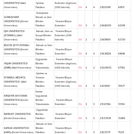
ÜNİVERSİTESİ (Vakıf
İşletme
Sistemleri (İngilizce)
Üniversitesi)
Fakültesi
(%50 İndirimli)
EA
4
4
235,10745
61837
Gümüşhane
GÜMÜŞHANE
İktisadi ve İdari
ÜNİVERSİTESİ (Devlet
Bilimler
Yönetim Bilişim
Üniversitesi)
Fakültesi
Sistemleri
EA
3
3
234,86015
62518
IŞIK ÜNİVERSİTESİ
İktisadi, İdari ve
Yönetim Bilişim
(İSTANBUL) (Vakıf
Sosyal Bilimler
Sistemleri (%50
Üniversitesi)
Fakültesi
İndirimli)
EA
2
2
234,78851
62720
BİLECİK ŞEYH EDEBALİ
İktisadi ve İdari
ÜNİVERSİTESİ (Devlet
Bilimler
Yönetim Bilişim
Üniversitesi)
Fakültesi
Sistemleri
EA
4
4
234,34328
64046
Uygulamalı
Yönetim Bilişim
YAŞAR ÜNİVERSİTESİ
Bilimler
Sistemleri (İngilizce)
(İZMİR) (Vakıf Üniversitesi)
Yüksekokulu
(%50 İndirimli)
EA
2
2
233,09072
67782
İşletme ve
İSTANBUL MEDİPOL
Yönetim
Yönetim Bilişim
ÜNİVERSİTESİ (Vakıf
Bilimleri
Sistemleri (İngilizce)
Üniversitesi)
Fakültesi
(%50 İndirimli)
EA
4
4
232,18161
70577
Kaman
KIRŞEHİR AHİ EVRAN
Uygulamalı
ÜNİVERSİTESİ (Devlet
Bilimler
Yönetim Bilişim
Üniversitesi)
Yüksekokulu
Sistemleri
EA
3
3
231,67166
72194
Uygulamalı
BAYBURT ÜNİVERSİTESİ
Bilimler
Yönetim Bilişim
(Devlet Üniversitesi)
Fakültesi
Sistemleri
EA
3
3
231,57678
72499
İktisadi ve İdari
KAFKAS ÜNİVERSİTESİ
Bilimler
Yönetim Bilişim
(KARS) (Devlet Üniversitesi)
Fakültesi
Sistemleri
EA
3
3
230,75771
75211