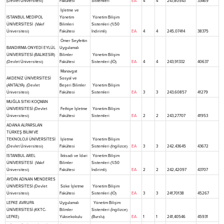
(Devlet Üniversitesi)
Fakültesi
Sistemleri
EA
4
4
247,80543
33469
İşletme ve
İSTANBUL MEDİPOL
Yönetim
Yönetim Bilişim
ÜNİVERSİTESİ (Vakıf
Bilimleri
Sistemleri (%50
Üniversitesi)
Fakültesi
İndirimli)
EA
4
4
245,07414
38375
Ömer Seyfettin
BANDIRMA ONYEDİ EYLÜL
Uygulamalı
ÜNİVERSİTESİ (BALIKESİR)
Bilimler
Yönetim Bilişim
(Devlet Üniversitesi)
Fakültesi
Sistemleri (İÖ)
EA
4
4
243,91332
40637
Manavgat
AKDENİZ ÜNİVERSİTESİ
Sosyal ve
(ANTALYA) (Devlet
Beşeri Bilimler
Yönetim Bilişim
Üniversitesi)
Fakültesi
Sistemleri
EA
3
3
243,60857
41279
MUĞLA SITKI KOÇMAN
ÜNİVERSİTESİ (Devlet
Fethiye İşletme
Yönetim Bilişim
Üniversitesi)
Fakültesi
Sistemleri
EA
2
2
243,27707
41953
ADANA ALPARSLAN
TÜRKEŞ BİLİM VE
TEKNOLOJİ ÜNİVERSİTESİ
İşletme
Yönetim Bilişim
(Devlet Üniversitesi)
Fakültesi
Sistemleri (İngilizce)
EA
3
3
242,43645
43672
İSTANBUL AREL
İktisadi ve İdari
Yönetim Bilişim
ÜNİVERSİTESİ (Vakıf
Bilimler
Sistemleri (%50
Üniversitesi)
Fakültesi
İndirimli)
EA
2
2
242,42097
43707
AYDIN ADNAN MENDERES
ÜNİVERSİTESİ (Devlet
Söke İşletme
Yönetim Bilişim
Üniversitesi)
Fakültesi
Sistemleri (İÖ)
EA
3
3
241,70138
45267
LEFKE AVRUPA
Uygulamalı
Yönetim Bilişim
ÜNİVERSİTESİ (KKTC-
Bilimler
Sistemleri (İngilizce)
LEFKE)
Yüksekokulu
(Burslu)
EA
1
1
241,40546
45931