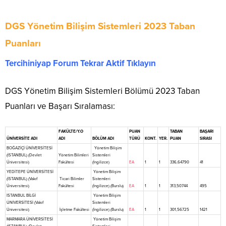
DGS Yönetim Bilişim Sistemleri 2023 Taban
Puanları
Tercihiniyap Forum Tekrar Aktif Tıklayın
DGS Yönetim Bilişim Sistemleri Bölümü 2023 Taban
Puanları ve Başarı Sıralaması:
FAKÜLTE/Y.O
PUAN
TABAN
BAŞARI
ÜNİVERSİTE ADI
ADI
BÖLÜM ADI
TÜRÜ
KONT.
YER.
PUAN
SIRASI
BOĞAZİÇİ ÜNİVERSİTESİ
Yönetim Bilişim
(İSTANBUL) (Devlet
Yönetim Bilimleri
Sistemleri
Üniversitesi)
Fakültesi
(İngilizce)
EA
1
1
336,64790
41
YEDİTEPE ÜNİVERSİTESİ
Yönetim Bilişim
(İSTANBUL) (Vakıf
Ticari Bilimler
Sistemleri
Üniversitesi)
Fakültesi
(İngilizce) (Burslu)
EA
1
1
313,50744
495
İSTANBUL BİLGİ
Yönetim Bilişim
ÜNİVERSİTESİ (Vakıf
Sistemleri
Üniversitesi)
İşletme Fakültesi
(İngilizce) (Burslu)
EA
1
1
301,56725
1421
MARMARA ÜNİVERSİTESİ
Yönetim Bilişim