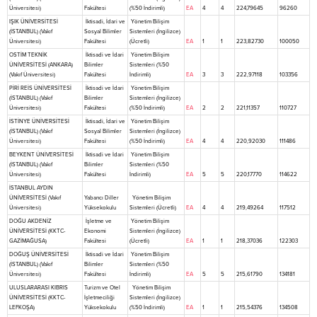
Üniversitesi)
Fakültesi
(%50 İndirimli)
EA
4
4
224,79645
96260
IŞIK ÜNİVERSİTESİ
İktisadi, İdari ve
Yönetim Bilişim
(İSTANBUL) (Vakıf
Sosyal Bilimler
Sistemleri (İngilizce)
Üniversitesi)
Fakültesi
(Ücretli)
EA
1
1
223,82730
100050
OSTİM TEKNİK
İktisadi ve İdari
Yönetim Bilişim
ÜNİVERSİTESİ (ANKARA)
Bilimler
Sistemleri (%50
(Vakıf Üniversitesi)
Fakültesi
İndirimli)
EA
3
3
222,97118
103356
PİRİ REİS ÜNİVERSİTESİ
İktisadi ve İdari
Yönetim Bilişim
(İSTANBUL) (Vakıf
Bilimler
Sistemleri (İngilizce)
Üniversitesi)
Fakültesi
(%50 İndirimli)
EA
2
2
221,11357
110727
İSTİNYE ÜNİVERSİTESİ
İktisadi, İdari ve
Yönetim Bilişim
(İSTANBUL) (Vakıf
Sosyal Bilimler
Sistemleri (İngilizce)
Üniversitesi)
Fakültesi
(%50 İndirimli)
EA
4
4
220,92030
111486
BEYKENT ÜNİVERSİTESİ
İktisadi ve İdari
Yönetim Bilişim
(İSTANBUL) (Vakıf
Bilimler
Sistemleri (%50
Üniversitesi)
Fakültesi
İndirimli)
EA
5
5
220,17770
114622
İSTANBUL AYDIN
ÜNİVERSİTESİ (Vakıf
Yabancı Diller
Yönetim Bilişim
Üniversitesi)
Yüksekokulu
Sistemleri (Ücretli)
EA
4
4
219,49264
117512
DOĞU AKDENİZ
İşletme ve
Yönetim Bilişim
ÜNİVERSİTESİ (KKTC-
Ekonomi
Sistemleri (İngilizce)
GAZİMAĞUSA)
Fakültesi
(Ücretli)
EA
1
1
218,37036
122303
DOĞUŞ ÜNİVERSİTESİ
İktisadi ve İdari
Yönetim Bilişim
(İSTANBUL) (Vakıf
Bilimler
Sistemleri (%50
Üniversitesi)
Fakültesi
İndirimli)
EA
5
5
215,61790
134181
ULUSLARARASI KIBRIS
Turizm ve Otel
Yönetim Bilişim
ÜNİVERSİTESİ (KKTC-
İşletmeciliği
Sistemleri (İngilizce)
LEFKOŞA)
Yüksekokulu
(%50 İndirimli)
EA
1
1
215,54376
134508