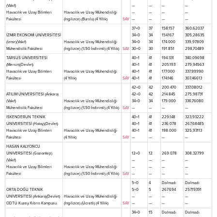
(Vakıf)
—
—
—
—
Havacılık ve Uzay Bilimleri
Havacılık ve Uzay Mühendisliği
—
—
—
—
Fakültesi
(İngilizce) (Burslu) (4 Yıllık)
SAY
—
—
—
—
37+0
37
158.157
360,62037
İZMİR EKONOMİ ÜNİVERSİTESİ
34+0
34
154.167
305,28635
(İzmir)(Vakıf)
Havacılık ve Uzay Mühendisliği
34+0
34
174.000
339,97809
Mühendislik Fakültesi
(İngilizce) (%50 İndirimli) (4 Yıllık)
SAY
30+0
30
191.851
298,70489
TARSUS ÜNİVERSİTESİ
40+1
41
194.331
340,09698
(Mersin)(Devlet)
40+1
41
205.193
279,94563
Havacılık ve Uzay Bilimleri
Havacılık ve Uzay Mühendisliği
40+1
41
177.000
337,99990
Fakültesi
(4 Yıllık)
SAY
40+1
41
174.146
307,46613
42+0
42
200.470
337,08012
ATILIM ÜNİVERSİTESİ (Ankara)
42+0
42
214.845
275,98731
(Vakıf)
Havacılık ve Uzay Mühendisliği
34+0
34
179.000
336,76080
Mühendislik Fakültesi
(İngilizce) (%50 İndirimli) (4 Yıllık)
SAY
—
—
—
—
İSKENDERUN TEKNİK
40+1
41
229.148
323,93222
ÜNİVERSİTESİ (Hatay)(Devlet)
40+1
41
236.078
267,68485
Havacılık ve Uzay Bilimleri
Havacılık ve Uzay Mühendisliği
40+1
41
198.000
325,93113
Fakültesi
(4 Yıllık)
SAY
—
—
—
—
HASAN KALYONCU
ÜNİVERSİTESİ (Gaziantep)
12+0
12
269.078
308,32799
(Vakıf)
—
—
—
—
Havacılık ve Uzay Bilimleri
Havacılık ve Uzay Mühendisliği
—
—
—
—
Fakültesi
(İngilizce) (%50 İndirimli) (4 Yıllık)
SAY
—
—
—
—
5+0
4
Dolmadı
Dolmadı
ORTA DOĞU TEKNİK
5+0
5
267.694
257,19391
ÜNİVERSİTESİ (Ankara)(Devlet)
Havacılık ve Uzay Mühendisliği
—
—
—
—
ODTÜ Kuzey Kıbrıs Kampusu
(İngilizce) (Ücretli) (4 Yıllık)
SAY
—
—
—
—
34+0
15
Dolmadı
Dolmadı