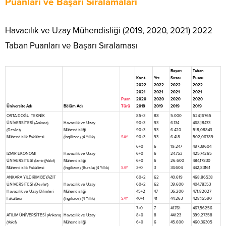
Puanları ve Başarı Sıralamaları
Havacılık ve Uzay Mühendisliği (2019, 2020, 2021) 2022
Taban Puanları ve Başarı Sıralaması
Başarı
Taban
Kont.
Yer.
Sırası
Puanı
2022
2022
2022
2022
2021
2021
2021
2021
Puan
2020
2020
2020
2020
Üniversite Adı
Bölüm Adı
Türü
2019
2019
2019
2019
ORTA DOĞU TEKNİK
85+3
88
5.000
524,16765
ÜNİVERSİTESİ (Ankara)
Havacılık ve Uzay
90+3
93
6.134
468,18473
(Devlet)
Mühendisliği
90+3
93
6.420
518,08843
Mühendislik Fakültesi
(İngilizce) (4 Yıllık)
SAY
90+3
93
6.418
502,06789
6+0
6
19.247
497,39604
İZMİR EKONOMİ
Havacılık ve Uzay
6+0
6
24.753
425,74265
ÜNİVERSİTESİ (İzmir)(Vakıf)
Mühendisliği
6+0
6
26.600
484,17830
Mühendislik Fakültesi
(İngilizce) (Burslu) (4 Yıllık)
SAY
3+0
3
34.604
442,83161
ANKARA YILDIRIM BEYAZIT
60+2
62
40.619
468,86538
ÜNİVERSİTESİ (Devlet)
Havacılık ve Uzay
60+2
62
39.600
404,78353
Havacılık ve Uzay Bilimleri
Mühendisliği
45+2
47
36.200
471,82027
Fakültesi
(İngilizce) (4 Yıllık)
SAY
40+1
41
44.263
428,15590
7+0
7
41.761
467,56256
ATILIM ÜNİVERSİTESİ (Ankara)
Havacılık ve Uzay
8+0
8
44.123
399,27358
(Vakıf)
Mühendisliği
6+0
6
45.600
460,36305