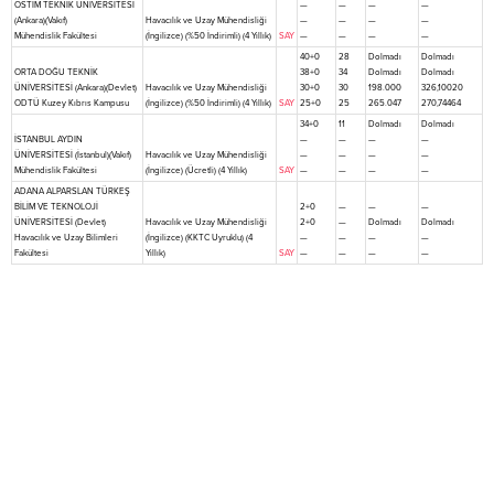
OSTİM TEKNİK ÜNİVERSİTESİ
—
—
—
—
(Ankara)(Vakıf)
Havacılık ve Uzay Mühendisliği
—
—
—
—
Mühendislik Fakültesi
(İngilizce) (%50 İndirimli) (4 Yıllık)
SAY
—
—
—
—
40+0
28
Dolmadı
Dolmadı
ORTA DOĞU TEKNİK
38+0
34
Dolmadı
Dolmadı
ÜNİVERSİTESİ (Ankara)(Devlet)
Havacılık ve Uzay Mühendisliği
30+0
30
198.000
326,10020
ODTÜ Kuzey Kıbrıs Kampusu
(İngilizce) (%50 İndirimli) (4 Yıllık)
SAY
25+0
25
265.047
270,74464
34+0
11
Dolmadı
Dolmadı
İSTANBUL AYDIN
—
—
—
—
ÜNİVERSİTESİ (İstanbul)(Vakıf)
Havacılık ve Uzay Mühendisliği
—
—
—
—
Mühendislik Fakültesi
(İngilizce) (Ücretli) (4 Yıllık)
SAY
—
—
—
—
ADANA ALPARSLAN TÜRKEŞ
BİLİM VE TEKNOLOJİ
2+0
—
—
—
ÜNİVERSİTESİ (Devlet)
Havacılık ve Uzay Mühendisliği
2+0
—
Dolmadı
Dolmadı
Havacılık ve Uzay Bilimleri
(İngilizce) (KKTC Uyruklu) (4
—
—
—
—
Fakültesi
Yıllık)
SAY
—
—
—
—