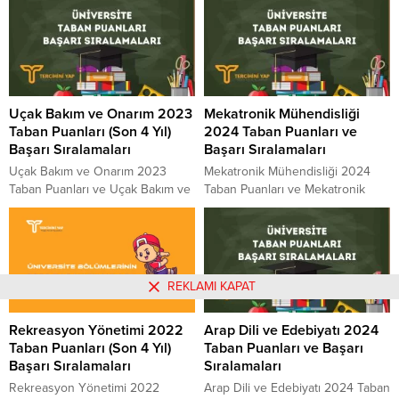
ve Malzeme Bilimi ve
Tekstil ve Moda Tasarımı güncel
Nanoteknoloji Mühendisliği Başarı
taban puanları ve başarı
Sıralamaları 2023 Malzeme Bilimi
sıralamaları açıklandı ve genel
ve Nanoteknoloji Mühendisliği
tablo ortaya çıktı. Tekstil ve Moda
kaç puanla kapattı? Malzeme
Tasarımı sıralaması. 2024 yılında
Bilimi ve Nanoteknoloji
sınava girecek adayların en çok
Uçak Bakım ve Onarım 2023
Mekatronik Mühendisliği
Mühendisliği sıralaması. 2023
merak ettiği konuların başında
Taban Puanları (Son 4 Yıl)
2024 Taban Puanları ve
yılında sınava girecek adayların
gelen Tekstil ve...
Başarı Sıralamaları
Başarı Sıralamaları
en çok merak ettiği konuların
başında gelen Malzeme Bilimi ve
Uçak Bakım ve Onarım 2023
Mekatronik Mühendisliği 2024
Nanoteknoloji Mühendisliği Taban
Taban Puanları ve Uçak Bakım ve
Taban Puanları ve Mekatronik
Puanları...
Onarım Başarı Sıralamaları 2023
Mühendisliği Başarı Sıralamaları
Uçak Bakım ve Onarım kaç
2024 Mekatronik Mühendisliği
puanla kapattı? Uçak Bakım ve
güncel taban puanları ve başarı
Onarım sıralaması. 2023 yılında
sıralamaları açıklandı ve genel
sınava girecek adayların en çok
tablo ortaya çıktı. Mekatronik
REKLAMI KAPAT
merak ettiği konuların başında
Mühendisliği sıralaması. 2024
gelen Uçak Bakım ve Onarım
yılında sınava girecek adayların
Rekreasyon Yönetimi 2022
Arap Dili ve Edebiyatı 2024
Taban Puanları 2023 ve Uçak
en çok merak ettiği konuların
Taban Puanları (Son 4 Yıl)
Taban Puanları ve Başarı
Bakım ve...
başında gelen Mekatronik
Başarı Sıralamaları
Sıralamaları
Mühendisliği Taban Puanları 2024
ve Mekatronik Mühendisliği
Rekreasyon Yönetimi 2022
Arap Dili ve Edebiyatı 2024 Taban