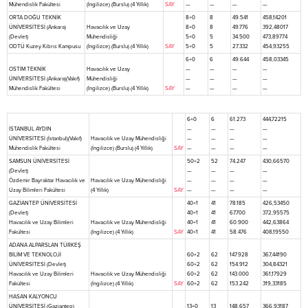
Mühendislik Fakültesi
(İngilizce) (Burslu) (4 Yıllık)
SAY
—
—
—
—
ORTA DOĞU TEKNİK
8+0
8
49.541
458,14201
ÜNİVERSİTESİ (Ankara)
Havacılık ve Uzay
8+0
8
49.776
392,48017
(Devlet)
Mühendisliği
5+0
5
34.500
473,89774
ODTÜ Kuzey Kıbrıs Kampusu
(İngilizce) (Burslu) (4 Yıllık)
SAY
5+0
5
27.332
454,93255
6+0
6
49.644
458,03345
OSTİM TEKNİK
Havacılık ve Uzay
—
—
—
—
ÜNİVERSİTESİ (Ankara)(Vakıf)
Mühendisliği
—
—
—
—
Mühendislik Fakültesi
(İngilizce) (Burslu) (4 Yıllık)
SAY
—
—
—
—
6+0
6
61.273
444,72215
İSTANBUL AYDIN
—
—
—
—
ÜNİVERSİTESİ (İstanbul)(Vakıf)
Havacılık ve Uzay Mühendisliği
—
—
—
—
Mühendislik Fakültesi
(İngilizce) (Burslu) (4 Yıllık)
SAY
—
—
—
—
SAMSUN ÜNİVERSİTESİ
50+2
52
74.247
430,66570
(Devlet)
—
—
—
—
Özdemir Bayraktar Havacılık ve
Havacılık ve Uzay Mühendisliği
—
—
—
—
Uzay Bilimleri Fakültesi
(4 Yıllık)
SAY
—
—
—
—
GAZİANTEP ÜNİVERSİTESİ
40+1
41
78.185
426,53450
(Devlet)
40+1
41
67.700
372,95575
Havacılık ve Uzay Bilimleri
Havacılık ve Uzay Mühendisliği
40+1
41
60.900
442,63864
Fakültesi
(İngilizce) (4 Yıllık)
SAY
40+1
41
58.476
408,19550
ADANA ALPARSLAN TÜRKEŞ
BİLİM VE TEKNOLOJİ
60+2
62
147.928
367,44190
ÜNİVERSİTESİ (Devlet)
60+2
62
154.912
304,84321
Havacılık ve Uzay Bilimleri
Havacılık ve Uzay Mühendisliği
60+2
62
143.000
361,17929
Fakültesi
(İngilizce) (4 Yıllık)
SAY
60+2
62
153.242
319,33185
HASAN KALYONCU
ÜNİVERSİTESİ (Gaziantep)
13+0
13
148.657
366,93187