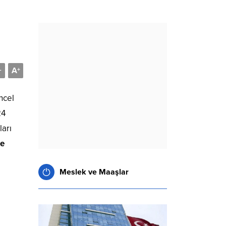
A
-
+
ncel
24
ları
te
Meslek ve Maaşlar