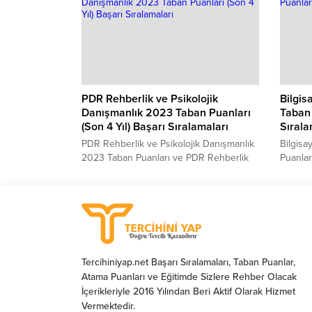
sıralaması. 2024 yılında sınava girecek
Eğitimi
adayların en çok merak ettiği konuların
2022 yı
başında gelen Jeoloji Mühendisliği Taban
çok mer
Puanları 2024 ve Jeoloji Mühendisliği
Beden E
Başarı Sıralamaları...
Taban P
PDR Rehberlik ve Psikolojik
Bilgis
Danışmanlık 2023 Taban Puanları
Taban 
(Son 4 Yıl) Başarı Sıralamaları
Sırala
PDR Rehberlik ve Psikolojik Danışmanlık
Bilgisa
2023 Taban Puanları ve PDR Rehberlik
Puanlar
ve Psikolojik Danışmanlık Başarı
Sıralam
Sıralamaları 2023 PDR Rehberlik ve
kaç pua
Psikolojik Danışmanlık kaç puanla kapattı?
Mühendi
PDR Rehberlik ve Psikolojik Danışmanlık
sınava 
sıralaması. 2023 yılında sınava girecek
ettiği 
adayların en çok merak ettiği konuların
Mühendi
başında gelen PDR Rehberlik ve
Bilgisa
Tercihiniyap.net Başarı Sıralamaları, Taban Puanlar,
Psikolojik Danışmanlık Taban Puanları...
Sıralam
Atama Puanları ve Eğitimde Sizlere Rehber Olacak
aşağıda
İçerikleriyle 2016 Yılından Beri Aktif Olarak Hizmet
Sizler iç
Vermektedir.