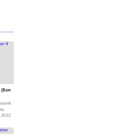
 (Son
otonik
kaç
. 2022
n çok
len
otonik