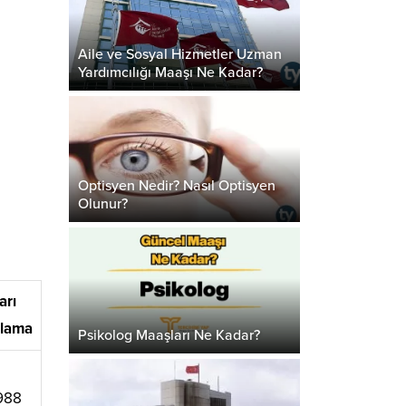
Aile ve Sosyal Hizmetler Uzman
Yardımcılığı Maaşı Ne Kadar?
Optisyen Nedir? Nasıl Optisyen
Olunur?
arı
alama
Psikolog Maaşları Ne Kadar?
988