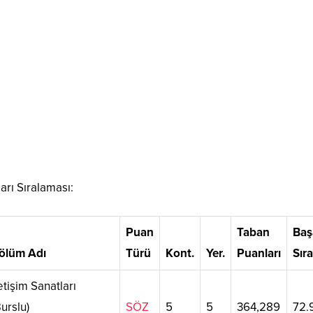
arı Sıralaması:
Puan
Taban
Baş
ölüm Adı
Türü
Kont.
Yer.
Puanları
Sır
letişim Sanatları
Burslu)
SÖZ
5
5
364,289
72.