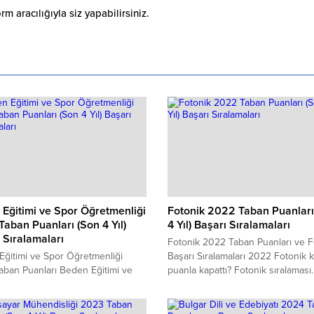
 aracılığıyla siz yapabilirsiniz.
Eğitimi ve Spor Öğretmenliği
Fotonik 2022 Taban Puanları
aban Puanları (Son 4 Yıl)
4 Yıl) Başarı Sıralamaları
 Sıralamaları
Fotonik 2022 Taban Puanları ve F
ğitimi ve Spor Öğretmenliği
Başarı Sıralamaları 2022 Fotonik 
ban Puanları Beden Eğitimi ve
puanla kapattı? Fotonik sıralaması
retmenliği Başarı Sıralamaları
yılında sınava girecek adayların e
eden Eğitimi ve Spor
merak ettiği konuların başında ge
nliği kaç puanla kapattı? Beden
Fotonik Taban Puanları 2022 ve F