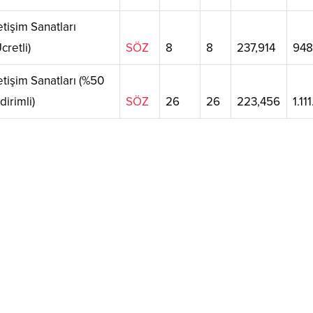
letişim Sanatları
cretli)
SÖZ
8
8
237,914
948
letişim Sanatları (%50
dirimli)
SÖZ
26
26
223,456
1.11