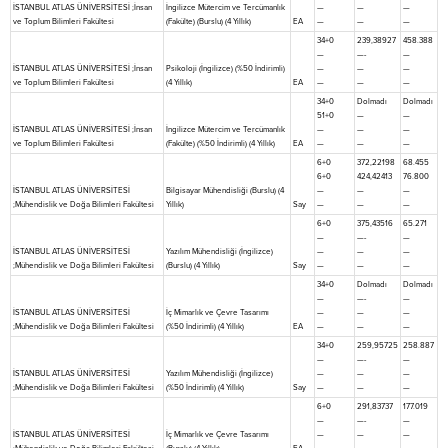
İSTANBUL ATLAS ÜNİVERSİTESİ ;İnsan
İngilizce Mütercim ve Tercümanlık
—
—
—
ve Toplum Bilimleri Fakültesi
(Fakülte) (Burslu) (4 Yıllık)
EA
—
—
—
34+0
239,38927
458.388
—
—-
—
İSTANBUL ATLAS ÜNİVERSİTESİ ;İnsan
Psikoloji (İngilizce) (%50 İndirimli)
—
—
—
ve Toplum Bilimleri Fakültesi
(4 Yıllık)
EA
—
—
—
34+0
Dolmadı
Dolmadı
51+0
—
—
İSTANBUL ATLAS ÜNİVERSİTESİ ;İnsan
İngilizce Mütercim ve Tercümanlık
—
—
—
ve Toplum Bilimleri Fakültesi
(Fakülte) (%50 İndirimli) (4 Yıllık)
EA
—
—
—
6+0
372,22198
68.455
6+0
424,42413
76.800
İSTANBUL ATLAS ÜNİVERSİTESİ
Bilgisayar Mühendisliği (Burslu) (4
—
—
—
;Mühendislik ve Doğa Bilimleri Fakültesi
Yıllık)
Say
—
—
—
6+0
375,43516
65.271
—
—-
—
İSTANBUL ATLAS ÜNİVERSİTESİ
Yazılım Mühendisliği (İngilizce)
—
—
—
;Mühendislik ve Doğa Bilimleri Fakültesi
(Burslu) (4 Yıllık)
Say
—
—
—
34+0
Dolmadı
Dolmadı
—
—-
—
İSTANBUL ATLAS ÜNİVERSİTESİ
İç Mimarlık ve Çevre Tasarımı
—
—
—
;Mühendislik ve Doğa Bilimleri Fakültesi
(%50 İndirimli) (4 Yıllık)
EA
—
—
—
34+0
259,95725
258.887
—
—-
—
İSTANBUL ATLAS ÜNİVERSİTESİ
Yazılım Mühendisliği (İngilizce)
—
—
—
;Mühendislik ve Doğa Bilimleri Fakültesi
(%50 İndirimli) (4 Yıllık)
Say
—
—
—
6+0
291,83737
177.019
—
—-
—
İSTANBUL ATLAS ÜNİVERSİTESİ
İç Mimarlık ve Çevre Tasarımı
—
—
—