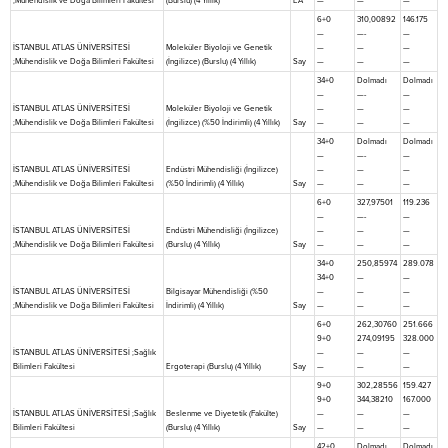
;Mühendislik ve Doğa Bilimleri Fakültesi
(Burslu) (4 Yıllık)
EA
—
—
—
6+0
310,00892
146.175
—
—-
—
İSTANBUL ATLAS ÜNİVERSİTESİ
Moleküler Biyoloji ve Genetik
—
—
—
;Mühendislik ve Doğa Bilimleri Fakültesi
(İngilizce) (Burslu) (4 Yıllık)
Say
—
—
—
34+0
Dolmadı
Dolmadı
—
—-
—
İSTANBUL ATLAS ÜNİVERSİTESİ
Moleküler Biyoloji ve Genetik
—
—
—
;Mühendislik ve Doğa Bilimleri Fakültesi
(İngilizce) (%50 İndirimli) (4 Yıllık)
Say
—
—
—
34+0
Dolmadı
Dolmadı
—
—-
—
İSTANBUL ATLAS ÜNİVERSİTESİ
Endüstri Mühendisliği (İngilizce)
—
—
—
;Mühendislik ve Doğa Bilimleri Fakültesi
(%50 İndirimli) (4 Yıllık)
Say
—
—
—
6+0
327,97501
119.236
—
—-
—
İSTANBUL ATLAS ÜNİVERSİTESİ
Endüstri Mühendisliği (İngilizce)
—
—
—
;Mühendislik ve Doğa Bilimleri Fakültesi
(Burslu) (4 Yıllık)
Say
—
—
—
34+0
250,85974
289.078
34+0
—
—
İSTANBUL ATLAS ÜNİVERSİTESİ
Bilgisayar Mühendisliği (%50
—
—
—
;Mühendislik ve Doğa Bilimleri Fakültesi
İndirimli) (4 Yıllık)
Say
—
—
—
6+0
262,30760
251.666
9+0
274,09195
328.000
İSTANBUL ATLAS ÜNİVERSİTESİ ;Sağlık
—
—
—
Bilimleri Fakültesi
Ergoterapi (Burslu) (4 Yıllık)
Say
—
—
—
9+0
302,28556
159.427
9+0
344,38210
167.000
İSTANBUL ATLAS ÜNİVERSİTESİ ;Sağlık
Beslenme ve Diyetetik (Fakülte)
—
—
—
Bilimleri Fakültesi
(Burslu) (4 Yıllık)
Say
—
—
—
42+0
Dolmadı
Dolmadı