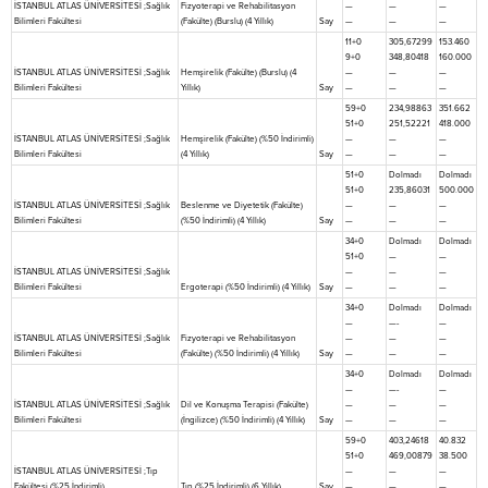
İSTANBUL ATLAS ÜNİVERSİTESİ ;Sağlık
Fizyoterapi ve Rehabilitasyon
—
—
—
Bilimleri Fakültesi
(Fakülte) (Burslu) (4 Yıllık)
Say
—
—
—
11+0
305,67299
153.460
9+0
348,80418
160.000
İSTANBUL ATLAS ÜNİVERSİTESİ ;Sağlık
Hemşirelik (Fakülte) (Burslu) (4
—
—
—
Bilimleri Fakültesi
Yıllık)
Say
—
—
—
59+0
234,98863
351.662
51+0
251,52221
418.000
İSTANBUL ATLAS ÜNİVERSİTESİ ;Sağlık
Hemşirelik (Fakülte) (%50 İndirimli)
—
—
—
Bilimleri Fakültesi
(4 Yıllık)
Say
—
—
—
51+0
Dolmadı
Dolmadı
51+0
235,86031
500.000
İSTANBUL ATLAS ÜNİVERSİTESİ ;Sağlık
Beslenme ve Diyetetik (Fakülte)
—
—
—
Bilimleri Fakültesi
(%50 İndirimli) (4 Yıllık)
Say
—
—
—
34+0
Dolmadı
Dolmadı
51+0
—
—
İSTANBUL ATLAS ÜNİVERSİTESİ ;Sağlık
—
—
—
Bilimleri Fakültesi
Ergoterapi (%50 İndirimli) (4 Yıllık)
Say
—
—
—
34+0
Dolmadı
Dolmadı
—
—-
—
İSTANBUL ATLAS ÜNİVERSİTESİ ;Sağlık
Fizyoterapi ve Rehabilitasyon
—
—
—
Bilimleri Fakültesi
(Fakülte) (%50 İndirimli) (4 Yıllık)
Say
—
—
—
34+0
Dolmadı
Dolmadı
—
—-
—
İSTANBUL ATLAS ÜNİVERSİTESİ ;Sağlık
Dil ve Konuşma Terapisi (Fakülte)
—
—
—
Bilimleri Fakültesi
(İngilizce) (%50 İndirimli) (4 Yıllık)
Say
—
—
—
59+0
403,24618
40.832
51+0
469,00879
38.500
İSTANBUL ATLAS ÜNİVERSİTESİ ;Tıp
—
—
—
Fakültesi (%25 İndirimli)
Tıp (%25 İndirimli) (6 Yıllık)
Say
—
—
—