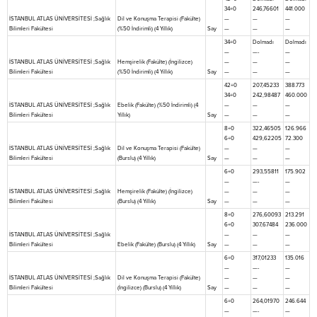
34+0
246,76601
441.000
İSTANBUL ATLAS ÜNİVERSİTESİ ;Sağlık
Dil ve Konuşma Terapisi (Fakülte)
—
—
—
Bilimleri Fakültesi
(%50 İndirimli) (4 Yıllık)
Say
—
—
—
34+0
Dolmadı
Dolmadı
—
—-
—
İSTANBUL ATLAS ÜNİVERSİTESİ ;Sağlık
Hemşirelik (Fakülte) (İngilizce)
—
—
—
Bilimleri Fakültesi
(%50 İndirimli) (4 Yıllık)
Say
—
—
—
42+0
207,45233
388.773
34+0
242,98487
460.000
İSTANBUL ATLAS ÜNİVERSİTESİ ;Sağlık
Ebelik (Fakülte) (%50 İndirimli) (4
—
—
—
Bilimleri Fakültesi
Yıllık)
Say
—
—
—
8+0
322,46505
126.966
6+0
429,62205
72.300
İSTANBUL ATLAS ÜNİVERSİTESİ ;Sağlık
Dil ve Konuşma Terapisi (Fakülte)
—
—
—
Bilimleri Fakültesi
(Burslu) (4 Yıllık)
Say
—
—
—
6+0
293,55811
175.902
—
—-
—
İSTANBUL ATLAS ÜNİVERSİTESİ ;Sağlık
Hemşirelik (Fakülte) (İngilizce)
—
—
—
Bilimleri Fakültesi
(Burslu) (4 Yıllık)
Say
—
—
—
8+0
276,60093
213.291
6+0
307,67484
236.000
İSTANBUL ATLAS ÜNİVERSİTESİ ;Sağlık
—
—
—
Bilimleri Fakültesi
Ebelik (Fakülte) (Burslu) (4 Yıllık)
Say
—
—
—
6+0
317,01233
135.016
—
—-
—
İSTANBUL ATLAS ÜNİVERSİTESİ ;Sağlık
Dil ve Konuşma Terapisi (Fakülte)
—
—
—
Bilimleri Fakültesi
(İngilizce) (Burslu) (4 Yıllık)
Say
—
—
—
6+0
264,01970
246.644
—
—-
—