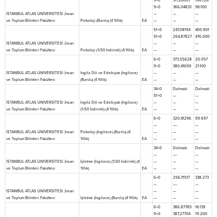
9+0
317,26007
106.726
9+0
366,04833
96.100
İSTANBUL ATLAS ÜNİVERSİTESİ ;İnsan
—
—
—
ve Toplum Bilimleri Fakültesi
Psikoloji (Burslu) (4 Yıllık)
EA
—
—
—
51+0
247,08194
400.901
51+0
264,87827
476.000
İSTANBUL ATLAS ÜNİVERSİTESİ ;İnsan
—
—
—
ve Toplum Bilimleri Fakültesi
Psikoloji (%50 İndirimli) (4 Yıllık)
EA
—
—
—
6+0
373,55628
20.057
9+0
380,41699
21.100
İSTANBUL ATLAS ÜNİVERSİTESİ ;İnsan
İngiliz Dili ve Edebiyatı (İngilizce)
—
—
—
ve Toplum Bilimleri Fakültesi
(Burslu) (4 Yıllık)
EA
—
—
—
34+0
Dolmadı
Dolmadı
51+0
—
—
İSTANBUL ATLAS ÜNİVERSİTESİ ;İnsan
İngiliz Dili ve Edebiyatı (İngilizce)
—
—
—
ve Toplum Bilimleri Fakültesi
(%50 İndirimli) (4 Yıllık)
EA
—
—
—
6+0
320,41296
99.697
—
—-
—
İSTANBUL ATLAS ÜNİVERSİTESİ ;İnsan
Psikoloji (İngilizce) (Burslu) (4
—
—
—
ve Toplum Bilimleri Fakültesi
Yıllık)
EA
—
—
—
34+0
Dolmadı
Dolmadı
—
—-
—
İSTANBUL ATLAS ÜNİVERSİTESİ ;İnsan
İşletme (İngilizce) (%50 İndirimli) (4
—
—
—
ve Toplum Bilimleri Fakültesi
Yıllık)
EA
—
—
—
6+0
256,71517
338.273
—
—-
—
İSTANBUL ATLAS ÜNİVERSİTESİ ;İnsan
—
—
—
ve Toplum Bilimleri Fakültesi
İşletme (İngilizce) (Burslu) (4 Yıllık)
EA
—
—
—
6+0
386,87785
16.139
9+0
387,27704
19.200