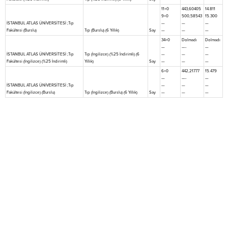
11+0
443,60405
14.811
9+0
500,58543
15.300
İSTANBUL ATLAS ÜNİVERSİTESİ ;Tıp
—
—
—
Fakültesi (Burslu)
Tıp (Burslu) (6 Yıllık)
Say
—
—
—
34+0
Dolmadı
Dolmadı
—
—-
—
İSTANBUL ATLAS ÜNİVERSİTESİ ;Tıp
Tıp (İngilizce) (%25 İndirimli) (6
—
—
—
Fakültesi (İngilizce) (%25 İndirimli)
Yıllık)
Say
—
—
—
6+0
442,21777
15.479
—
—-
—
İSTANBUL ATLAS ÜNİVERSİTESİ ;Tıp
—
—
—
Fakültesi (İngilizce) (Burslu)
Tıp (İngilizce) (Burslu) (6 Yıllık)
Say
—
—
—