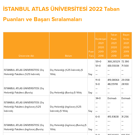
İSTANBUL ATLAS ÜNİVERSİTESİ 2022 Taban
Puanları ve Başarı Sıralamaları
Taban
Başarı
Kontenjan
Puanı
Sırası
2021
2021
2021
2020
2020
2020
Puan
2019
2019
2019
Üniversite Adı
Bölüm
Türü
2018
2018
2018
59+0
368,26529
72.390
51+0
430,55034
71.500
İSTANBUL ATLAS ÜNİVERSİTESİ ;Diş
Diş Hekimliği (%25 İndirimli) (5
—
—
—
Hekimliği Fakültesi (%25 İndirimli)
Yıllık)
Say
—
—
—
11+0
419,08064
29.058
9+0
482,15118
28.100
İSTANBUL ATLAS ÜNİVERSİTESİ ;Diş
—
—
—
Hekimliği Fakültesi (Burslu)
Diş Hekimliği (Burslu) (5 Yıllık)
Say
—
—
—
34+0
Dolmadı
Dolmadı
İSTANBUL ATLAS ÜNİVERSİTESİ ;Diş
—
—-
—
Hekimliği Fakültesi (İngilizce) (%25
Diş Hekimliği (İngilizce) (%25
—
—
—
İndirimli)
İndirimli) (5 Yıllık)
Say
—
—
—
6+0
415,93630
31.256
—
—-
—
İSTANBUL ATLAS ÜNİVERSİTESİ ;Diş
Diş Hekimliği (İngilizce) (Burslu) (5
—
—
—
Hekimliği Fakültesi (İngilizce) (Burslu)
Yıllık)
Say
—
—
—