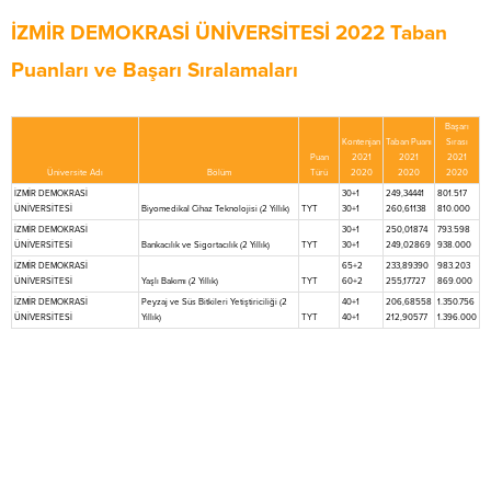
İZMİR DEMOKRASİ ÜNİVERSİTESİ 2022 Taban
Puanları ve Başarı Sıralamaları
Başarı
Kontenjan
Taban Puanı
Sırası
Puan
2021
2021
2021
Üniversite Adı
Bölüm
Türü
2020
2020
2020
İZMİR DEMOKRASİ
30+1
249,34441
801.517
ÜNİVERSİTESİ
Biyomedikal Cihaz Teknolojisi (2 Yıllık)
TYT
30+1
260,61138
810.000
İZMİR DEMOKRASİ
30+1
250,01874
793.598
ÜNİVERSİTESİ
Bankacılık ve Sigortacılık (2 Yıllık)
TYT
30+1
249,02869
938.000
İZMİR DEMOKRASİ
65+2
233,89390
983.203
ÜNİVERSİTESİ
Yaşlı Bakımı (2 Yıllık)
TYT
60+2
255,17727
869.000
İZMİR DEMOKRASİ
Peyzaj ve Süs Bitkileri Yetiştiriciliği (2
40+1
206,68558
1.350.756
ÜNİVERSİTESİ
Yıllık)
TYT
40+1
212,90577
1.396.000