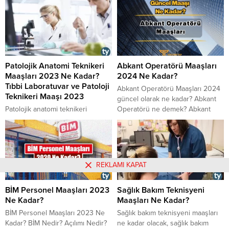
MediaMarkt Personel Maaşları
(VHKİ) mesleğidir. KPSSden
2023 Ne Kadar? MediaMarkt İş
yüksek puan alanların başvuru
İlanları, Personel Alımı ve İş
yapabildiği bu meslekle ilgili pek
Başvurusu
çok soruya cevap aranmaktadır.
Peki VHKİ nedir? VHKİ maaşları
2023 ne kadar? VHKİ maaşı 2023
Patolojik Anatomi Teknikeri
Abkant Operatörü Maaşları
ne kadar? İşte VHKİ maaşları...
Maaşları 2023 Ne Kadar?
2024 Ne Kadar?
Tıbbi Laboratuvar ve Patoloji
Abkant Operatörü Maaşları 2024
Teknikeri Maaşı 2023
güncel olarak ne kadar? Abkant
Patolojik anatomi teknikeri
Operatörü ne demek? Abkant
maaşları 2023 ne kadar oldu, tıbbi
Operatörü Ne iş yapar? Abkant
laboratuvar ve patoloji teknikeri
Personeli ne iş yapar ve Abkant
maaşı 2023 te özel sektörde ne
personeli güncel maaşları ne
kadar, patolojik anatomi teknikeri
kadar? Abkant Operatörleri
görevleri nelerdir, patolojik
üzerine detaylı bir hazırlık
REKLAMI KAPAT
anatomi teknikeri çalışma şartları
yaptığımız bu yazımızda Abkant
ve çalışma saatleri nasıldır, kimler
Operatörü’ne dair tüm sorulara
BİM Personel Maaşları 2023
Sağlık Bakım Teknisyeni
hangi yöntemler ile tıbbi
cevaplar vereceğiz. Abkant
Ne Kadar?
Maaşları Ne Kadar?
laboratuvar ve patoloji teknikeri
Operatörü Ne Demek? Abkant...
olabilirler gibi soruların
BİM Personel Maaşları 2023 Ne
​​​​​​​Sağlık bakım teknisyeni maaşları
cevaplarına buradan
Kadar? BİM Nedir? Açılımı Nedir?
ne kadar olacak, sağlık bakım