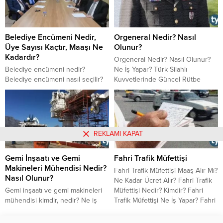
Belediye Encümeni Nedir,
Orgeneral Nedir? Nasıl
Üye Sayısı Kaçtır, Maaşı Ne
Olunur?
Kadardır?
Orgeneral Nedir? Nasıl Olunur?
Belediye encümeni nedir?
Ne İş Yapar? Türk Silahlı
Belediye encümeni nasıl seçilir?
Kuvvetlerinde Güncel Rütbe
Belediye encümeni üye sayısı
Sıralaması Nelerdir? Orgeneral
kaçtır? Belediye encümeni
Olmak İçin Kaç Yıl Geçmesi
başkanı kimdir? Belediye
Gerekir? Orgeneral Maaşları Ne
encümeni görev ve yetkileri
Kadar?
nelerdir? Belediye encümeni
REKLAMI KAPAT
maaşı ne kadardır? 31 Mart 2019
yerel seçimler öncesinde yazımızı
Gemi İnşaatı ve Gemi
Fahri Trafik Müfettişi
okumanızı tavsiye ediyoruz.
Makineleri Mühendisi Nedir?
Fahri Trafik Müfettişi Maaş Alır Mı?
Nasıl Olunur?
Ne Kadar Ücret Alır? Fahri Trafik
​​​​​​​Gemi inşaatı ve gemi makineleri
Müfettişi Nedir? Kimdir? Fahri
mühendisi kimdir, nedir? Ne iş
Trafik Müfettişi Ne İş Yapar? Fahri
yapar? Görevleri nelerdir? Nasıl
Trafik Müfettişi Nasıl Olunur?
olunur? Çalışma şartları zor