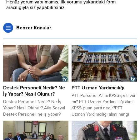
Henüz yorum yapılmamış. İlk yorumu yukarıdaki form
aracılığıyla siz yapabilirsiniz.
Benzer Konular
Destek Personeli Nedir? Ne
PTT Uzman Yardımcılığı
İş Yapar? Nasıl Olunur?
PTT Personel Alımı KPSS şartı var
Destek Personeli Nedir? Ne İş
mı? PTT Uzman Yardımcılığı alımı
Yapar? Nasıl Olunur? Aile Sosyal
KPSS puan şartı nedir?PTT
Destek Personeli ne iş yapar?
Uzman Yardımcılığı alımı hangi
Nasıl olunur? Destek personeli
KPSS puan türü ile yapılacak?
olma şartları nelerdir? Destek
Detayları haberimizde
personellerinin yaptığı görevler
bulabilirsiniz.
nelerdir?