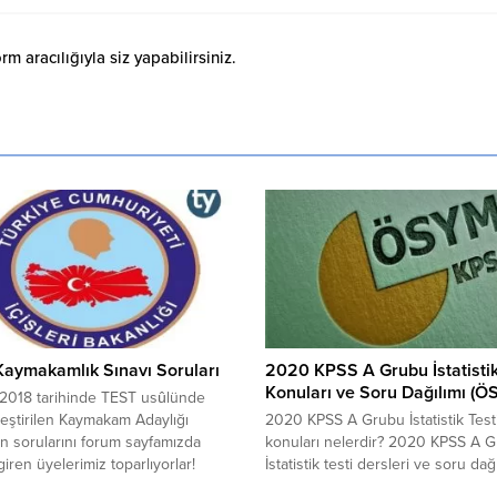
 aracılığıyla siz yapabilirsiniz.
aymakamlık Sınavı Soruları
2020 KPSS A Grubu İstatisti
Konuları ve Soru Dağılımı (Ö
 2018 tarihinde TEST usûlünde
eştirilen Kaymakam Adaylığı
2020 KPSS A Grubu İstatistik Test
ın sorularını forum sayfamızda
konuları nelerdir? 2020 KPSS A 
giren üyelerimiz toparlıyorlar!
İstatistik testi dersleri ve soru dağı
n sorular ise şu şekilde;
nasıldır? Hangi puan türleri İstatist