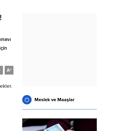
!
ınavı
için
A
-
+
ekler.
Meslek ve Maaşlar