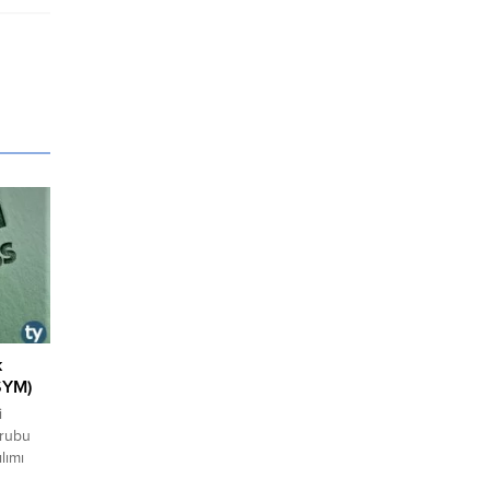
k
SYM)
i
Grubu
lımı
ik için