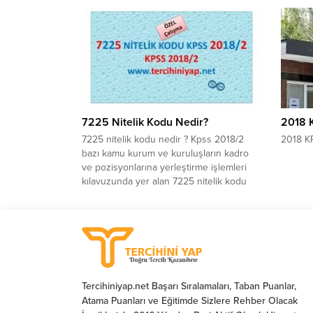
aktardıkları bilgilerden derlenen sorular
ve yanıtları çalışmamızda bulabilirsiniz.
7225 Nitelik Kodu Nedir?
2018 
7225 nitelik kodu nedir ? Kpss 2018/2
2018 K
bazı kamu kurum ve kuruluşların kadro
ve pozisyonlarına yerleştirme işlemleri
kılavuzunda yer alan 7225 nitelik kodu
ne anlama gelmektedir? 7225 nitelik
koduna uygun olmak ne demektir? Bu
soruların cevabını yazımız içerisinde
bulabilirsiniz.
Tercihiniyap.net Başarı Sıralamaları, Taban Puanlar,
Atama Puanları ve Eğitimde Sizlere Rehber Olacak