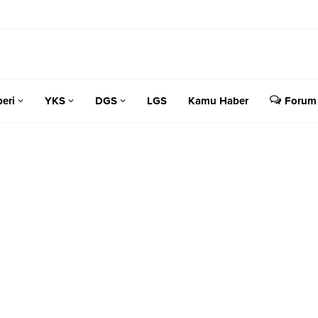
eri
YKS
DGS
LGS
Kamu Haber
Forum