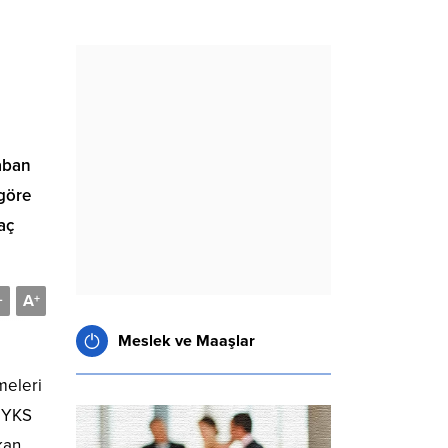
taban
 göre
aç
A
-
+
Meslek ve Maaşlar
meleri
9 YKS
kan