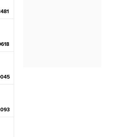
3481
9618
9045
2093