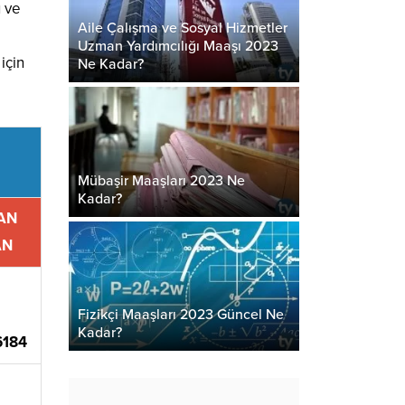
ü ve
Aile Çalışma ve Sosyal Hizmetler
Uzman Yardımcılığı Maaşı 2023
için
Ne Kadar?
Mübaşir Maaşları 2023 Ne
Kadar?
AN
AN
Fizikçi Maaşları 2023 Güncel Ne
Kadar?
6184