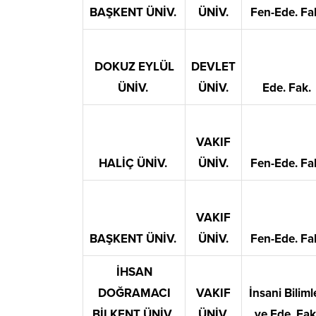
BAŞKENT ÜNİV.
ÜNİV.
Fen-Ede. Fa
DOKUZ EYLÜL
DEVLET
ÜNİV.
ÜNİV.
Ede. Fak.
VAKIF
HALİÇ ÜNİV.
ÜNİV.
Fen-Ede. Fa
VAKIF
BAŞKENT ÜNİV.
ÜNİV.
Fen-Ede. Fa
İHSAN
DOĞRAMACI
VAKIF
İnsani Biliml
BİLKENT ÜNİV.
ÜNİV.
ve Ede. Fak