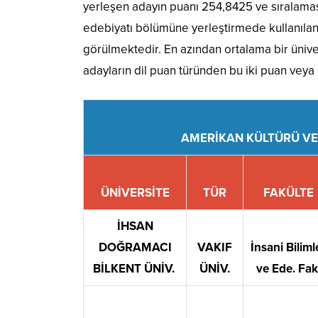
yerleşen adayın puanı 254,8425 ve sıralamas
edebiyatı bölümüne yerleştirmede kullanılan
görülmektedir. En azından ortalama bir üniv
adayların dil puan türünden bu iki puan veya 
AMERİKAN KÜLTÜRÜ VE
ÜNİVERSİTE
TÜR
FAKÜLTE
İHSAN
DOĞRAMACI
VAKIF
İnsani Biliml
BİLKENT ÜNİV.
ÜNİV.
ve Ede. Fak