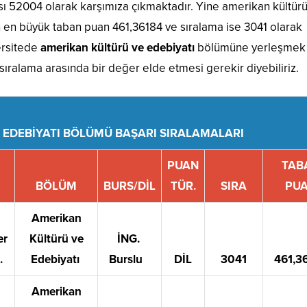
ı 52004 olarak karşımıza çıkmaktadır. Yine amerikan kültür
 en büyük taban puan 461,36184 ve sıralama ise 3041 olarak
ersitede
amerikan kültürü ve edebiyatı
bölümüne yerleşmek 
sıralama arasında bir değer elde etmesi gerekir diyebiliriz.
 EDEBİYATI BÖLÜMÜ BAŞARI SIRALAMALARI
PUAN
TAB
BÖLÜM
BURS/DİL
TÜR.
SIRA
PU
Amerikan
er
Kültürü ve
İNG.
.
Edebiyatı
Burslu
DİL
3041
461,3
Amerikan