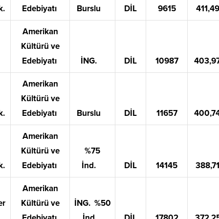
k.
Edebiyatı
Burslu
DİL
9615
411,4
Amerikan
Kültürü ve
Edebiyatı
İNG.
DİL
10987
403,9
Amerikan
Kültürü ve
k.
Edebiyatı
Burslu
DİL
11657
400,7
Amerikan
Kültürü ve
%75
k.
Edebiyatı
İnd.
DİL
14145
388,7
Amerikan
er
Kültürü ve
İNG. %50
.
Edebiyatı
İnd.
DİL
17802
372,2