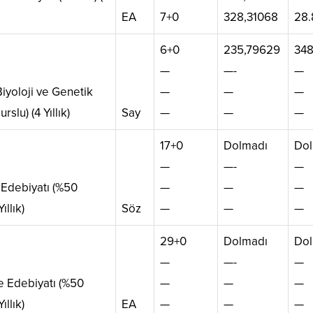
EA
7+0
328,31068
28.
6+0
235,79629
348
—
—-
—
iyoloji ve Genetik
—
—
—
urslu) (4 Yıllık)
Say
—
—
—
17+0
Dolmadı
Dol
—
—-
—
e Edebiyatı (%50
—
—
—
Yıllık)
Söz
—
—
—
29+0
Dolmadı
Dol
—
—-
—
 ve Edebiyatı (%50
—
—
—
Yıllık)
EA
—
—
—