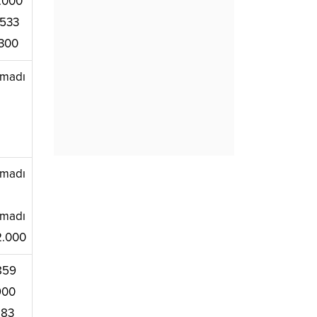
.000
.533
300
madı
madı
madı
2.000
859
900
183