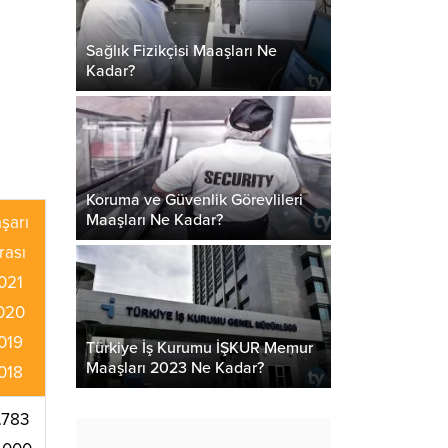
Sağlık Fizikçisi Maaşları Ne
Kadar?
Koruma ve Güvenlik Görevlileri
Maaşları Ne Kadar?
şarı
rası
021
020
019
Türkiye İş Kurumu İŞKUR Memur
Maaşları 2023 Ne Kadar?
018
.783