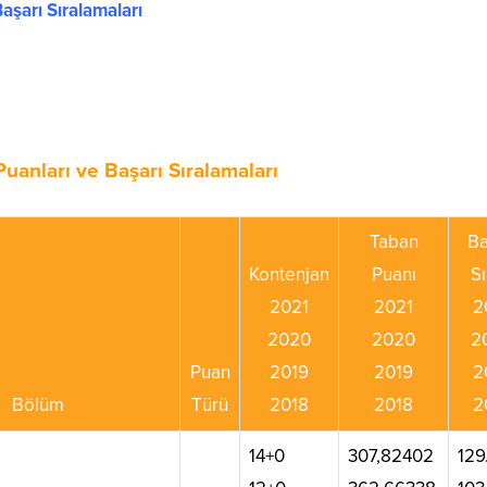
aşarı Sıralamaları
nları ve Başarı Sıralamaları
Taban
Ba
Kontenjan
Puanı
Sı
2021
2021
2
2020
2020
2
Puan
2019
2019
2
Bölüm
Türü
2018
2018
2
14+0
307,82402
129