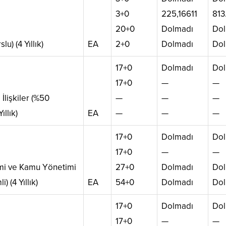
3+0
225,16611
813
20+0
Dolmadı
Dol
lu) (4 Yıllık)
EA
2+0
Dolmadı
Dol
17+0
Dolmadı
Dol
17+0
—
—
 İlişkiler (%50
—
—
—
Yıllık)
EA
—
—
—
17+0
Dolmadı
Dol
17+0
—
—
imi ve Kamu Yönetimi
27+0
Dolmadı
Dol
i) (4 Yıllık)
EA
54+0
Dolmadı
Dol
17+0
Dolmadı
Dol
17+0
—
—