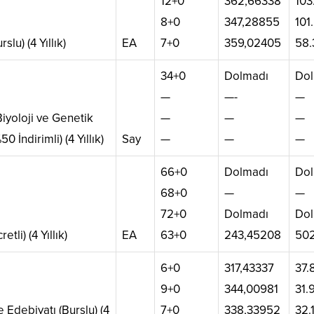
12+0
362,66338
103
8+0
347,28855
101
rslu) (4 Yıllık)
EA
7+0
359,02405
58.
34+0
Dolmadı
Dol
—
—-
—
iyoloji ve Genetik
—
—
—
50 İndirimli) (4 Yıllık)
Say
—
—
—
66+0
Dolmadı
Dol
68+0
—
—
72+0
Dolmadı
Dol
etli) (4 Yıllık)
EA
63+0
243,45208
50
6+0
317,43337
37.
9+0
344,00981
31.
ve Edebiyatı (Burslu) (4
7+0
338,33952
32.