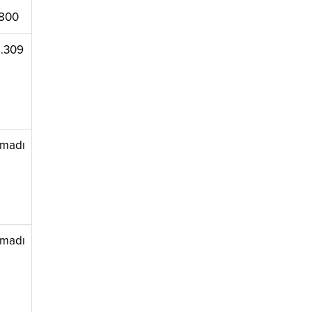
800
.309
madı
madı