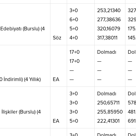
3+0
253,21340
327
6+0
277,38636
329
 Edebiyatı (Burslu) (4
5+0
320,16079
175
Söz
4+0
317,38011
145
17+0
Dolmadı
Dol
17+0
—
—
—
—
—
İndirimli) (4 Yıllık)
EA
—
—
—
3+0
Dolmadı
Dol
3+0
250,65711
578
İlişkiler (Burslu) (4
3+0
255,85950
481
EA
5+0
222,41301
691
3+0
Dolmadı
Dol