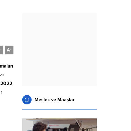
A
-
+
maları
va
 2022
er
Meslek ve Maaşlar