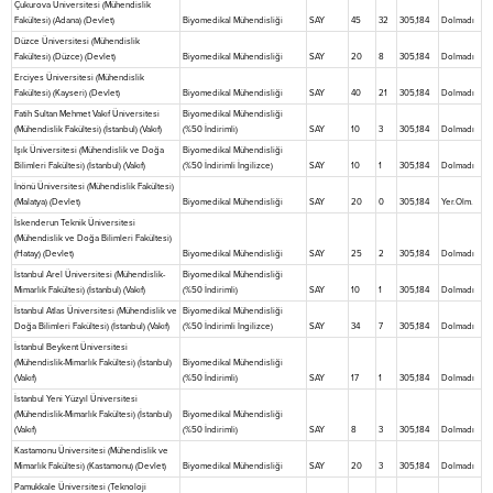
Çukurova Üniversitesi (Mühendislik
Fakültesi) (Adana) (Devlet)
Biyomedikal Mühendisliği
SAY
45
32
305,184
Dolmadı
Düzce Üniversitesi (Mühendislik
Fakültesi) (Düzce) (Devlet)
Biyomedikal Mühendisliği
SAY
20
8
305,184
Dolmadı
Erciyes Üniversitesi (Mühendislik
Fakültesi) (Kayseri) (Devlet)
Biyomedikal Mühendisliği
SAY
40
21
305,184
Dolmadı
Fatih Sultan Mehmet Vakıf Üniversitesi
Biyomedikal Mühendisliği
(Mühendislik Fakültesi) (İstanbul) (Vakıf)
(%50 İndirimli)
SAY
10
3
305,184
Dolmadı
Işık Üniversitesi (Mühendislik ve Doğa
Biyomedikal Mühendisliği
Bilimleri Fakültesi) (İstanbul) (Vakıf)
(%50 İndirimli İngilizce)
SAY
10
1
305,184
Dolmadı
İnönü Üniversitesi (Mühendislik Fakültesi)
(Malatya) (Devlet)
Biyomedikal Mühendisliği
SAY
20
0
305,184
Yer.Olm.
İskenderun Teknik Üniversitesi
(Mühendislik ve Doğa Bilimleri Fakültesi)
(Hatay) (Devlet)
Biyomedikal Mühendisliği
SAY
25
2
305,184
Dolmadı
İstanbul Arel Üniversitesi (Mühendislik-
Biyomedikal Mühendisliği
Mimarlık Fakültesi) (İstanbul) (Vakıf)
(%50 İndirimli)
SAY
10
1
305,184
Dolmadı
İstanbul Atlas Üniversitesi (Mühendislik ve
Biyomedikal Mühendisliği
Doğa Bilimleri Fakültesi) (İstanbul) (Vakıf)
(%50 İndirimli İngilizce)
SAY
34
7
305,184
Dolmadı
İstanbul Beykent Üniversitesi
(Mühendislik-Mimarlık Fakültesi) (İstanbul)
Biyomedikal Mühendisliği
(Vakıf)
(%50 İndirimli)
SAY
17
1
305,184
Dolmadı
İstanbul Yeni Yüzyıl Üniversitesi
(Mühendislik-Mimarlık Fakültesi) (İstanbul)
Biyomedikal Mühendisliği
(Vakıf)
(%50 İndirimli)
SAY
8
3
305,184
Dolmadı
Kastamonu Üniversitesi (Mühendislik ve
Mimarlık Fakültesi) (Kastamonu) (Devlet)
Biyomedikal Mühendisliği
SAY
20
3
305,184
Dolmadı
Pamukkale Üniversitesi (Teknoloji