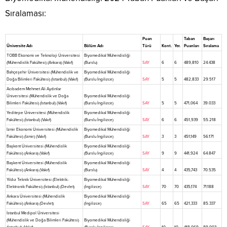
Sıralaması:
Puan
Taban
Başarı
Üniversite Adı
Bölüm Adı
Türü
Kont.
Yer.
Puanları
Sıralama
TOBB Ekonomi ve Teknoloji Üniversitesi
Biyomedikal Mühendisliği
(Mühendislik Fakültesi) (Ankara) (Vakıf)
(Burslu)
SAY
6
6
489,810
24.438
Bahçeşehir Üniversitesi (Mühendislik ve
Biyomedikal Mühendisliği
Doğa Bilimleri Fakültesi) (İstanbul) (Vakıf)
(Burslu İngilizce)
SAY
5
5
482,833
29.517
Acıbadem Mehmet Ali Aydınlar
Üniversitesi (Mühendislik ve Doğa
Biyomedikal Mühendisliği
Bilimleri Fakültesi) (İstanbul) (Vakıf)
(Burslu İngilizce)
SAY
5
5
471,064
39.033
Yeditepe Üniversitesi (Mühendislik
Biyomedikal Mühendisliği
Fakültesi) (İstanbul) (Vakıf)
(Burslu İngilizce)
SAY
6
6
451,939
55.218
İzmir Ekonomi Üniversitesi (Mühendislik
Biyomedikal Mühendisliği
Fakültesi) (İzmir) (Vakıf)
(Burslu İngilizce)
SAY
3
3
451,149
56.171
Başkent Üniversitesi (Mühendislik
Biyomedikal Mühendisliği
Fakültesi) (Ankara) (Vakıf)
(Burslu İngilizce)
SAY
9
9
441,924
64.847
Başkent Üniversitesi (Mühendislik
Biyomedikal Mühendisliği
Fakültesi) (Ankara) (Vakıf)
(Burslu)
SAY
4
4
435,743
70.535
Yıldız Teknik Üniversitesi (Elektrik-
Biyomedikal Mühendisliği
Elektronik Fakültesi) (İstanbul) (Devlet)
(İngilizce)
SAY
70
70
435,174
71.188
Ankara Üniversitesi (Mühendislik
Biyomedikal Mühendisliği
Fakültesi) (Ankara) (Devlet)
(İngilizce)
SAY
65
65
421,333
85.337
İstanbul Medipol Üniversitesi
(Mühendislik ve Doğa Bilimleri Fakültesi)
Biyomedikal Mühendisliği