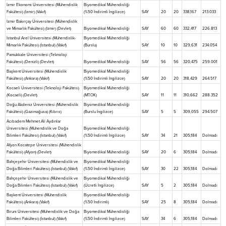
İzmir Ekonomi Üniversitesi (Mühendislik
Biyomedikal Mühendisliği
Fakültesi) (İzmir) (Vakıf)
(%50 İndirimli İngilizce)
SAY
20
20
338,167
213.033
İzmir Bakırçay Üniversitesi (Mühendislik
ve Mimarlık Fakültesi) (İzmir) (Devlet)
Biyomedikal Mühendisliği
SAY
60
60
332,417
226.813
İstanbul Arel Üniversitesi (Mühendislik-
Biyomedikal Mühendisliği
Mimarlık Fakültesi) (İstanbul) (Vakıf)
(Burslu)
SAY
10
10
329,631
234.054
Pamukkale Üniversitesi (Teknoloji
Fakültesi) (Denizli) (Devlet)
Biyomedikal Mühendisliği
SAY
56
56
320,475
259.001
Başkent Üniversitesi (Mühendislik
Biyomedikal Mühendisliği
Fakültesi) (Ankara) (Vakıf)
(%50 İndirimli İngilizce)
SAY
20
20
318,429
264.517
Kocaeli Üniversitesi (Teknoloji Fakültesi)
Biyomedikal Mühendisliği
(Kocaeli) (Devlet)
(MTOK)
SAY
11
11
310,662
288.352
Doğu Akdeniz Üniversitesi (Mühendislik
Biyomedikal Mühendisliği
Fakültesi) (Gazimağusa) (Kıbrıs)
(Burslu İngilizce)
SAY
5
5
309,055
294.507
Acıbadem Mehmet Ali Aydınlar
Üniversitesi (Mühendislik ve Doğa
Biyomedikal Mühendisliği
Bilimleri Fakültesi) (İstanbul) (Vakıf)
(%50 İndirimli İngilizce)
SAY
34
21
305,184
Dolmadı
Afyon Kocatepe Üniversitesi (Mühendislik
Fakültesi) (Afyon) (Devlet)
Biyomedikal Mühendisliği
SAY
20
6
305,184
Dolmadı
Bahçeşehir Üniversitesi (Mühendislik ve
Biyomedikal Mühendisliği
Doğa Bilimleri Fakültesi) (İstanbul) (Vakıf)
(%50 İndirimli İngilizce)
SAY
30
22
305,184
Dolmadı
Bahçeşehir Üniversitesi (Mühendislik ve
Biyomedikal Mühendisliği
Doğa Bilimleri Fakültesi) (İstanbul) (Vakıf)
(Ücretli İngilizce)
SAY
5
2
305,184
Dolmadı
Başkent Üniversitesi (Mühendislik
Biyomedikal Mühendisliği
Fakültesi) (Ankara) (Vakıf)
(%50 İndirimli)
SAY
25
8
305,184
Dolmadı
Biruni Üniversitesi (Mühendislik ve Doğa
Biyomedikal Mühendisliği
Bilimleri Fakültesi) (İstanbul) (Vakıf)
(%50 İndirimli İngilizce)
SAY
34
6
305,184
Dolmadı