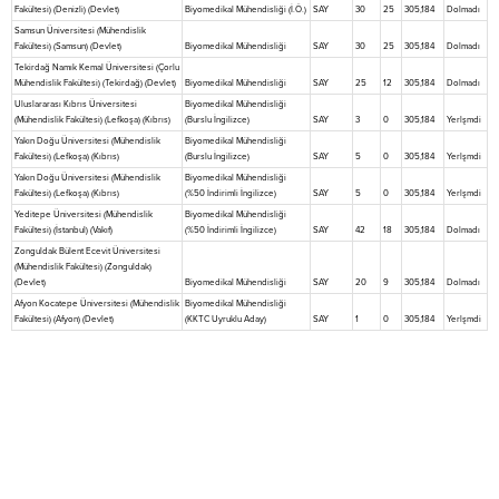
Fakültesi) (Denizli) (Devlet)
Biyomedikal Mühendisliği (İ.Ö.)
SAY
30
25
305,184
Dolmadı
Samsun Üniversitesi (Mühendislik
Fakültesi) (Samsun) (Devlet)
Biyomedikal Mühendisliği
SAY
30
25
305,184
Dolmadı
Tekirdağ Namık Kemal Üniversitesi (Çorlu
Mühendislik Fakültesi) (Tekirdağ) (Devlet)
Biyomedikal Mühendisliği
SAY
25
12
305,184
Dolmadı
Uluslararası Kıbrıs Üniversitesi
Biyomedikal Mühendisliği
(Mühendislik Fakültesi) (Lefkoşa) (Kıbrıs)
(Burslu İngilizce)
SAY
3
0
305,184
Yerlşmdi
Yakın Doğu Üniversitesi (Mühendislik
Biyomedikal Mühendisliği
Fakültesi) (Lefkoşa) (Kıbrıs)
(Burslu İngilizce)
SAY
5
0
305,184
Yerlşmdi
Yakın Doğu Üniversitesi (Mühendislik
Biyomedikal Mühendisliği
Fakültesi) (Lefkoşa) (Kıbrıs)
(%50 İndirimli İngilizce)
SAY
5
0
305,184
Yerlşmdi
Yeditepe Üniversitesi (Mühendislik
Biyomedikal Mühendisliği
Fakültesi) (İstanbul) (Vakıf)
(%50 İndirimli İngilizce)
SAY
42
18
305,184
Dolmadı
Zonguldak Bülent Ecevit Üniversitesi
(Mühendislik Fakültesi) (Zonguldak)
(Devlet)
Biyomedikal Mühendisliği
SAY
20
9
305,184
Dolmadı
Afyon Kocatepe Üniversitesi (Mühendislik
Biyomedikal Mühendisliği
Fakültesi) (Afyon) (Devlet)
(KKTC Uyruklu Aday)
SAY
1
0
305,184
Yerlşmdi