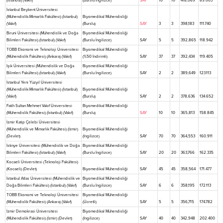
(İstanbul) (Vakıf)
(Burslu İngilizce)
SAY
10
10
418,069
89.003
İstanbul Beykent Üniversitesi
(Mühendislik-Mimarlık Fakültesi) (İstanbul)
Biyomedikal Mühendisliği
(Vakıf)
(Burslu)
SAY
3
3
398,183
111.740
Biruni Üniversitesi (Mühendislik ve Doğa
Biyomedikal Mühendisliği
Bilimleri Fakültesi) (İstanbul) (Vakıf)
(Burslu İngilizce)
SAY
5
5
392,865
118.942
TOBB Ekonomi ve Teknoloji Üniversitesi
Biyomedikal Mühendisliği
(Mühendislik Fakültesi) (Ankara) (Vakıf)
(%50 İndirimli)
SAY
37
37
392,434
119.405
Işık Üniversitesi (Mühendislik ve Doğa
Biyomedikal Mühendisliği
Bilimleri Fakültesi) (İstanbul) (Vakıf)
(Burslu İngilizce)
SAY
2
2
389,649
123.113
İstanbul Yeni Yüzyıl Üniversitesi
(Mühendislik-Mimarlık Fakültesi) (İstanbul)
Biyomedikal Mühendisliği
(Vakıf)
(Burslu)
SAY
2
2
378,636
134.652
Fatih Sultan Mehmet Vakıf Üniversitesi
Biyomedikal Mühendisliği
(Mühendislik Fakültesi) (İstanbul) (Vakıf)
(Burslu)
SAY
10
10
365,813
158.845
İzmir Katip Çelebi Üniversitesi
(Mühendislik ve Mimarlık Fakültesi) (İzmir)
Biyomedikal Mühendisliği
(Devlet)
(İngilizce)
SAY
70
70
364,553
160.911
İstinye Üniversitesi (Mühendislik ve Doğa
Biyomedikal Mühendisliği
Bilimleri Fakültesi) (İstanbul) (Vakıf)
(Burslu İngilizce)
SAY
20
20
363,766
162.335
Kocaeli Üniversitesi (Teknoloji Fakültesi)
(Kocaeli) (Devlet)
Biyomedikal Mühendisliği
SAY
45
45
358,564
171.477
İstanbul Atlas Üniversitesi (Mühendislik ve
Biyomedikal Mühendisliği
Doğa Bilimleri Fakültesi) (İstanbul) (Vakıf)
(Burslu İngilizce)
SAY
6
6
358,195
172.113
TOBB Ekonomi ve Teknoloji Üniversitesi
Biyomedikal Mühendisliği
(Mühendislik Fakültesi) (Ankara) (Vakıf)
(Ücretli)
SAY
5
5
356,715
174.782
İzmir Demokrasi Üniversitesi
Biyomedikal Mühendisliği
(Mühendislik Fakültesi) (İzmir) (Devlet)
(İngilizce)
SAY
40
40
342,948
202.400