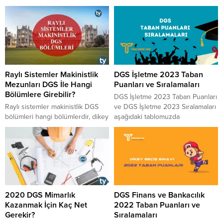
Raylı Sistemler Makinistlik
DGS İşletme 2023 Taban
Mezunları DGS İle Hangi
Puanları ve Sıralamaları
Bölümlere Girebilir?
DGS İşletme 2023 Taban Puanları
​​​​​​​Raylı sistemler makinistlik DGS
ve DGS İşletme 2023 Sıralamaları
bölümleri hangi bölümlerdir, dikey
aşağıdaki tablomuzda
geçiş sınavı aracılığıyla raylı
paylaşılmıştır. 2023 yılında
sistemler makinistlik mezunlarının
DGS’ye girecek adaylara fikir ve
hangi bölümlere geçiş yapma
bilgi vermesi için paylaştığımız
hakkı vardır, 2 yıllıktan 4 yıllık
tablo ÖSYM tarafından yayınlanan
programlara geçiş için ne
güncel rakamları içermektedir.
yapılabilir, 2 yıllık bölüm olan raylı
İşletme 2023 DGS Taban Puanları
sistemler makinistlik mezunları
için aşağıdaki listeyi
2020 DGS Mimarlık
DGS Finans ve Bankacılık
hangi 4 yıllık bölümlere DGS ile
inceleyebilirsiniz. Puanlar
Kazanmak İçin Kaç Net
2022 Taban Puanları ve
geçiş yapabilmektedir, raylı
yüksekten düşüğe doğru
Gerekir?
Sıralamaları
sistemler makinistlik bölümü...
sıralanmıştır. 4 Yıllık Bölümlerin