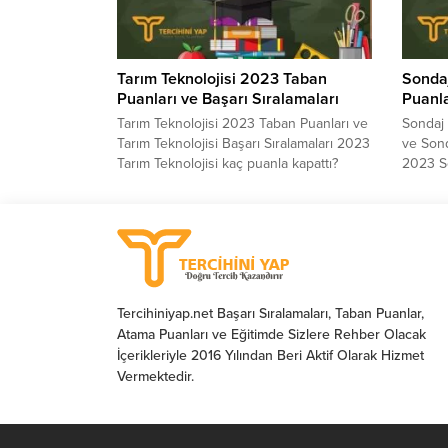
sorularının cevabı aşağıdaki tablomuzda
almaktad
yer almaktadır. Sizler için...
Tarım Teknolojisi 2023 Taban
Sondaj
Puanları ve Başarı Sıralamaları
Puanla
Tarım Teknolojisi 2023 Taban Puanları ve
Sondaj 
Tarım Teknolojisi Başarı Sıralamaları 2023
ve Sond
Tarım Teknolojisi kaç puanla kapattı?
2023 So
Tarım Teknolojisi sıralaması. 2023 yılında
kapattı
sınava girecek adayların en çok merak
2023 yı
ettiği konuların başında gelen Tarım
çok mer
Teknolojisi Taban Puanları 2023 ve Tarım
Sondaj 
Teknolojisi Başarı Sıralamaları 2023
ve Sond
sorularının cevabı aşağıdaki tablomuzda
2023 so
yer almaktadır. Sizler için...
tablomuz
Tercihiniyap.net Başarı Sıralamaları, Taban Puanlar,
Atama Puanları ve Eğitimde Sizlere Rehber Olacak
İçerikleriyle 2016 Yılından Beri Aktif Olarak Hizmet
Vermektedir.