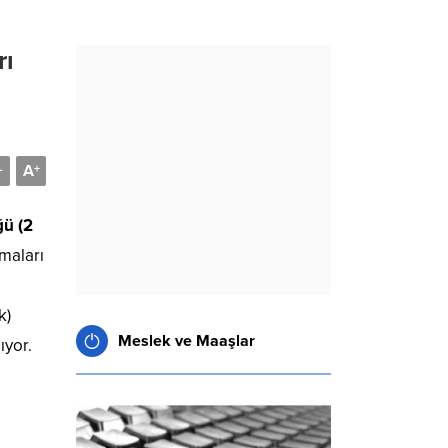
rı
A
-
+
ü (2
maları
k)
Meslek ve Maaşlar
ıyor.