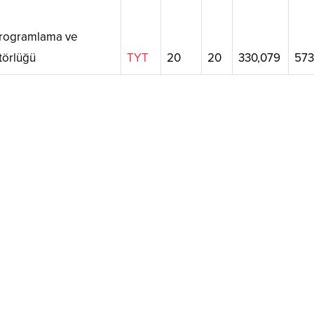
rogramlama ve
törlüğü
TYT
20
20
330,079
573