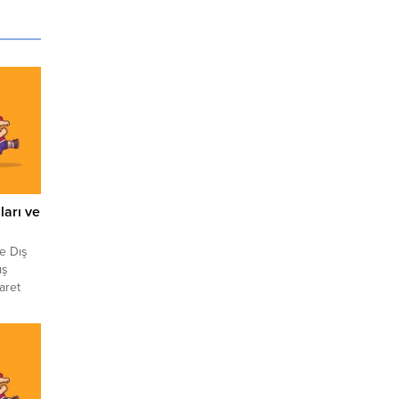
ları ve
e Dış
ış
aret
recek
ların
uanları
aları
in...