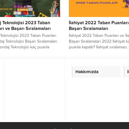
ır. Sizler için...
 Teknolojisi 2023 Taban
İlahiyat 2022 Taban Puanları
rı ve Başarı Sıralamaları
Başarı Sıralamaları
Teknolojisi 2023 Taban Puanları
İlahiyat 2022 Taban Puanları ve İla
aj Teknolojisi Başarı Sıralamaları
Başarı Sıralamaları 2022 İlahiyat k
ndaj Teknolojisi kaç puanla
puanla kapattı? İlahiyat sıralaması
? Sondaj Teknolojisi sıralaması.
yılında sınava girecek adayların e
lında sınava girecek adayların en
merak ettiği konuların başında ge
ak ettiği konuların başında gelen
İlahiyat Taban Puanları 2022 ve İla
Teknolojisi Taban Puanları 2023
Başarı Sıralamaları 2022 soruların
Hakkımızda
aj Teknolojisi Başarı Sıralamaları
cevabı aşağıdaki tablomuzda yer
rularının cevabı aşağıdaki
almaktadır. Sizler için ÖSYM – YÖ
da yer almaktadır. Sizler için...
tarafından paylaşılan...