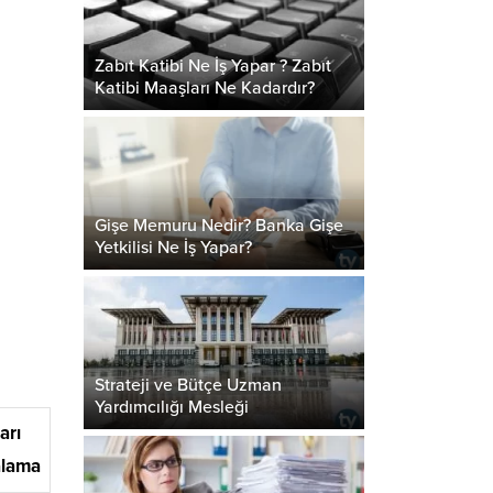
Zabıt Katibi Ne İş Yapar ? Zabıt
Katibi Maaşları Ne Kadardır?
Gişe Memuru Nedir? Banka Gişe
Yetkilisi Ne İş Yapar?
Strateji ve Bütçe Uzman
Yardımcılığı Mesleği
arı
alama