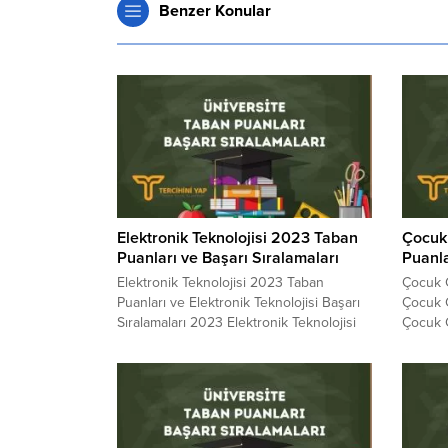
Benzer Konular
Elektronik Teknolojisi 2023 Taban
Çocuk
Puanları ve Başarı Sıralamaları
Puanla
Elektronik Teknolojisi 2023 Taban
Çocuk G
Puanları ve Elektronik Teknolojisi Başarı
Çocuk G
Sıralamaları 2023 Elektronik Teknolojisi
Çocuk G
kaç puanla kapattı? Elektronik Teknolojisi
Gelişim
sıralaması. 2023 yılında sınava girecek
girecek
adayların en çok merak ettiği konuların
konular
başında gelen Elektronik Teknolojisi
Taban P
Taban Puanları 2023 ve Elektronik
Başarı 
Teknolojisi Başarı Sıralamaları 2023
cevabı 