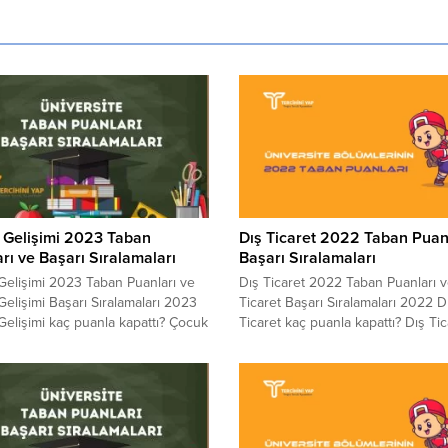
 Gelişimi 2023 Taban
Dış Ticaret 2022 Taban Puan
rı ve Başarı Sıralamaları
Başarı Sıralamaları
elişimi 2023 Taban Puanları ve
Dış Ticaret 2022 Taban Puanları v
elişimi Başarı Sıralamaları 2023
Ticaret Başarı Sıralamaları 2022 D
elişimi kaç puanla kapattı? Çocuk
Ticaret kaç puanla kapattı? Dış Tic
i sıralaması. 2023 yılında sınava
sıralaması. 2022 yılında sınava gi
 adayların en çok merak ettiği
adayların en çok merak ettiği konu
ın başında gelen Çocuk Gelişimi
başında gelen Dış Ticaret Taban P
uanları 2023 ve Çocuk Gelişimi
2022 ve Dış Ticaret Başarı Sıralam
Sıralamaları 2023 sorularının
2022 sorularının cevabı aşağıdaki
aşağıdaki tablomuzda yer
tablomuzda yer almaktadır. Sizler iç