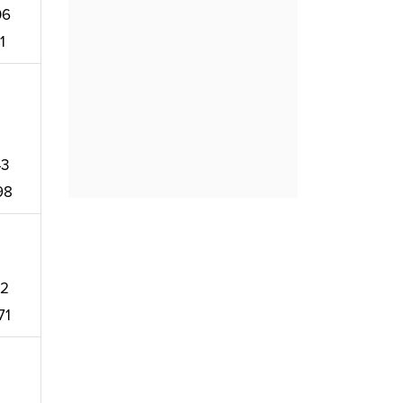
06
1
43
98
32
71