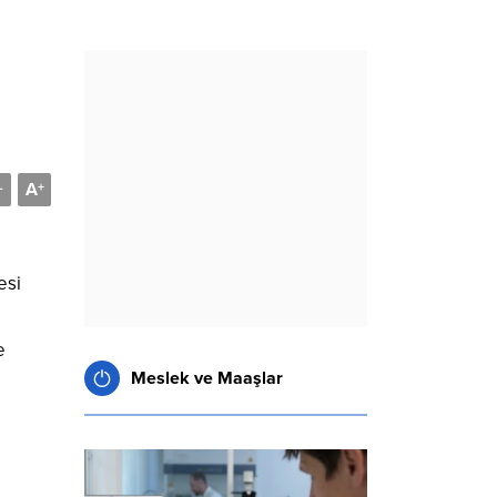
A
-
+
esi
e
Meslek ve Maaşlar