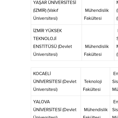
YAŞAR ÜNİVERSİTESİ
(İZMİR) (Vakıf
Mühendislik
Üniversitesi)
Fakültesi
İZMİR YÜKSEK
TEKNOLOJİ
ENSTİTÜSÜ (Devlet
Mühendislik
Üniversitesi)
Fakültesi
KOCAELİ
En
ÜNİVERSİTESİ (Devlet
Teknoloji
Si
Üniversitesi)
Fakültesi
Mü
YALOVA
En
ÜNİVERSİTESİ (Devlet
Mühendislik
Si
Üniversitesi)
Fakültesi
Mü