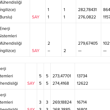
Mühendisliği
(İngilizce)
1
1
282,78431
86
(Burslu)
SAY
1
1
276,0822
115
Enerji
Sistemleri
Mühendisliği
2
279,67405
102
(İngilizce)
SAY
–
2
—
—
erji
stemleri
5
5
273,47701
13734
hendisliği
SAY
5
5
274,4168
12622
erji
stemleri
3
3
269,18824
16714
hendisliği
SAY
3
3
268,3885
16801