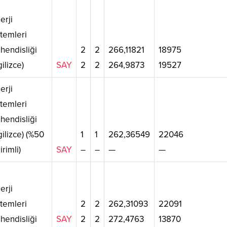
erji
stemleri
hendisliği
2
2
266,11821
18975
gilizce)
SAY
2
2
264,9873
19527
erji
stemleri
hendisliği
gilizce) (%50
1
1
262,36549
22046
irimli)
SAY
–
–
—
—
erji
stemleri
2
2
262,31093
22091
hendisliği
SAY
2
2
272,4763
13870