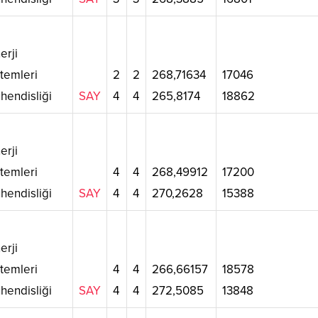
erji
stemleri
2
2
268,71634
17046
hendisliği
SAY
4
4
265,8174
18862
erji
stemleri
4
4
268,49912
17200
hendisliği
SAY
4
4
270,2628
15388
erji
stemleri
4
4
266,66157
18578
hendisliği
SAY
4
4
272,5085
13848