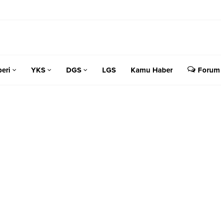
eri
YKS
DGS
LGS
Kamu Haber
Forum