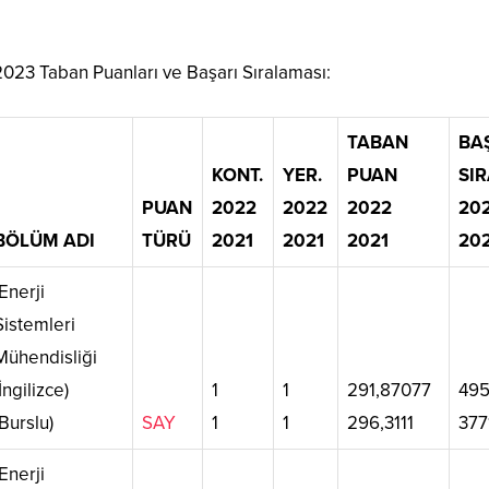
023 Taban Puanları ve Başarı Sıralaması:
TABAN
BA
KONT.
YER.
PUAN
SIR
PUAN
2022
2022
2022
20
BÖLÜM ADI
TÜRÜ
2021
2021
2021
20
Enerji
Sistemleri
Mühendisliği
(İngilizce)
1
1
291,87077
49
(Burslu)
SAY
1
1
296,3111
377
Enerji