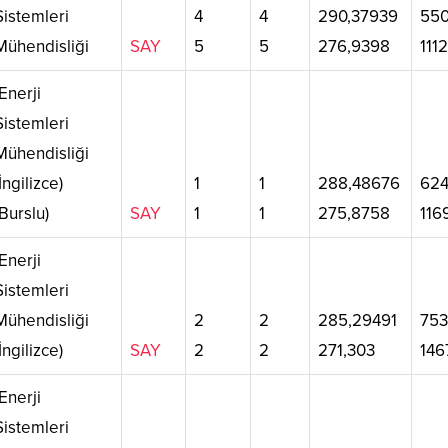
Sistemleri
4
4
290,37939
55
Mühendisliği
SAY
5
5
276,9398
1112
Enerji
Sistemleri
Mühendisliği
(İngilizce)
1
1
288,48676
62
(Burslu)
SAY
1
1
275,8758
116
Enerji
Sistemleri
Mühendisliği
2
2
285,29491
75
(İngilizce)
SAY
2
2
271,303
146
Enerji
Sistemleri