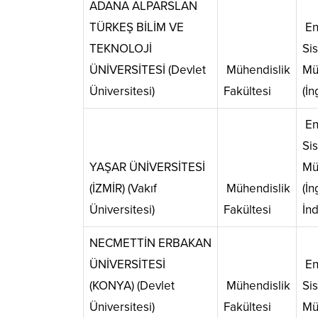
ADANA ALPARSLAN
TÜRKEŞ BİLİM VE
En
TEKNOLOJİ
Si
ÜNİVERSİTESİ (Devlet
Mühendislik
Mü
Üniversitesi)
Fakültesi
(İn
En
Si
YAŞAR ÜNİVERSİTESİ
Mü
(İZMİR) (Vakıf
Mühendislik
(İn
Üniversitesi)
Fakültesi
İnd
NECMETTİN ERBAKAN
ÜNİVERSİTESİ
En
(KONYA) (Devlet
Mühendislik
Si
Üniversitesi)
Fakültesi
Mü