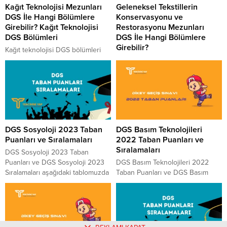
Kağıt Teknolojisi Mezunları
Geleneksel Tekstillerin
DGS İle Hangi Bölümlere
Konservasyonu ve
Girebilir? Kağıt Teknolojisi
Restorasyonu Mezunları
DGS Bölümleri
DGS İle Hangi Bölümlere
Girebilir?
Kağıt teknolojisi DGS bölümleri
hangileridir, DGS ile kağıt
Geleneksel tekstillerin
teknolojisi mezunlarının hangi
konservasyonu ve restorasyonu
bölümlere geçebilme hakkı vardır,
DGS bölümleri nelerdir, DGS ile
2 yıllıktan 4 yıllık programlara
geleneksel tekstillerin
geçiş için ne yapmak
konservasyonu ve restorasyonu
gerekmektedir, 2 yıllık bölüm
mezunlarının hangi bölümlere
olan kağıt teknolojisi mezunları
geçiş hakkı bulunmaktadır, 2
DGS Sosyoloji 2023 Taban
DGS Basım Teknolojileri
hangi bölümlere DGS ile geçiş
yıllıktan 4 yıllık programlara geçiş
Puanları ve Sıralamaları
2022 Taban Puanları ve
yapabilmektedir, kağıt teknolojisi
hangi yöntem ile uygulanmaktadır,
Sıralamaları
bölümü mezunları DGS’ye girerek
2 önlisans bölümü olan
DGS Sosyoloji 2023 Taban
tercih etme hakkı olan bölümlere
geleneksel tekstillerin
Puanları ve DGS Sosyoloji 2023
DGS Basım Teknolojileri 2022
nasıl...
konservasyonu ve restorasyonu
Sıralamaları aşağıdaki tablomuzda
Taban Puanları ve DGS Basım
mezunları hangi bölümlere DGS
paylaşılmıştır. 2023 yılında
Teknolojileri 2022 Sıralamaları
ile geçebilir, geleneksel
DGS’ye girecek adaylara fikir ve
aşağıdaki tablomuzda
tekstillerin konservasyonu ve...
bilgi vermesi için paylaştığımız
paylaşılmıştır. 2022 yılında
tablo ÖSYM tarafından yayınlanan
DGS’ye girecek adaylara fikir ve
güncel rakamları içermektedir.
bilgi vermesi için paylaştığımız