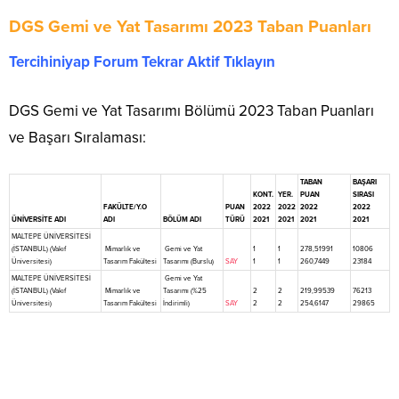
DGS Gemi ve Yat Tasarımı 2023 Taban Puanları
Tercihiniyap Forum Tekrar Aktif Tıklayın
DGS Gemi ve Yat Tasarımı Bölümü 2023 Taban Puanları
ve Başarı Sıralaması:
TABAN
BAŞARI
KONT.
YER.
PUAN
SIRASI
FAKÜLTE/Y.O
PUAN
2022
2022
2022
2022
ÜNİVERSİTE ADI
ADI
BÖLÜM ADI
TÜRÜ
2021
2021
2021
2021
MALTEPE ÜNİVERSİTESİ
(İSTANBUL) (Vakıf
Mimarlık ve
Gemi ve Yat
1
1
278,51991
10806
Üniversitesi)
Tasarım Fakültesi
Tasarımı (Burslu)
SAY
1
1
260,7449
23184
MALTEPE ÜNİVERSİTESİ
Gemi ve Yat
(İSTANBUL) (Vakıf
Mimarlık ve
Tasarımı (%25
2
2
219,99539
76213
Üniversitesi)
Tasarım Fakültesi
İndirimli)
SAY
2
2
254,6147
29865