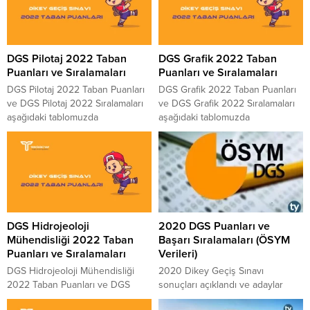
DGS Pilotaj 2022 Taban
DGS Grafik 2022 Taban
Puanları ve Sıralamaları
Puanları ve Sıralamaları
DGS Pilotaj 2022 Taban Puanları
DGS Grafik 2022 Taban Puanları
ve DGS Pilotaj 2022 Sıralamaları
ve DGS Grafik 2022 Sıralamaları
aşağıdaki tablomuzda
aşağıdaki tablomuzda
paylaşılmıştır. 2022 yılında
paylaşılmıştır. 2022 yılında
DGS’ye girecek adaylara fikir ve
DGS’ye girecek adaylara fikir ve
bilgi vermesi için paylaştığımız
bilgi vermesi için paylaştığımız
tablo ÖSYM tarafından yayınlanan
tablo ÖSYM tarafından yayınlanan
güncel rakamları içermektedir.
güncel rakamları içermektedir.
Pilotaj 2022 DGS Taban
Grafik 2022 DGS Taban
Puanları için aşağıdaki listeyi
Puanları için aşağıdaki listeyi
DGS Hidrojeoloji
2020 DGS Puanları ve
inceleyebilirsiniz. Puanlar
inceleyebilirsiniz. Puanlar
Mühendisliği 2022 Taban
Başarı Sıralamaları (ÖSYM
yüksekten düşüğe doğru
yüksekten düşüğe doğru
Puanları ve Sıralamaları
Verileri)
sıralanmıştır. 4 Yıllık Bölümlerin
sıralanmıştır. 4 Yıllık Bölümlerin
2022 Taban Puanları...
2022 Taban Puanları...
DGS Hidrojeoloji Mühendisliği
2020 Dikey Geçiş Sınavı
2022 Taban Puanları ve DGS
sonuçları açıklandı ve adaylar
Hidrojeoloji Mühendisliği 2022
üniversite tercih işlemlerini