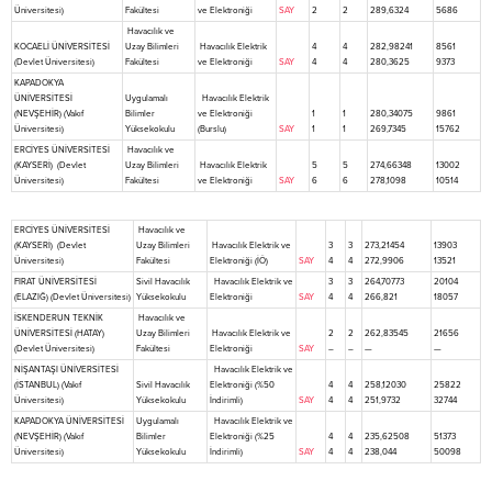
Üniversitesi)
Fakültesi
ve Elektroniği
SAY
2
2
289,6324
5686
Havacılık ve
KOCAELİ ÜNİVERSİTESİ
Uzay Bilimleri
Havacılık Elektrik
4
4
282,98241
8561
(Devlet Üniversitesi)
Fakültesi
ve Elektroniği
SAY
4
4
280,3625
9373
KAPADOKYA
ÜNİVERSİTESİ
Uygulamalı
Havacılık Elektrik
(NEVŞEHİR) (Vakıf
Bilimler
ve Elektroniği
1
1
280,34075
9861
Üniversitesi)
Yüksekokulu
(Burslu)
SAY
1
1
269,7345
15762
ERCİYES ÜNİVERSİTESİ
Havacılık ve
(KAYSERİ) (Devlet
Uzay Bilimleri
Havacılık Elektrik
5
5
274,66348
13002
Üniversitesi)
Fakültesi
ve Elektroniği
SAY
6
6
278,1098
10514
ERCİYES ÜNİVERSİTESİ
Havacılık ve
(KAYSERİ) (Devlet
Uzay Bilimleri
Havacılık Elektrik ve
3
3
273,21454
13903
Üniversitesi)
Fakültesi
Elektroniği (İÖ)
SAY
4
4
272,9906
13521
FIRAT ÜNİVERSİTESİ
Sivil Havacılık
Havacılık Elektrik ve
3
3
264,70773
20104
(ELAZIĞ) (Devlet Üniversitesi)
Yüksekokulu
Elektroniği
SAY
4
4
266,821
18057
İSKENDERUN TEKNİK
Havacılık ve
ÜNİVERSİTESİ (HATAY)
Uzay Bilimleri
Havacılık Elektrik ve
2
2
262,83545
21656
(Devlet Üniversitesi)
Fakültesi
Elektroniği
SAY
–
–
—
—
NİŞANTAŞI ÜNİVERSİTESİ
Havacılık Elektrik ve
(İSTANBUL) (Vakıf
Sivil Havacılık
Elektroniği (%50
4
4
258,12030
25822
Üniversitesi)
Yüksekokulu
İndirimli)
SAY
4
4
251,9732
32744
KAPADOKYA ÜNİVERSİTESİ
Uygulamalı
Havacılık Elektrik ve
(NEVŞEHİR) (Vakıf
Bilimler
Elektroniği (%25
4
4
235,62508
51373
Üniversitesi)
Yüksekokulu
İndirimli)
SAY
4
4
238,044
50098