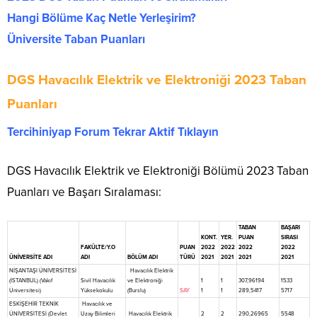
Hangi Bölüme Kaç Netle Yerleşirim?
Üniversite Taban Puanları
DGS Havacılık Elektrik ve Elektroniği 2023 Taban
Puanları
Tercihiniyap Forum Tekrar Aktif Tıklayın
DGS Havacılık Elektrik ve Elektroniği Bölümü 2023 Taban
Puanları ve Başarı Sıralaması:
TABAN
BAŞARI
KONT.
YER.
PUAN
SIRASI
FAKÜLTE/Y.O
PUAN
2022
2022
2022
2022
ÜNİVERSİTE ADI
ADI
BÖLÜM ADI
TÜRÜ
2021
2021
2021
2021
NİŞANTAŞI ÜNİVERSİTESİ
Havacılık Elektrik
(İSTANBUL) (Vakıf
Sivil Havacılık
ve Elektroniği
1
1
307,96194
1533
Üniversitesi)
Yüksekokulu
(Burslu)
SAY
1
1
289,5417
5717
ESKİŞEHİR TEKNİK
Havacılık ve
ÜNİVERSİTESİ (Devlet
Uzay Bilimleri
Havacılık Elektrik
2
2
290,26965
5548