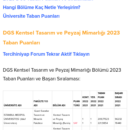
Hangi Bölüme Kaç Netle Yerleşirim?
Üniversite Taban Puanları
DGS Kentsel Tasarım ve Peyzaj Mimarlığı 2023
Taban Puanları
Tercihiniyap Forum Tekrar Aktif Tıklayın
DGS Kentsel Tasarım ve Peyzaj Mimarlığı Bölümü 2023
Taban Puanları ve Başarı Sıralaması:
TABAN
BAŞARI
KONT.
YER.
PUAN
SIRASI
FAKÜLTE/Y.O
PUAN
2022
2022
2022
2022
ÜNİVERSİTE ADI
ADI
BÖLÜM ADI
TÜRÜ
2021
2021
2021
2021
Güzel Sanatlar
İSTANBUL MEDİPOL
Tasarım ve
Kentsel Tasarım
ÜNİVERSİTESİ (Vakıf
Mimarlık
ve Peyzaj
1
1
209,77523
96232
Üniversitesi)
Fakültesi
Mimarlığı (Burslu)
SAY
1
1
221,9854
76440
Kentsel Tasarım