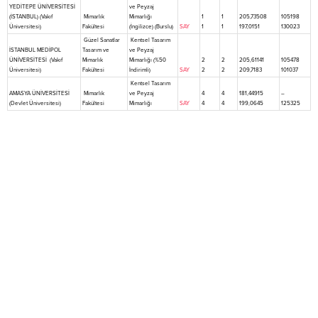
YEDİTEPE ÜNİVERSİTESİ
ve Peyzaj
(İSTANBUL) (Vakıf
Mimarlık
Mimarlığı
1
1
205,73508
105198
Üniversitesi)
Fakültesi
(İngilizce) (Burslu)
SAY
1
1
197,0151
130023
Güzel Sanatlar
Kentsel Tasarım
İSTANBUL MEDİPOL
Tasarım ve
ve Peyzaj
ÜNİVERSİTESİ (Vakıf
Mimarlık
Mimarlığı (%50
2
2
205,61141
105478
Üniversitesi)
Fakültesi
İndirimli)
SAY
2
2
209,7183
101037
Kentsel Tasarım
AMASYA ÜNİVERSİTESİ
Mimarlık
ve Peyzaj
4
4
181,44915
–
(Devlet Üniversitesi)
Fakültesi
Mimarlığı
SAY
4
4
199,0645
125325