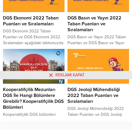
bilgi vermesi için paylaştığımız
bilgi vermesi için paylaştığımız
tablo ÖSYM tarafından yayınlanan
tablo ÖSYM tarafından yayınlanan
güncel rakamları içermektedir.
güncel rakamları içermektedir.
DGS Ekonomi 2022 Taban
DGS Basın ve Yayın 2022
Hidrojeoloji Mühendisliği 2023
İlahiyat (İLİTAM) Programı 2022
Puanları ve Sıralamaları
Taban Puanları ve
DGS Taban Puanları için aşağıdaki
DGS Taban Puanları için aşağıdaki
Sıralamaları
listeyi inceleyebilirsiniz. Puanlar
listeyi inceleyebilirsiniz. Puanlar
DGS Ekonomi 2022 Taban
yüksekten düşüğe doğru
yüksekten düşüğe doğru
Puanları ve DGS Ekonomi 2022
DGS Basın ve Yayın 2022 Taban
sıralanmıştır. 4 Yıllık...
sıralanmıştır....
Sıralamaları aşağıdaki tablomuzda
Puanları ve DGS Basın ve Yayın
paylaşılmıştır. 2022 yılında
2022 Sıralamaları aşağıdaki
DGS’ye girecek adaylara fikir ve
tablomuzda paylaşılmıştır. 2022
bilgi vermesi için paylaştığımız
yılında DGS’ye girecek adaylara
tablo ÖSYM tarafından yayınlanan
fikir ve bilgi vermesi için
güncel rakamları içermektedir.
paylaştığımız tablo ÖSYM
REKLAMI KAPAT
Ekonomi 2022 DGS Taban
tarafından yayınlanan güncel
Puanları için aşağıdaki listeyi
rakamları içermektedir. Basın ve
Kooperatifçilik Mezunları
DGS Jeoloji Mühendisliği
inceleyebilirsiniz. Puanlar
Yayın 2022 DGS Taban
DGS İle Hangi Bölümlere
2022 Taban Puanları ve
yüksekten düşüğe doğru
Puanları için aşağıdaki listeyi
Girebilir? Kooperatifçilik DGS
Sıralamaları
sıralanmıştır. 4 Yıllık Bölümlerin
inceleyebilirsiniz. Puanlar
Bölümleri
2022 Taban Puanları...
yüksekten düşüğe doğru
DGS Jeoloji Mühendisliği 2022
sıralanmıştır....
Kooperatifçilik DGS bölümleri
Taban Puanları ve DGS Jeoloji
hangileridir, DGS ile
Mühendisliği 2022 Sıralamaları
kooperatifçilik mezunlarının hangi
aşağıdaki tablomuzda