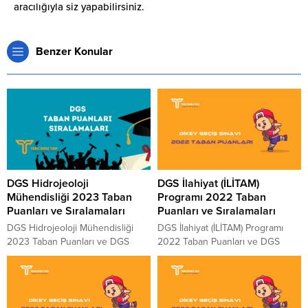
aracılığıyla siz yapabilirsiniz.
Benzer Konular
DGS Hidrojeoloji
DGS İlahiyat (İLİTAM)
Mühendisliği 2023 Taban
Programı 2022 Taban
Puanları ve Sıralamaları
Puanları ve Sıralamaları
DGS Hidrojeoloji Mühendisliği
DGS İlahiyat (İLİTAM) Programı
2023 Taban Puanları ve DGS
2022 Taban Puanları ve DGS
Hidrojeoloji Mühendisliği 2023
İlahiyat (İLİTAM) Programı 2022
Sıralamaları aşağıdaki tablomuzda
Sıralamaları aşağıdaki tablomuzda
paylaşılmıştır. 2023 yılında
paylaşılmıştır. 2022 yılında
DGS’ye girecek adaylara fikir ve
DGS’ye girecek adaylara fikir ve