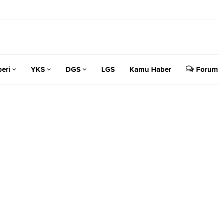
eri
YKS
DGS
LGS
Kamu Haber
Forum