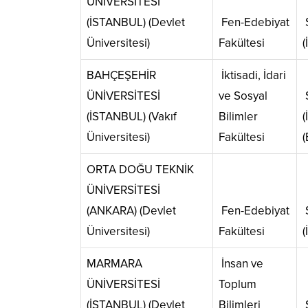
ÜNİVERSİTESİ
(İSTANBUL) (Devlet
Fen-Edebiyat
S
Üniversitesi)
Fakültesi
(
BAHÇEŞEHİR
İktisadi, İdari
ÜNİVERSİTESİ
ve Sosyal
S
(İSTANBUL) (Vakıf
Bilimler
(
Üniversitesi)
Fakültesi
(
ORTA DOĞU TEKNİK
ÜNİVERSİTESİ
(ANKARA) (Devlet
Fen-Edebiyat
S
Üniversitesi)
Fakültesi
(
MARMARA
İnsan ve
ÜNİVERSİTESİ
Toplum
(İSTANBUL) (Devlet
Bilimleri
S