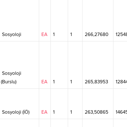
Sosyoloji
EA
1
1
266,27680
1254
Sosyoloji
(Burslu)
EA
1
1
265,83953
1284
Sosyoloji (İÖ)
EA
1
1
263,50865
1464