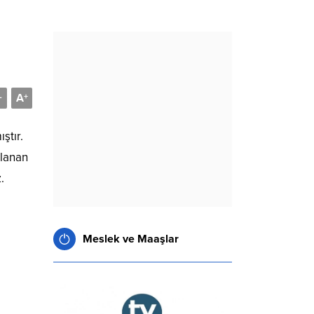
A
-
+
ştır.
nlanan
.
Meslek ve Maaşlar