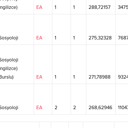
İngilizce)
EA
1
1
288,72157
347
osyoloji
EA
1
1
275,32328
768
osyoloji
İngilizce)
Burslu)
EA
1
1
271,78988
932
osyoloji
EA
2
2
268,62946
1104