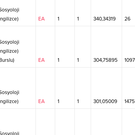
osyoloji
İngilizce)
EA
1
1
340,34319
26
osyoloji
İngilizce)
Burslu)
EA
1
1
304,75895
1097
osyoloji
İngilizce)
EA
1
1
301,05009
1475
osyoloji