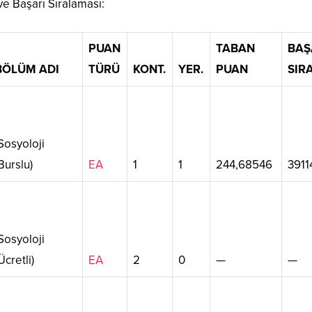
e Başarı Sıralaması:
PUAN
TABAN
BAŞ
BÖLÜM ADI
TÜRÜ
KONT.
YER.
PUAN
SIR
osyoloji
Burslu)
EA
1
1
244,68546
3911
osyoloji
Ücretli)
EA
2
0
—
—