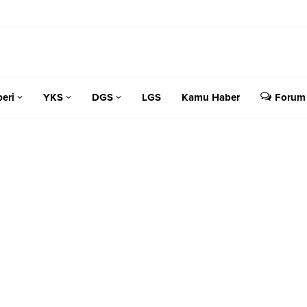
eri
YKS
DGS
LGS
Kamu Haber
Forum