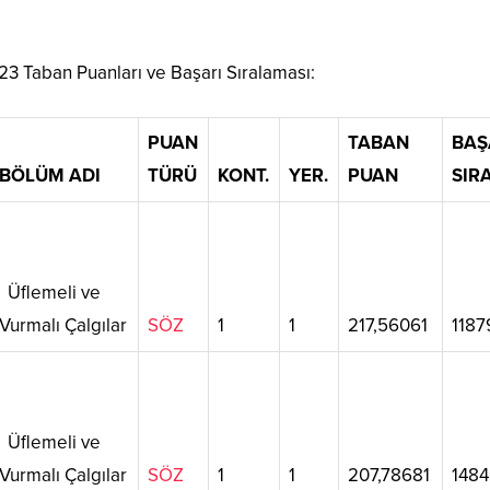
3 Taban Puanları ve Başarı Sıralaması:
PUAN
TABAN
BAŞ
BÖLÜM ADI
TÜRÜ
KONT.
YER.
PUAN
SIR
Üflemeli ve
Vurmalı Çalgılar
SÖZ
1
1
217,56061
1187
Üflemeli ve
Vurmalı Çalgılar
SÖZ
1
1
207,78681
148