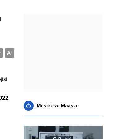
ı
A
-
+
isi
2022
Meslek ve Maaşlar