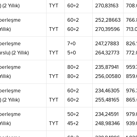
 (2 Yıllık)
TYT
60+2
270,83163
708.
aberleşme
60+2
252,28663
766.
ıllık)
TYT
60+2
270,39596
713.
aberleşme
7+0
247,27883
826.
slu) (2 Yıllık)
TYT
5+0
264,32773
772.
aberleşme
80+2
235,87941
959.
ıllık)
TYT
80+2
256,00580
859.
aberleşme
60+2
234,46305
976.
 (2 Yıllık)
TYT
60+2
255,48165
865
aberleşme
50+2
234,24591
979.
ıllık)
TYT
45+2
248,98346
939.