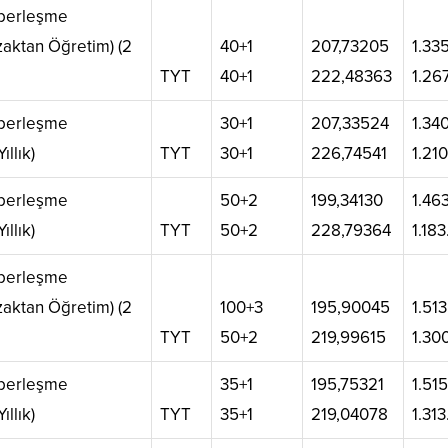
aberleşme
zaktan Öğretim) (2
40+1
207,73205
1.33
TYT
40+1
222,48363
1.26
aberleşme
30+1
207,33524
1.34
ıllık)
TYT
30+1
226,74541
1.21
aberleşme
50+2
199,34130
1.46
ıllık)
TYT
50+2
228,79364
1.18
aberleşme
zaktan Öğretim) (2
100+3
195,90045
1.51
TYT
50+2
219,99615
1.30
aberleşme
35+1
195,75321
1.51
ıllık)
TYT
35+1
219,04078
1.31