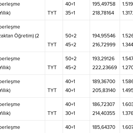
aberleşme
40+1
195,49758
1.519
ıllık)
TYT
35+1
218,78164
1.31
aberleşme
zaktan Öğretim) (2
50+2
194,95546
1.52
TYT
45+2
216,72999
1.34
aberleşme
50+2
193,29126
1.54
ıllık)
TYT
45+2
222,23669
1.27
aberleşme
40+1
189,36700
1.58
ıllık)
TYT
40+1
205,83140
1.49
aberleşme
40+1
186,72307
1.60
ıllık)
TYT
30+1
214,40355
1.37
aberleşme
40+1
185,64370
1.60