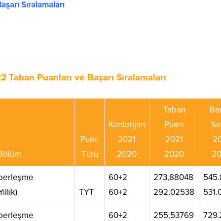
aşarı Sıralamaları
2 Taban Puanları ve Başarı Sıralamaları
Taban
Ba
Kontenjan
Puanı
Sı
Puan
2021
2021
2
Bölüm
Türü
2020
2020
2
aberleşme
60+2
273,88048
545.
ıllık)
TYT
60+2
292,02538
531.
aberleşme
60+2
255,53769
729.