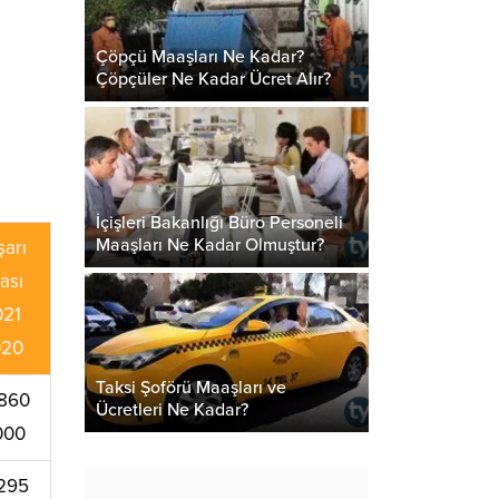
Çöpçü Maaşları Ne Kadar?
Çöpçüler Ne Kadar Ücret Alır?
İçişleri Bakanlığı Büro Personeli
Maaşları Ne Kadar Olmuştur?
şarı
rası
021
020
Taksi Şoförü Maaşları ve
860
Ücretleri Ne Kadar?
000
295