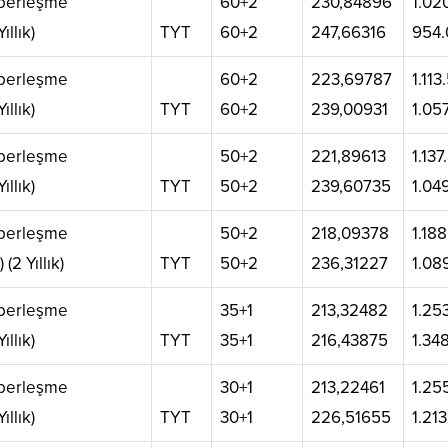
aberleşme
60+2
230,84896
1.02
ıllık)
TYT
60+2
247,66316
954.
aberleşme
60+2
223,69787
1.113
ıllık)
TYT
60+2
239,00931
1.05
aberleşme
50+2
221,89613
1.13
ıllık)
TYT
50+2
239,60735
1.04
aberleşme
50+2
218,09378
1.18
 (2 Yıllık)
TYT
50+2
236,31227
1.08
aberleşme
35+1
213,32482
1.25
ıllık)
TYT
35+1
216,43875
1.34
aberleşme
30+1
213,22461
1.25
ıllık)
TYT
30+1
226,51655
1.21