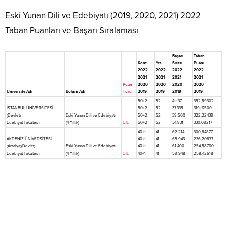
Eski Yunan Dili ve Edebiyatı (2019, 2020, 2021) 2022
Taban Puanları ve Başarı Sıralaması
Başarı
Taban
Kont.
Yer.
Sırası
Puanı
2022
2022
2022
2022
2021
2021
2021
2021
Puan
2020
2020
2020
2020
Üniversite Adı
Bölüm Adı
Türü
2019
2019
2019
2019
50+2
52
41.137
352,89302
İSTANBUL ÜNİVERSİTESİ
50+2
52
37.335
319,16500
(Devlet)
Eski Yunan Dili ve Edebiyatı
50+2
52
38.500
322,22439
Edebiyat Fakültesi
(4 Yıllık)
DİL
50+2
52
34.831
330,09217
40+1
41
62.214
300,84877
AKDENİZ ÜNİVERSİTESİ
40+1
41
65.943
236,20877
(Antalya)(Devlet)
Eski Yunan Dili ve Edebiyatı
40+1
41
61.400
254,58760
Edebiyat Fakültesi
(4 Yıllık)
DİL
40+1
41
59.948
258,42618