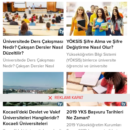
ilinde kaç tane üniversite
dönemi başarı sıralamaları nasıl
bulunmaktadır, bunlardan kaç
olacak, hemşirelik bölümü en
tanesi özel üniversite kaç tanesi
yüksek kaçla kapadı sorularının
devlet üniversitesidir gibi
cevaplarına buradan
soruların cevaplarını yazımızda
ulaşabilirsiniz.
bulabilirsiniz.
Üniversitede Ders Çakışması
YÖKSİS Şifre Alma ve Şifre
Nedir? Çakışan Dersler Nasıl
Değiştirme Nasıl Olur?
Düzeltilir?
Yükseköğretim Bilgi Sistemi
Üniversitede Ders Çakışması
(YÖKSİS) binlerce üniversite
Nedir? Çakışan Dersler Nasıl
öğrencisi ve üniversite
Düzeltilir? Üniversitede Ders
mezununa hizmet vermektedir.
Çakışması Ne Demek?
Peki YÖKSİS şifresi almak için ne
Üniversitede Ders Çakışırsa Ne
yapılması gerekir? YÖKSİS şifresi
Yapılır? Nasıl Düzeltilir?
nasıl alınır? YÖKSİS şifresi
değiştirme nasıl olur? YÖKSİS
REKLAMI KAPAT
şifresi nasıl değiştirilir? İşte
cevabı...
Kocaeli'deki Devlet ve Vakıf
2019 YKS Başvuru Tarihleri
Üniversiteleri Hangileridir?
Ne Zaman?
Kocaeli Üniversiteleri
2019 Yükseköğretim Kurumları