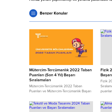
Benzer Konular
Mütercim-Tercümanlık 2022 Taban
Fizik 
Puanları (Son 4 Yıl) Başarı
Başarı
Sıralamaları
Fizik 2
Mütercim-Tercümanlık 2022 Taban
Sıralam
Puanları ve Mütercim-Tercümanlık Başarı
puanlar
Sıralamaları 2022 Mütercim-Tercümanlık
ve genel
kaç puanla kapattı? Mütercim-Tercümanlık
sıralam
sıralaması. 2022 yılında sınava girecek
adaylar
adayların en çok merak ettiği konuların
başında