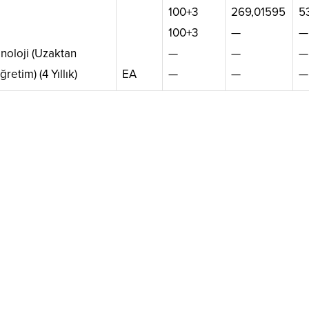
100+3
269,01595
5
100+3
—
—
inoloji (Uzaktan
—
—
—
ğretim) (4 Yıllık)
EA
—
—
—