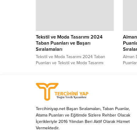
başında gelen Mütercim-Tercümanlık
ve Fizik
Taban Puanları 2022 ve Mütercim-
yer alıy
Tercümanlık Başarı Sıralamaları 2022
sorularının cevabı aşağıdaki tablomuzda
yer almaktadır. Sizler için ÖSYM – YÖK
Atlas tarafından paylaşılan...
Tekstil ve Moda Tasarımı 2024
Alman 
Taban Puanları ve Başarı
Puanla
Sıralamaları
Sırala
Tekstil ve Moda Tasarımı 2024 Taban
Alman D
Puanları ve Tekstil ve Moda Tasarımı
Puanlar
Başarı Sıralamaları 2024 Tekstil ve Moda
Sıralam
Tasarımı güncel taban puanları ve başarı
kaç pua
sıralamaları açıklandı ve genel tablo
Edebiya
ortaya çıktı. Tekstil ve Moda Tasarımı
girecek
sıralaması. 2024 yılında sınava girecek
konular
adayların en çok merak ettiği konuların
Edebiya
başında gelen Tekstil ve...
Dili ve..
Tercihiniyap.net Başarı Sıralamaları, Taban Puanlar,
Atama Puanları ve Eğitimde Sizlere Rehber Olacak
İçerikleriyle 2016 Yılından Beri Aktif Olarak Hizmet
Vermektedir.