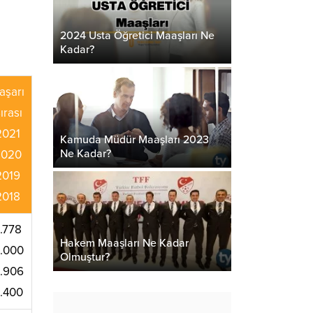
2024 Usta Öğretici Maaşları Ne
Kadar?
aşarı
ırası
2021
Kamuda Müdür Maaşları 2023
Ne Kadar?
2020
2019
2018
4.778
Hakem Maaşları Ne Kadar
4.000
Olmuştur?
4.906
3.400