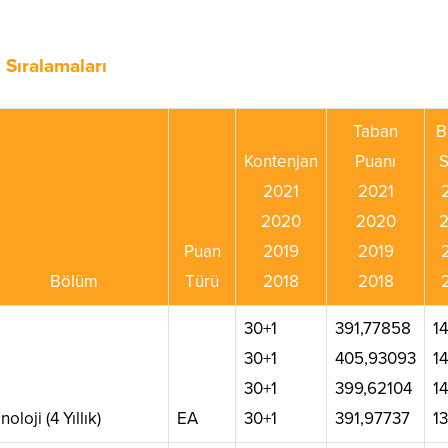
 Sıralamaları
Taban
B
Kontenjan
Puanı
S
2021
2021
2020
2020
Puan
2019
2019
Bölüm
Türü
2018
2018
30+1
391,77858
1
30+1
405,93093
1
30+1
399,62104
1
noloji (4 Yıllık)
EA
30+1
391,97737
1