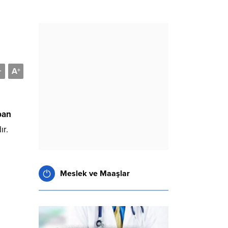
A
-
+
ban
ır.
Meslek ve Maaşlar