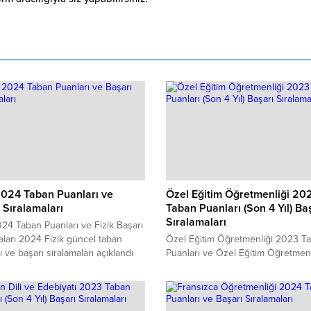
2024 Taban Puanları ve
Özel Eğitim Öğretmenliği 20
 Sıralamaları
Taban Puanları (Son 4 Yıl) Ba
Sıralamaları
024 Taban Puanları ve Fizik Başarı
aları 2024 Fizik güncel taban
Özel Eğitim Öğretmenliği 2023 T
ı ve başarı sıralamaları açıklandı
Puanları ve Özel Eğitim Öğretmenl
 tablo ortaya çıktı. Fizik
Başarı Sıralamaları 2023 Özel Eği
ası. 2024 yılında sınava girecek
Öğretmenliği kaç puanla kapattı? 
ın en çok merak ettiği konuların
Eğitim Öğretmenliği sıralaması. 2
 gelen Fizik Taban Puanları 2024
yılında sınava girecek adayların e