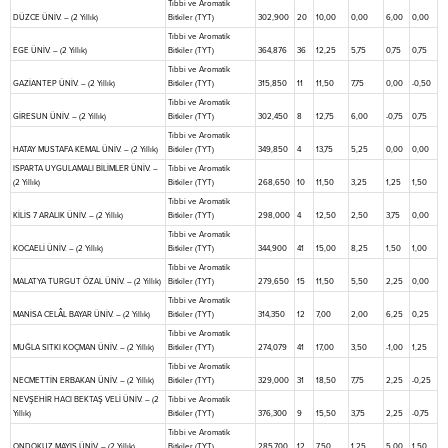
Tıbbi ve Aromatik
DÜZCE ÜNİV. – (2 Yıllık)
Bitkiler (TYT)
302,900
20
10,00
0,00
6,00
0,00
Tıbbi ve Aromatik
EGE ÜNİV. – (2 Yıllık)
Bitkiler (TYT)
364,876
36
12,25
5,75
0,75
0,75
Tıbbi ve Aromatik
GAZİANTEP ÜNİV. – (2 Yıllık)
Bitkiler (TYT)
315,850
11
11,50
7,75
0,00
-0,50
Tıbbi ve Aromatik
GİRESUN ÜNİV. – (2 Yıllık)
Bitkiler (TYT)
302,450
8
12,75
6,00
-0,75
0,75
Tıbbi ve Aromatik
HATAY MUSTAFA KEMAL ÜNİV. – (2 Yıllık)
Bitkiler (TYT)
349,850
4
13,75
5,25
0,00
0,00
ISPARTA UYGULAMALI BİLİMLER ÜNİV. –
Tıbbi ve Aromatik
(2 Yıllık)
Bitkiler (TYT)
268,650
10
11,50
3,25
1,25
1,50
Tıbbi ve Aromatik
KİLİS 7 ARALIK ÜNİV. – (2 Yıllık)
Bitkiler (TYT)
298,000
4
12,50
2,50
3,75
0,00
Tıbbi ve Aromatik
KOCAELİ ÜNİV. – (2 Yıllık)
Bitkiler (TYT)
344,900
41
15,00
8,25
1,50
1,00
Tıbbi ve Aromatik
MALATYA TURGUT ÖZAL ÜNİV. – (2 Yıllık)
Bitkiler (TYT)
279,650
15
11,50
5,50
2,25
0,00
Tıbbi ve Aromatik
MANİSA CELÂL BAYAR ÜNİV. – (2 Yıllık)
Bitkiler (TYT)
314,350
12
7,00
2,00
6,25
0,25
Tıbbi ve Aromatik
MUĞLA SITKI KOÇMAN ÜNİV. – (2 Yıllık)
Bitkiler (TYT)
274,079
41
17,00
3,50
-1,00
1,25
Tıbbi ve Aromatik
NECMETTİN ERBAKAN ÜNİV. – (2 Yıllık)
Bitkiler (TYT)
329,000
31
18,50
7,75
2,25
-0,25
NEVŞEHİR HACI BEKTAŞ VELİ ÜNİV. – (2
Tıbbi ve Aromatik
Yıllık)
Bitkiler (TYT)
376,300
9
15,50
3,75
2,25
-0,75
Tıbbi ve Aromatik
ONDOKUZ MAYIS ÜNİV. – (2 Yıllık)
Bitkiler (TYT)
285,700
12
7,50
1,25
5,00
1,50