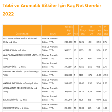
Tıbbi ve Aromatik Bitkiler İçin Kaç Net Gerekir
2022
Yerl Son
TYT
TYT
TYT
TYT
Kişi
Türkçe
Sosyal
Mat
Fen
Üniversite Adı
Bölüm
OBP
Yerl
(40)
(20)
(40)
(20)
AFYONKARAHİSAR SAĞLIK BİLİMLERİ
Tıbbi ve Aromatik
ÜNİV. – (2 Yıllık)
Bitkiler (TYT)
288,050
11
15,25
1,50
0,50
0,75
Tıbbi ve Aromatik
AKSARAY ÜNİV. – (2 Yıllık)
Bitkiler (TYT)
363,971
10
12,75
1,75
3,00
2,25
ALANYA ALAADDİN KEYKUBAT ÜNİV. – (2
Tıbbi ve Aromatik
Yıllık)
Bitkiler (TYT)
275,833
28
5,25
8,00
2,50
1,25
Tıbbi ve Aromatik
ANKARA ÜNİV. – (2 Yıllık)
Bitkiler (TYT)
341,050
31
10,50
5,50
0,75
0,75
ANTALYA AKEV ÜNİV. – (%50 İndirimli) (2
Tıbbi ve Aromatik
Yıllık)
Bitkiler (TYT)
385,833
1
14,75
13,75
-0,25
-2,50
Tıbbi ve Aromatik
ANTALYA AKEV ÜNİV. – (Burslu) (2 Yıllık)
Bitkiler (TYT)
399,850
3
18,00
2,50
5,50
2,50
AYDIN ADNAN MENDERES ÜNİV. – (2
Tıbbi ve Aromatik
Yıllık)
Bitkiler (TYT)
307,450
11
13,25
5,25
0,00
0,00
Tıbbi ve Aromatik
BALIKESİR ÜNİV. – (2 Yıllık)
Bitkiler (TYT)
381,250
31
12,75
3,75
0,00
5,00
Tıbbi ve Aromatik
ÇUKUROVA ÜNİV. – (2 Yıllık)
Bitkiler (TYT)
318,450
19
10,00
6,75
1,50
-1,00