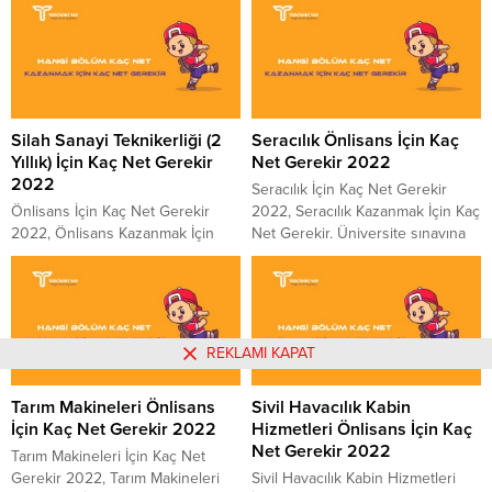
İçin Kaç Net Gerekir. Üniversite
sonrası merak ettikleri konuların
sınavına giren adayların sınav
başında hangi bölüme kaç net ile
sonrası merak ettikleri konuların
yerleşirim gelmektedir. Sizler için
başında hangi bölüme kaç net ile
YÖK Atlas’tan yararlanarak
yerleşirim gelmektedir. Sizler için
hazırladığımız tablomuzda bölümü
YÖK Atlas’tan yararlanarak
kazanan son kişinin verileri yer
Silah Sanayi Teknikerliği (2
Seracılık Önlisans İçin Kaç
hazırladığımız tablomuzda bölümü
almaktadır. 4 Yıllık Bölümlerin
Yıllık) İçin Kaç Net Gerekir
Net Gerekir 2022
kazanan son kişinin verileri yer...
2022 Taban...
2022
Seracılık İçin Kaç Net Gerekir
Önlisans İçin Kaç Net Gerekir
2022, Seracılık Kazanmak İçin Kaç
2022, Önlisans Kazanmak İçin
Net Gerekir. Üniversite sınavına
Kaç Net Gerekir. Üniversite
giren adayların sınav sonrası
sınavına giren adayların sınav
merak ettikleri konuların başında
sonrası merak ettikleri konuların
hangi bölüme kaç net ile
başında hangi bölüme kaç net ile
yerleşirim gelmektedir. Sizler için
yerleşirim gelmektedir. Sizler için
YÖK Atlas’tan yararlanarak
REKLAMI KAPAT
YÖK Atlas’tan yararlanarak
hazırladığımız tablomuzda bölümü
hazırladığımız tablomuzda bölümü
kazanan son kişinin verileri yer
Tarım Makineleri Önlisans
Sivil Havacılık Kabin
kazanan son kişinin verileri yer
almaktadır. 4 Yıllık Bölümlerin
İçin Kaç Net Gerekir 2022
Hizmetleri Önlisans İçin Kaç
almaktadır. 4 Yıllık Bölümlerin
2022 Taban Puanları ve...
Net Gerekir 2022
2022 Taban Puanları ve...
Tarım Makineleri İçin Kaç Net
Gerekir 2022, Tarım Makineleri
Sivil Havacılık Kabin Hizmetleri