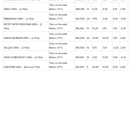
Tıbbi ve Aromatik
ORDU ÜNİV. – (2 Yıllık)
Bitkiler (TYT)
288,300
31
8,25
6,50
2,75
2,00
Tıbbi ve Aromatik
PAMUKKALE ÜNİV. – (2 Yıllık)
Bitkiler (TYT)
352,550
20
17,75
0,50
0,25
-0,50
RECEP TAYYİP ERDOĞAN ÜNİV. – (2
Tıbbi ve Aromatik
Yıllık)
Bitkiler (TYT)
306,402
10
15,25
1,75
1,00
-0,25
Tıbbi ve Aromatik
SAĞLIK BİLİMLERİ ÜNİV. – (2 Yıllık)
Bitkiler (TYT)
360,000
62
21,00
16,50
1,00
0,00
Tıbbi ve Aromatik
SELÇUK ÜNİV. – (2 Yıllık)
Bitkiler (TYT)
305,050
16
9,75
7,25
-0,25
2,50
Tıbbi ve Aromatik
SİVAS CUMHURİYET ÜNİV. – (2 Yıllık)
Bitkiler (TYT)
367,500
16
3,00
11,50
3,00
-0,25
Tıbbi ve Aromatik
ÜSKÜDAR ÜNİV. – (Burslu) (2 Yıllık)
Bitkiler (TYT)
425,833
5
32,00
15,50
6,50
6,00