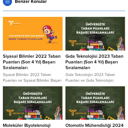
Benzer Konular
Siyasal Bilimler 2022 Taban
Gıda Teknolojisi 2023 Taban
Puanları (Son 4 Yıl) Başarı
Puanları (Son 4 Yıl) Başarı
Sıralamaları
Sıralamaları
Siyasal Bilimler 2022 Taban
Gıda Teknolojisi 2023 Taban
Puanları ve Siyasal Bilimler Başarı
Puanları ve Gıda Teknolojisi
Sıralamaları 2022 Siyasal Bilimler
Başarı Sıralamaları 2023 Gıda
kaç puanla kapattı? Siyasal
Teknolojisi kaç puanla kapattı?
Bilimler sıralaması. 2022 yılında
Gıda Teknolojisi sıralaması. 2023
sınava girecek adayların en çok
yılında sınava girecek adayların
merak ettiği konuların başında
en çok merak ettiği konuların
gelen Siyasal Bilimler Taban
başında gelen Gıda Teknolojisi
Puanları 2022 ve Siyasal Bilimler
Taban Puanları 2023 ve Gıda
Moleküler Biyoteknoloji
Otomotiv Mühendisliği 2024
Başarı Sıralamaları 2022
Teknolojisi Başarı Sıralamaları