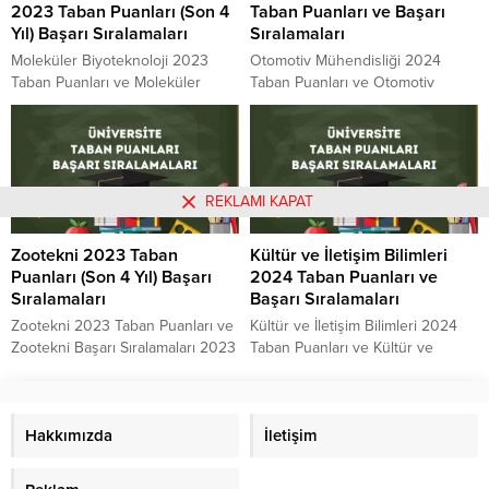
2023 Taban Puanları (Son 4
Taban Puanları ve Başarı
sorularının cevabı aşağıdaki
2023 sorularının cevabı aşağıdaki
Yıl) Başarı Sıralamaları
Sıralamaları
tablomuzda yer almaktadır. Sizler
tablomuzda yer almaktadır. Sizler
için...
için...
Moleküler Biyoteknoloji 2023
Otomotiv Mühendisliği 2024
Taban Puanları ve Moleküler
Taban Puanları ve Otomotiv
Biyoteknoloji Başarı Sıralamaları
Mühendisliği Başarı Sıralamaları
2023 Moleküler Biyoteknoloji kaç
2024 Otomotiv Mühendisliği
puanla kapattı? Moleküler
güncel taban puanları ve başarı
Biyoteknoloji sıralaması. 2023
sıralamaları açıklandı ve genel
yılında sınava girecek adayların
tablo ortaya çıktı. Otomotiv
REKLAMI KAPAT
en çok merak ettiği konuların
Mühendisliği sıralaması. 2024
başında gelen Moleküler
yılında sınava girecek adayların
Zootekni 2023 Taban
Kültür ve İletişim Bilimleri
Biyoteknoloji Taban Puanları
en çok merak ettiği konuların
Puanları (Son 4 Yıl) Başarı
2024 Taban Puanları ve
2023 ve Moleküler Biyoteknoloji
başında gelen Otomotiv
Sıralamaları
Başarı Sıralamaları
Başarı Sıralamaları 2023
Mühendisliği Taban Puanları 2024
sorularının cevabı aşağıdaki
ve Otomotiv Mühendisliği Başarı
Zootekni 2023 Taban Puanları ve
Kültür ve İletişim Bilimleri 2024
tablomuzda yer almaktadır. Sizler
Sıralamaları...
Zootekni Başarı Sıralamaları 2023
Taban Puanları ve Kültür ve
için...
Zootekni kaç puanla kapattı?
İletişim Bilimleri Başarı Sıralamaları
Zootekni sıralaması. 2023 yılında
2024 Kültür ve İletişim Bilimleri
sınava girecek adayların en çok
güncel taban puanları ve başarı
merak ettiği konuların başında
Hakkımızda
sıralamaları açıklandı ve genel
İletişim
gelen Zootekni Taban Puanları
tablo ortaya çıktı. Kültür ve İletişim
2023 ve Zootekni Başarı
Bilimleri sıralaması. 2024 yılında