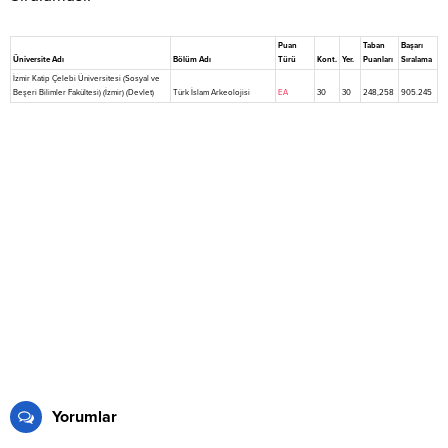
Puan
Taban
Başarı
Üniversite Adı
Bölüm Adı
Türü
Kont.
Yer.
Puanları
Sıralama
İzmir Katip Çelebi Üniversitesi (Sosyal ve
Beşeri Bilimler Fakültesi) (İzmir) (Devlet)
Türk İslam Arkeolojisi
EA
30
30
248,258
905.245
Yorumlar