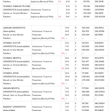
Fakültesi
(İngilizce) (Burslu) (4 Yıllık)
EA
6+0
6
95.705
350,31140
İSTANBUL SABAHATTİN ZAİM
5+0
5
150.140
358,84300
ÜNİVERSİTESİ (İstanbul)(Vakıf)
Uluslararası Ticaret ve
5+0
5
157.683
297,91189
İşletme ve Yönetim Bilimleri
Finansman
5+0
5
150.000
342,84131
Fakültesi
(İngilizce) (Burslu) (4 Yıllık)
EA
4+0
4
143.361
328,90258
ÇANKAYA ÜNİVERSİTESİ
11+0
11
156.000
356,78152
(Ankara)(Vakıf)
Uluslararası Ticaret ve
8+0
8
160.519
296,99318
İktisadi ve İdari Bilimler
Finansman
8+0
8
155.000
341,01861
Fakültesi
(İngilizce) (Burslu) (4 Yıllık)
EA
—
—
—
—
İSTANBUL KÜLTÜR
6+0
6
163.720
354,14055
ÜNİVERSİTESİ (İstanbul)(Vakıf)
Uluslararası Ticaret ve
7+0
7
163.900
295,91641
İktisadi ve İdari Bilimler
Finansman
8+0
8
149.000
343,28094
Fakültesi
(İngilizce) (Burslu) (4 Yıllık)
EA
—
—
—
—
İSTANBUL MEDİPOL
8+0
8
167.057
353,04775
ÜNİVERSİTESİ (İstanbul)(Vakıf)
Uluslararası Ticaret ve
8+0
8
162.477
296,36442
İşletme ve Yönetim Bilimleri
Finansman
7+0
7
167.000
336,56972
Fakültesi
(Burslu) (4 Yıllık)
EA
5+0
5
141.820
329,51666
İSTANBUL AYDIN
8+0
8
171.409
351,58917
ÜNİVERSİTESİ (İstanbul)(Vakıf)
Uluslararası Ticaret ve
10+0
10
208.963
283,07646
İktisadi ve İdari Bilimler
Finansman
8+0
8
275.000
303,97280
Fakültesi
(İngilizce) (Burslu) (4 Yıllık)
EA
—
—
—
—
ANKARA MEDİPOL
7+0
7
177.590
349,59876
ÜNİVERSİTESİ (Ankara)(Vakıf)
Uluslararası Ticaret ve
5+0
5
186.685
289,07602
İktisadi, İdari ve Sosyal Bilimler
Finansman
6+0
6
233.000
315,25415
Fakültesi
(İngilizce) (Burslu) (4 Yıllık)
EA
—
—
—
—
5+0
5
187.281
346,59964
BAŞKENT ÜNİVERSİTESİ
Uluslararası Ticaret ve
7+0
7
205.170
284,07721
(Ankara)(Vakıf)
Finansman
7+0
7
217.000
319,94647