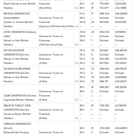
Nazilli İktisadi ve İdari Bilimler
Finansman
30+1
31
770.000
229,12476
Fakültesi
(İÖ) (4 Yıllık)
EA
30+1
31
752.877
226,33148
BEYKOZ ÜNİVERSİTESİ
17+0
17
886.524
249,28806
(İstanbul)(Vakıf)
Uluslararası Ticaret ve
34+0
—
Dolmadı
Dolmadı
İşletme ve Yönetim Bilimleri
Finansman
25+0
25
967.000
209,70192
Fakültesi
(İngilizce) (%50 İndirimli) (4 Yıllık)
EA
—
—
—
—
UFUK ÜNİVERSİTESİ (Ankara)
25+0
25
902.674
247,98193
(Vakıf)
Uluslararası Ticaret ve
20+0
—
Dolmadı
Dolmadı
İktisadi ve İdari Bilimler
Finansman
34+0
7
Dolmadı
Dolmadı
Fakültesi
(%50 İndirimli) (4 Yıllık)
EA
—
—
—
—
AFYON KOCATEPE
70+2
72
921.810
246,46578
ÜNİVERSİTESİ (Devlet)
Uluslararası Ticaret ve
70+2
6
Dolmadı
Dolmadı
İktisadi ve İdari Bilimler
Finansman
70+2
72
832.000
223,52374
Fakültesi
(4 Yıllık)
EA
70+2
72
812.503
210,29631
KÜTAHYA DUMLUPINAR
70+2
72
930.526
245,76678
ÜNİVERSİTESİ (Devlet)
Uluslararası Ticaret ve
70+2
6
Dolmadı
Dolmadı
İktisadi ve İdari Bilimler
Finansman
70+2
72
825.000
224,15888
Fakültesi
(4 Yıllık)
EA
70+2
72
788.337
220,84721
30+1
31
966.897
242,96516
Uluslararası Ticaret ve
30+1
3
Dolmadı
Dolmadı
UŞAK ÜNİVERSİTESİ (Devlet)
Finansman
—
—
—
—
Uygulamalı Bilimler Fakültesi
(4 Yıllık)
EA
—
—
—
—
MALATYA TURGUT ÖZAL
40+1
41
1.181.350
227,44278
ÜNİVERSİTESİ (Devlet)
Uluslararası Ticaret ve
40+1
1
Dolmadı
Dolmadı
Sosyal ve Beşeri Bilimler
Finansman
—
—
—
—
Fakültesi
(4 Yıllık)
EA
—
—
—
—
GİRESUN ÜNİVERSİTESİ
(Devlet)
30+1
31
1.192.645
226,64953
Bulancak Kadir Karabaş
Uluslararası Ticaret ve
30+1
2
Dolmadı
Dolmadı