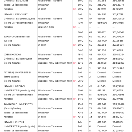
ÜNİVERSİTESİ (Devlet)
Uluslararası Ticaret ve
80+2
82
340.385
256,36633
İktisadi ve İdari Bilimler
Finansman
80+2
82
335.000
290,23774
Fakültesi
(4 Yıllık)
EA
80+2
82
287.449
287,85441
İSTANBUL ESENYURT
5+0
5
384.952
303,87011
ÜNİVERSİTESİ (İstanbul)(Vakıf)
Uluslararası Ticaret ve
10+0
10
459.711
239,22805
İşletme ve Yönetim Bilimleri
Finansman
10+0
10
589.000
249,31955
Fakültesi
(Burslu) (4 Yıllık)
EA
—
—
—
—
60+2
62
389.167
303,20064
SAKARYA ÜNİVERSİTESİ
Uluslararası Ticaret ve
60+2
62
427.542
243,40679
(Devlet)
Finansman
60+2
62
398.000
277,95511
İşletme Fakültesi
(4 Yıllık)
EA
60+2
62
363.368
273,35034
54+0
54
392.754
302,63112
İZMİR EKONOMİ
Uluslararası Ticaret ve
48+0
48
454.708
239,86264
ÜNİVERSİTESİ (İzmir)(Vakıf)
Finansman
43+0
43
360.000
285,06021
İşletme Fakültesi
(İngilizce) (%50 İndirimli) (4 Yıllık)
EA
30+0
30
283.528
288,69393
2+0
2
393.498
302,51980
ALTINBAŞ ÜNİVERSİTESİ
Uluslararası Ticaret ve
5+0
4
Dolmadı
Dolmadı
(İstanbul)(Vakıf)
Finansman
10+0
2
Dolmadı
Dolmadı
İşletme Fakültesi
(İngilizce) (%50 İndirimli) (4 Yıllık)
EA
25+0
—
Dolmadı
Dolmadı
İSTANBUL MEDİPOL
42+0
42
411.565
299,75681
ÜNİVERSİTESİ (İstanbul)(Vakıf)
Uluslararası Ticaret ve
51+0
51
476.138
237,16455
İşletme ve Yönetim Bilimleri
Finansman
51+0
51
505.000
260,70598
Fakültesi
(İngilizce) (%50 İndirimli) (4 Yıllık)
EA
54+0
54
690.032
232,97136
PAMUKKALE ÜNİVERSİTESİ
70+2
72
442.262
295,26428
(Denizli)(Devlet)
Uluslararası Ticaret ve
70+2
72
484.589
236,12602
İktisadi ve İdari Bilimler
Finansman
70+2
72
482.000
264,05482
Fakültesi
(4 Yıllık)
EA
70+2
72
464.515
258,12427
İSTANBUL KÜLTÜR
7+0
7
449.680
294,18834
ÜNİVERSİTESİ (İstanbul)(Vakıf)
Uluslararası Ticaret ve
9+0
6
Dolmadı
Dolmadı
İktisadi ve İdari Bilimler
Finansman
8+0
8
792.000
227,03100