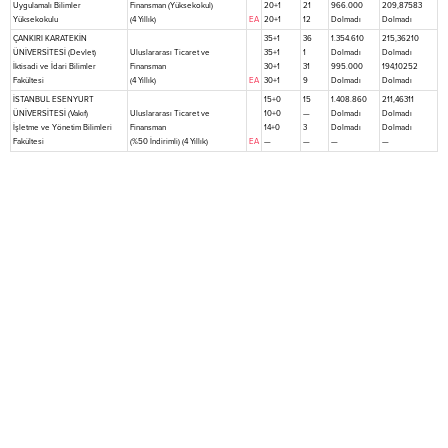
Uygulamalı Bilimler
Finansman (Yüksekokul)
20+1
21
966.000
209,87583
Yüksekokulu
(4 Yıllık)
EA
20+1
12
Dolmadı
Dolmadı
ÇANKIRI KARATEKİN
35+1
36
1.354.610
215,36210
ÜNİVERSİTESİ (Devlet)
Uluslararası Ticaret ve
35+1
1
Dolmadı
Dolmadı
İktisadi ve İdari Bilimler
Finansman
30+1
31
995.000
194,10252
Fakültesi
(4 Yıllık)
EA
30+1
9
Dolmadı
Dolmadı
İSTANBUL ESENYURT
15+0
15
1.408.860
211,46311
ÜNİVERSİTESİ (Vakıf)
Uluslararası Ticaret ve
10+0
—
Dolmadı
Dolmadı
İşletme ve Yönetim Bilimleri
Finansman
14+0
3
Dolmadı
Dolmadı
Fakültesi
(%50 İndirimli) (4 Yıllık)
EA
—
—
—
—