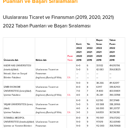
Puanları ve Başarı Sıralamaları
Uluslararası Ticaret ve Finansman (2019, 2020, 2021)
2022 Taban Puanları ve Başarı Sıralaması
Başarı
Taban
Kont.
Yer.
Sırası
Puanı
2022
2022
2022
2022
2021
2021
2021
2021
Puan
2020
2020
2020
2020
Üniversite Adı
Bölüm Adı
Türü
2019
2019
2019
2019
KADİR HAS ÜNİVERSİTESİ
6+0
6
33.932
414,95706
(İstanbul)(Vakıf)
Uluslararası Ticaret ve
5+0
5
42.083
354,63825
İktisadi, İdari ve Sosyal
Finansman
—
—
—
—
Bilimler Fakültesi
(İngilizce) (Burslu) (4 Yıllık)
EA
—
—
—
—
9+0
9
38.266
411,92017
İZMİR EKONOMİ
Uluslararası Ticaret ve
8+0
8
63.117
339,82103
ÜNİVERSİTESİ (İzmir)(Vakıf)
Finansman
7+0
7
31.800
403,59801
İşletme Fakültesi
(İngilizce) (Burslu) (4 Yıllık)
EA
4+0
4
35.281
390,33788
6+0
6
62.190
397,37449
YAŞAR ÜNİVERSİTESİ (İzmir)
Uluslararası Ticaret ve
5+0
5
65.588
338,28166
(Vakıf)
Finansman
4+0
4
66.000
381,20737
İşletme Fakültesi
(İngilizce) (Burslu) (4 Yıllık)
EA
3+0
3
64.859
367,96318
İSTANBUL MEDİPOL
8+0
8
110.901
374,07282
ÜNİVERSİTESİ (İstanbul)(Vakıf)
Uluslararası Ticaret ve
9+0
9
117.619
312,60940
İşletme ve Yönetim Bilimleri
Finansman
9+0
9
112.000
358,70968