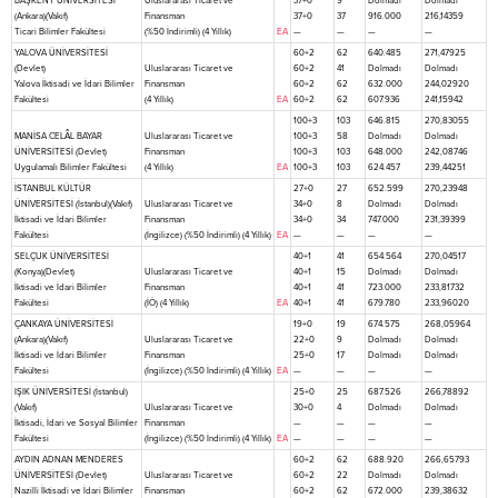
BAŞKENT ÜNİVERSİTESİ
Uluslararası Ticaret ve
37+0
9
Dolmadı
Dolmadı
(Ankara)(Vakıf)
Finansman
37+0
37
916.000
216,14359
Ticari Bilimler Fakültesi
(%50 İndirimli) (4 Yıllık)
EA
—
—
—
—
YALOVA ÜNİVERSİTESİ
60+2
62
640.485
271,47925
(Devlet)
Uluslararası Ticaret ve
60+2
41
Dolmadı
Dolmadı
Yalova İktisadi ve İdari Bilimler
Finansman
60+2
62
632.000
244,02920
Fakültesi
(4 Yıllık)
EA
60+2
62
607.936
241,15942
100+3
103
646.815
270,83055
MANİSA CELÂL BAYAR
Uluslararası Ticaret ve
100+3
58
Dolmadı
Dolmadı
ÜNİVERSİTESİ (Devlet)
Finansman
100+3
103
648.000
242,08746
Uygulamalı Bilimler Fakültesi
(4 Yıllık)
EA
100+3
103
624.457
239,44251
İSTANBUL KÜLTÜR
27+0
27
652.599
270,23948
ÜNİVERSİTESİ (İstanbul)(Vakıf)
Uluslararası Ticaret ve
34+0
8
Dolmadı
Dolmadı
İktisadi ve İdari Bilimler
Finansman
34+0
34
747.000
231,39399
Fakültesi
(İngilizce) (%50 İndirimli) (4 Yıllık)
EA
—
—
—
—
SELÇUK ÜNİVERSİTESİ
40+1
41
654.564
270,04517
(Konya)(Devlet)
Uluslararası Ticaret ve
40+1
15
Dolmadı
Dolmadı
İktisadi ve İdari Bilimler
Finansman
40+1
41
723.000
233,81732
Fakültesi
(İÖ) (4 Yıllık)
EA
40+1
41
679.780
233,96020
ÇANKAYA ÜNİVERSİTESİ
19+0
19
674.575
268,05964
(Ankara)(Vakıf)
Uluslararası Ticaret ve
22+0
9
Dolmadı
Dolmadı
İktisadi ve İdari Bilimler
Finansman
25+0
17
Dolmadı
Dolmadı
Fakültesi
(İngilizce) (%50 İndirimli) (4 Yıllık)
EA
—
—
—
—
IŞIK ÜNİVERSİTESİ (İstanbul)
25+0
25
687.526
266,78892
(Vakıf)
Uluslararası Ticaret ve
30+0
4
Dolmadı
Dolmadı
İktisadi, İdari ve Sosyal Bilimler
Finansman
—
—
—
—
Fakültesi
(İngilizce) (%50 İndirimli) (4 Yıllık)
EA
—
—
—
—
AYDIN ADNAN MENDERES
60+2
62
688.920
266,65793
ÜNİVERSİTESİ (Devlet)
Uluslararası Ticaret ve
60+2
22
Dolmadı
Dolmadı
Nazilli İktisadi ve İdari Bilimler
Finansman
60+2
62
672.000
239,38632