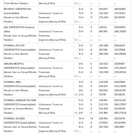
Ticari Bilimler Fakültesi
(Burslu) (4 Yıllık)
EA
—
—
—
—
BEYKENT ÜNİVERSİTESİ
6+0
6
194.093
344,56469
(İstanbul)(Vakıf)
Uluslararası Ticaret ve
11+0
11
252.687
272,76321
İktisadi ve İdari Bilimler
Finansman
11+0
11
275.000
303,91159
Fakültesi
(İngilizce) (Burslu) (4 Yıllık)
EA
—
—
—
—
IŞIK ÜNİVERSİTESİ (İstanbul)
5+0
5
218.132
337,85893
(Vakıf)
Uluslararası Ticaret ve
5+0
5
189.784
288,20851
İktisadi, İdari ve Sosyal Bilimler
Finansman
—
—
—
—
Fakültesi
(İngilizce) (Burslu) (4 Yıllık)
EA
—
—
—
—
İSTANBUL KÜLTÜR
5+0
5
230.588
334,64251
ÜNİVERSİTESİ (İstanbul)(Vakıf)
Uluslararası Ticaret ve
8+0
8
301.049
263,17968
İktisadi ve İdari Bilimler
Finansman
8+0
8
368.000
283,43568
Fakültesi
(Burslu) (4 Yıllık)
EA
—
—
—
—
ANKARA MEDİPOL
4+0
4
233.923
333,78457
ÜNİVERSİTESİ (Ankara)(Vakıf)
Uluslararası Ticaret ve
5+0
5
264.705
270,28627
İktisadi, İdari ve Sosyal Bilimler
Finansman
6+0
6
292.000
299,80164
Fakültesi
(Burslu) (4 Yıllık)
EA
—
—
—
—
İSTANBUL AREL
5+0
5
234.596
333,61889
ÜNİVERSİTESİ (İstanbul)(Vakıf)
Uluslararası Ticaret ve
4+0
4
264.914
270,24285
İktisadi ve İdari Bilimler
Finansman
4+0
4
343.000
288,65341
Fakültesi
(İngilizce) (Burslu) (4 Yıllık)
EA
2+0
2
137.178
331,34078
İSTANBUL SABAHATTİN ZAİM
5+0
5
234.991
333,52230
ÜNİVERSİTESİ (İstanbul)(Vakıf)
Uluslararası Ticaret ve
5+0
5
220.215
280,27597
İşletme ve Yönetim Bilimleri
Finansman
5+0
5
216.000
320,19934
Fakültesi
(Burslu) (4 Yıllık)
EA
4+0
4
201.489
309,27528
İSTANBUL GELİŞİM
10+0
10
240.780
332,15076
ÜNİVERSİTESİ (İstanbul)(Vakıf)
Uluslararası Ticaret ve
6+0
6
277.660
267,65916
İktisadi, İdari ve Sosyal Bilimler
Finansman
8+0
8
355.000
286,14811
Fakültesi
(İngilizce) (Burslu) (4 Yıllık)
EA
—
—
—
—