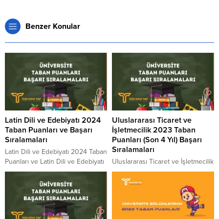
Benzer Konular
Latin Dili ve Edebiyatı 2024
Uluslararası Ticaret ve
Taban Puanları ve Başarı
İşletmecilik 2023 Taban
Sıralamaları
Puanları (Son 4 Yıl) Başarı
Sıralamaları
Latin Dili ve Edebiyatı 2024 Taban
Puanları ve Latin Dili ve Edebiyatı
Uluslararası Ticaret ve İşletmecilik
Başarı Sıralamaları 2024 Latin Dili
2023 Taban Puanları ve
ve Edebiyatı güncel taban
Uluslararası Ticaret ve İşletmecilik
puanları ve başarı sıralamaları
Başarı Sıralamaları 2023
açıklandı ve genel tablo ortaya
Uluslararası Ticaret ve İşletmecilik
çıktı. Latin Dili ve Edebiyatı
kaç puanla kapattı? Uluslararası