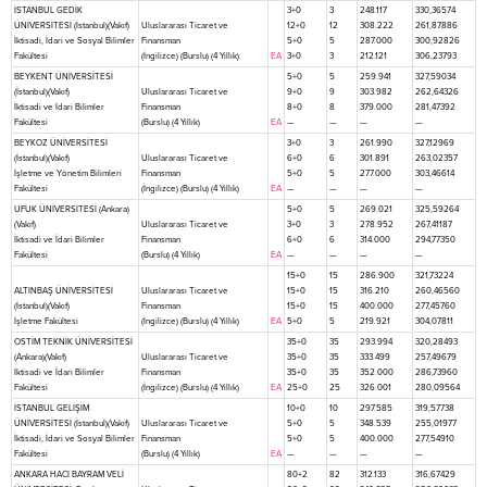
İSTANBUL GEDİK
3+0
3
248.117
330,36574
ÜNİVERSİTESİ (İstanbul)(Vakıf)
Uluslararası Ticaret ve
12+0
12
308.222
261,87886
İktisadi, İdari ve Sosyal Bilimler
Finansman
5+0
5
287.000
300,92826
Fakültesi
(İngilizce) (Burslu) (4 Yıllık)
EA
3+0
3
212.121
306,23793
BEYKENT ÜNİVERSİTESİ
5+0
5
259.941
327,59034
(İstanbul)(Vakıf)
Uluslararası Ticaret ve
9+0
9
303.982
262,64326
İktisadi ve İdari Bilimler
Finansman
8+0
8
379.000
281,47392
Fakültesi
(Burslu) (4 Yıllık)
EA
—
—
—
—
BEYKOZ ÜNİVERSİTESİ
3+0
3
261.990
327,12969
(İstanbul)(Vakıf)
Uluslararası Ticaret ve
6+0
6
301.891
263,02357
İşletme ve Yönetim Bilimleri
Finansman
5+0
5
277.000
303,46614
Fakültesi
(İngilizce) (Burslu) (4 Yıllık)
EA
—
—
—
—
UFUK ÜNİVERSİTESİ (Ankara)
5+0
5
269.021
325,59264
(Vakıf)
Uluslararası Ticaret ve
3+0
3
278.952
267,41187
İktisadi ve İdari Bilimler
Finansman
6+0
6
314.000
294,77350
Fakültesi
(Burslu) (4 Yıllık)
EA
—
—
—
—
15+0
15
286.900
321,73224
ALTINBAŞ ÜNİVERSİTESİ
Uluslararası Ticaret ve
15+0
15
316.210
260,46560
(İstanbul)(Vakıf)
Finansman
15+0
15
400.000
277,45760
İşletme Fakültesi
(İngilizce) (Burslu) (4 Yıllık)
EA
5+0
5
219.921
304,07811
OSTİM TEKNİK ÜNİVERSİTESİ
35+0
35
293.994
320,28493
(Ankara)(Vakıf)
Uluslararası Ticaret ve
35+0
35
333.499
257,49679
İktisadi ve İdari Bilimler
Finansman
35+0
35
352.000
286,73960
Fakültesi
(İngilizce) (Burslu) (4 Yıllık)
EA
25+0
25
326.001
280,09564
İSTANBUL GELİŞİM
10+0
10
297.585
319,57738
ÜNİVERSİTESİ (İstanbul)(Vakıf)
Uluslararası Ticaret ve
5+0
5
348.539
255,01977
İktisadi, İdari ve Sosyal Bilimler
Finansman
5+0
5
400.000
277,54910
Fakültesi
(Burslu) (4 Yıllık)
EA
—
—
—
—
ANKARA HACI BAYRAM VELİ
80+2
82
312.133
316,67429