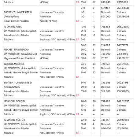
Fakültesi
(4 Yıllık)
EA
65+2
67
640.640
237,79662
2+0
2
689.187
266,63040
BAŞKENT ÜNİVERSİTESİ
Uluslararası Ticaret ve
1+0
—
Dolmadı
Dolmadı
(Ankara)(Vakıf)
Finansman
1+0
1
821.000
224,48009
Ticari Bilimler Fakültesi
(Ücretli) (4 Yıllık)
EA
—
—
—
—
İSTANBUL AREL
10+0
10
703.363
265,28380
ÜNİVERSİTESİ (İstanbul)(Vakıf)
Uluslararası Ticaret ve
21+0
—
Dolmadı
Dolmadı
İktisadi ve İdari Bilimler
Finansman
21+0
10
Dolmadı
Dolmadı
Fakültesi
(İngilizce) (%50 İndirimli) (4 Yıllık)
EA
6+0
—
Dolmadı
Dolmadı
60+2
62
719.062
263,79778
NECMETTİN ERBAKAN
Uluslararası Ticaret ve
60+2
8
Dolmadı
Dolmadı
ÜNİVERSİTESİ (Konya)(Devlet)
Finansman
60+2
62
746.000
231,54496
Uygulamalı Bilimler Fakültesi
(4 Yıllık)
EA
60+2
62
711.761
230,81267
ANKARA MEDİPOL
24+0
24
720.123
263,69736
ÜNİVERSİTESİ (Ankara)(Vakıf)
Uluslararası Ticaret ve
29+0
5
Dolmadı
Dolmadı
İktisadi, İdari ve Sosyal Bilimler
Finansman
34+0
22
Dolmadı
Dolmadı
Fakültesi
(%50 İndirimli) (4 Yıllık)
EA
—
—
—
—
BEYKENT ÜNİVERSİTESİ
34+0
34
732.688
262,51478
(İstanbul)(Vakıf)
Uluslararası Ticaret ve
59+0
13
Dolmadı
Dolmadı
İktisadi ve İdari Bilimler
Finansman
59+0
59
912.000
216,57095
Fakültesi
(İngilizce) (%50 İndirimli) (4 Yıllık)
EA
—
—
—
—
İSTANBUL GELİŞİM
20+0
20
734.662
262,32937
ÜNİVERSİTESİ (İstanbul)(Vakıf)
Uluslararası Ticaret ve
39+0
6
Dolmadı
Dolmadı
İktisadi, İdari ve Sosyal Bilimler
Finansman
47+0
23
Dolmadı
Dolmadı
Fakültesi
(İngilizce) (%50 İndirimli) (4 Yıllık)
EA
—
—
—
—
İSTANBUL KÜLTÜR
22+0
22
738.347
261,99060
ÜNİVERSİTESİ (İstanbul)(Vakıf)
Uluslararası Ticaret ve
37+0
4
Dolmadı
Dolmadı
İktisadi ve İdari Bilimler
Finansman
34+0
34
996.000
193,16656
Fakültesi
(%50 İndirimli) (4 Yıllık)
EA
—
—
—
—