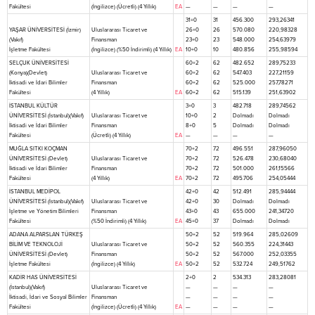
Fakültesi
(İngilizce) (Ücretli) (4 Yıllık)
EA
—
—
—
—
31+0
31
456.300
293,26341
YAŞAR ÜNİVERSİTESİ (İzmir)
Uluslararası Ticaret ve
26+0
26
570.080
220,98328
(Vakıf)
Finansman
23+0
23
548.000
254,63979
İşletme Fakültesi
(İngilizce) (%50 İndirimli) (4 Yıllık)
EA
10+0
10
480.856
255,98594
SELÇUK ÜNİVERSİTESİ
60+2
62
482.652
289,75233
(Konya)(Devlet)
Uluslararası Ticaret ve
60+2
62
547.403
227,21159
İktisadi ve İdari Bilimler
Finansman
60+2
62
525.000
257,78271
Fakültesi
(4 Yıllık)
EA
60+2
62
515.139
251,63902
İSTANBUL KÜLTÜR
3+0
3
482.718
289,74562
ÜNİVERSİTESİ (İstanbul)(Vakıf)
Uluslararası Ticaret ve
10+0
2
Dolmadı
Dolmadı
İktisadi ve İdari Bilimler
Finansman
8+0
5
Dolmadı
Dolmadı
Fakültesi
(Ücretli) (4 Yıllık)
EA
—
—
—
—
MUĞLA SITKI KOÇMAN
70+2
72
496.551
287,96050
ÜNİVERSİTESİ (Devlet)
Uluslararası Ticaret ve
70+2
72
526.478
230,68040
İktisadi ve İdari Bilimler
Finansman
70+2
72
501.000
261,15566
Fakültesi
(4 Yıllık)
EA
70+2
72
495.706
254,05444
İSTANBUL MEDİPOL
42+0
42
512.491
285,94444
ÜNİVERSİTESİ (İstanbul)(Vakıf)
Uluslararası Ticaret ve
42+0
30
Dolmadı
Dolmadı
İşletme ve Yönetim Bilimleri
Finansman
43+0
43
655.000
241,34720
Fakültesi
(%50 İndirimli) (4 Yıllık)
EA
45+0
37
Dolmadı
Dolmadı
ADANA ALPARSLAN TÜRKEŞ
50+2
52
519.964
285,02609
BİLİM VE TEKNOLOJİ
Uluslararası Ticaret ve
50+2
52
560.355
224,31443
ÜNİVERSİTESİ (Devlet)
Finansman
50+2
52
567.000
252,03355
İşletme Fakültesi
(İngilizce) (4 Yıllık)
EA
50+2
52
532.724
249,51762
KADİR HAS ÜNİVERSİTESİ
2+0
2
534.313
283,28081
(İstanbul)(Vakıf)
Uluslararası Ticaret ve
—
—
—
—
İktisadi, İdari ve Sosyal Bilimler
Finansman
—
—
—
—
Fakültesi
(İngilizce) (Ücretli) (4 Yıllık)
EA
—
—
—
—