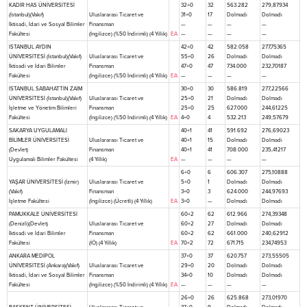
KADİR HAS ÜNİVERSİTESİ
32+0
32
563.282
279,87934
(İstanbul)(Vakıf)
Uluslararası Ticaret ve
31+0
17
Dolmadı
Dolmadı
İktisadi, İdari ve Sosyal Bilimler
Finansman
—
—
—
—
Fakültesi
(İngilizce) (%50 İndirimli) (4 Yıllık)
EA
—
—
—
—
İSTANBUL AYDIN
42+0
42
582.058
277,75365
ÜNİVERSİTESİ (İstanbul)(Vakıf)
Uluslararası Ticaret ve
55+0
26
Dolmadı
Dolmadı
İktisadi ve İdari Bilimler
Finansman
47+0
47
734.000
232,70187
Fakültesi
(İngilizce) (%50 İndirimli) (4 Yıllık)
EA
—
—
—
—
İSTANBUL SABAHATTİN ZAİM
30+0
30
586.819
277,22566
ÜNİVERSİTESİ (İstanbul)(Vakıf)
Uluslararası Ticaret ve
25+0
21
Dolmadı
Dolmadı
İşletme ve Yönetim Bilimleri
Finansman
25+0
25
627.000
244,61225
Fakültesi
(İngilizce) (%50 İndirimli) (4 Yıllık)
EA
4+0
4
532.213
249,57679
SAKARYA UYGULAMALI
40+1
41
591.692
276,69023
BİLİMLER ÜNİVERSİTESİ
Uluslararası Ticaret ve
40+1
15
Dolmadı
Dolmadı
(Devlet)
Finansman
40+1
41
708.000
235,41217
Uygulamalı Bilimler Fakültesi
(4 Yıllık)
EA
—
—
—
—
6+0
6
606.307
275,10888
YAŞAR ÜNİVERSİTESİ (İzmir)
Uluslararası Ticaret ve
5+0
1
Dolmadı
Dolmadı
(Vakıf)
Finansman
3+0
3
624.000
244,97693
İşletme Fakültesi
(İngilizce) (Ücretli) (4 Yıllık)
EA
3+0
—
Dolmadı
Dolmadı
PAMUKKALE ÜNİVERSİTESİ
60+2
62
612.966
274,39348
(Denizli)(Devlet)
Uluslararası Ticaret ve
60+2
27
Dolmadı
Dolmadı
İktisadi ve İdari Bilimler
Finansman
60+2
62
661.000
240,62912
Fakültesi
(İÖ) (4 Yıllık)
EA
70+2
72
671.715
234,74953
ANKARA MEDİPOL
37+0
37
620.757
273,55505
ÜNİVERSİTESİ (Ankara)(Vakıf)
Uluslararası Ticaret ve
29+0
20
Dolmadı
Dolmadı
İktisadi, İdari ve Sosyal Bilimler
Finansman
34+0
10
Dolmadı
Dolmadı
Fakültesi
(İngilizce) (%50 İndirimli) (4 Yıllık)
EA
—
—
—
—
26+0
26
625.868
273,01970