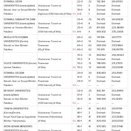
İSTANBUL GEDİK
22+0
22
742.364
261,61593
ÜNİVERSİTESİ (İstanbul)(Vakıf)
Uluslararası Ticaret ve
13+0
2
Dolmadı
Dolmadı
İktisadi, İdari ve Sosyal Bilimler
Finansman
30+0
8
Dolmadı
Dolmadı
Fakültesi
(İngilizce) (%50 İndirimli) (4 Yıllık)
EA
2+0
1
Dolmadı
Dolmadı
İSTANBUL SABAHATTİN ZAİM
25+0
25
742.475
261,60630
ÜNİVERSİTESİ (İstanbul)(Vakıf)
Uluslararası Ticaret ve
25+0
8
Dolmadı
Dolmadı
İşletme ve Yönetim Bilimleri
Finansman
25+0
25
811.000
225,38089
Fakültesi
(%50 İndirimli) (4 Yıllık)
EA
4+0
4
666.832
235,22835
MUĞLA SITKI KOÇMAN
60+2
62
747.306
261,17773
ÜNİVERSİTESİ (Devlet)
Uluslararası Ticaret ve
60+2
14
Dolmadı
Dolmadı
İktisadi ve İdari Bilimler
Finansman
60+2
62
689.000
237,53864
Fakültesi
(İÖ) (4 Yıllık)
EA
60+2
62
710.919
230,89795
70+2
72
804.962
256,06563
Uluslararası Ticaret ve
70+2
8
Dolmadı
Dolmadı
DÜZCE ÜNİVERSİTESİ (Devlet)
Finansman
70+2
72
748.000
231,27870
İşletme Fakültesi
(4 Yıllık)
EA
70+2
72
684.045
233,55045
İSTANBUL GELİŞİM
20+0
20
836.865
253,35413
ÜNİVERSİTESİ (İstanbul)(Vakıf)
Uluslararası Ticaret ve
31+0
6
Dolmadı
Dolmadı
İktisadi, İdari ve Sosyal Bilimler
Finansman
29+0
17
Dolmadı
Dolmadı
Fakültesi
(%50 İndirimli) (4 Yıllık)
EA
—
—
—
—
BEYKENT ÜNİVERSİTESİ
25+0
25
842.301
252,89819
(İstanbul)(Vakıf)
Uluslararası Ticaret ve
51+0
3
Dolmadı
Dolmadı
İktisadi ve İdari Bilimler
Finansman
42+0
42
949.000
212,42472
Fakültesi
(%50 İndirimli) (4 Yıllık)
EA
—
—
—
—
TRAKYA ÜNİVERSİTESİ
40+1
41
862.853
251,19799
(Edirne)(Devlet)
Uluslararası Ticaret ve
40+1
2
Dolmadı
Dolmadı
Keşan Yusuf Çapraz Uygulamalı
Finansman (Yüksekokul)
40+1
41
835.000
223,26462
Bilimler Yüksekokulu
(4 Yıllık)
EA
40+1
41
820.692
203,62933
AYDIN ADNAN MENDERES
40+1
41
870.585
250,57148
ÜNİVERSİTESİ (Devlet)
Uluslararası Ticaret ve
40+1
—
Dolmadı
Dolmadı