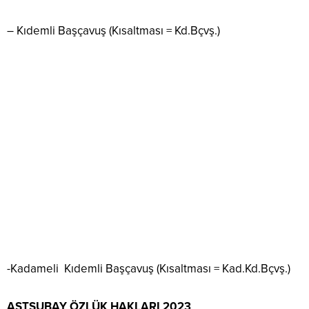
– Kıdemli Başçavuş (Kısaltması = Kd.Bçvş.)
-Kadameli Kıdemli Başçavuş (Kısaltması = Kad.Kd.Bçvş.)
ASTSUBAY ÖZLÜK HAKLARI 2023