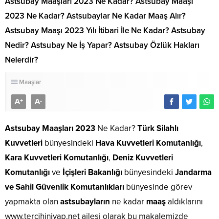
Astsubay Maaşları 2023 Ne Kadar? Astsubay Maaşı
2023 Ne Kadar? Astsubaylar Ne Kadar Maaş Alır?
Astsubay Maaşı 2023 Yılı İtibari İle Ne Kadar? Astsubay
Nedir? Astsubay Ne İş Yapar? Astsubay Özlük Hakları
Nelerdir?
Maaşlar
A
A
+
-
Astsubay Maaşları 2023
Ne Kadar?
Türk Silahlı
Kuvvetleri
bünyesindeki
Hava Kuvvetleri Komutanlığı
,
Kara Kuvvetleri Komutanlığı
,
Deniz Kuvvetleri
Komutanlığı
ve
İçişleri Bakanlığı
bünyesindeki
Jandarma
ve Sahil Güvenlik Komutanlıkları
bünyesinde görev
yapmakta olan
astsubayların
ne kadar
maaş
aldıklarını
www.tercihiniyap.net ailesi olarak bu makalemizde