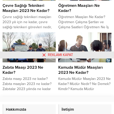
kadar? Memur emeklisi ikramiyesi
ulaşabilirsiniz.
Çevre Sağlığı Teknikeri
Öğretmen Maaşları Ne
ne kadar?
Maaşları 2023 Ne Kadar?
Kadar?
Çevre sağlığı teknikeri maaşları
Öğretmen Maaşları Ne Kadar?
2023 yılı için ne kadar, çevre
Öğretmen Çalışma Şartları ve
sağlığı teknikeri görevleri nedir,
Çalışma Saatleri Öğretmen Ne İş
çevre sağlığı teknikeri kimler
Yapar? Devlette Öğretmen Maaşı
olabilir, çevre sağlığı teknikerliği
Özel Sektörde Öğretmen Maaşı
nedir, çevre sağlığı teknikeri özel
Yeni Başlayan Öğretmen Maaşı
sektör maaşları 2019 yılında ne
kadar oldu, çevre sağlığı teknikeri
REKLAMI KAPAT
çalışma şartları nasıldır gibi
sorular için derlemeye çalıştığımız
Zabıta Maaşı 2023 Ne
Kamuda Müdür Maaşları
cevaplara buradan ulaşabilirsiniz.
Kadar?
2023 Ne Kadar?
Zabıta maaşı 2023 ne kadar?
Kamuda Müdür Maaşları 2023 Ne
Zabıta maaşları 2023 ne kadar?
Kadar? Müdür Nedir? Ne Demek?
Zabıtalar 2023 yılında ne kadar
Kimdir? Kamuda Müdür
maaş alır? Zabıta maaşları ne
Kadrosundaki Personel Ne İş
kadar 2023? Zabıta mesai
Yapar? Kamuda Müdür Çalışma
ücretleri 2023 ne kadar? Zabıta
Şartları ve Çalışma Saatleri 2023
mesai ücretleri ne kadar 2023?
Hakkımızda
Kamuda Müdür Maaşları 2023
İletişim