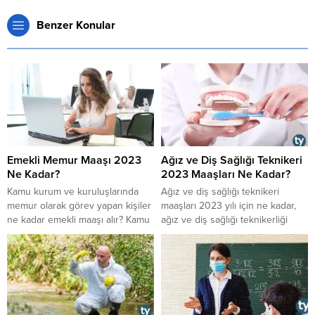
Benzer Konular
Emekli Memur Maaşı 2023
Ağız ve Diş Sağlığı Teknikeri
Ne Kadar?
2023 Maaşları Ne Kadar?
Kamu kurum ve kuruluşlarında
Ağız ve diş sağlığı teknikeri
memur olarak görev yapan kişiler
maaşları 2023 yılı için ne kadar,
ne kadar emekli maaşı alır? Kamu
ağız ve diş sağlığı teknikerliği
kurum ve kuruluşlarında memur
nedir, görevleri nelerdir, ağız ve
olarak çalışan kişiler ne kadar
diş sağlığı teknikeri nasıl olunur,
ikramiye alır? Emekli memur maaşı
mesleğin çalışma şartları nasıldır,
2023 ne kadar? 2022-2023
2023 yılı için özel sektör ağız ve
emekli memur maaşı ne kadar?
diş sağlığı teknikeri maaşı nasıldır
Emekli memur ikramiyesi 2023 ne
gibi soruların cevaplarına buradan