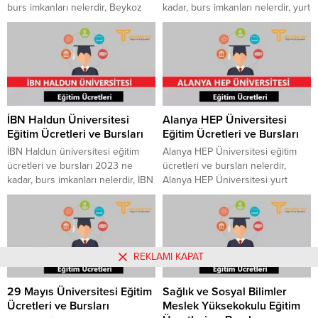
burs imkanları nelerdir, Beykoz
kadar, burs imkanları nelerdir, yurt
üniversitesi yurt imkanları
ücretleri ne kadardır, Konya Gıda
nelerdir, ön lisans ve lisans kayıt
ve Tarım Üniversitesinde yer alan
ücreti ne kadardır gibi merak
bölümler nelerdir, ön lisans ve
edilen konular hakkında sizlere
lisans kayıt ücreti ne kadardır gibi
bu yazımızda en güncel bilgileri
merak edilen konular hakkında
verdik. Maltepe Üniversitesi
sizlere bu yazımızda en güncel
Eğitim Ücretleri ve Bursları
bilgileri verdik. Lokman Hekim
İBN Haldun Üniversitesi
Alanya HEP Üniversitesi
Beykoz Üniversitesi Eğitim
Üniversitesi...
Eğitim Ücretleri ve Bursları
Eğitim Ücretleri ve Bursları
Ücretleri ve Bursları Tercihiniyap
Forum...
İBN Haldun üniversitesi eğitim
Alanya HEP Üniversitesi eğitim
ücretleri ve bursları 2023 ne
ücretleri ve bursları nelerdir,
kadar, burs imkanları nelerdir, İBN
Alanya HEP Üniversitesi yurt
Haldun üniversitesinde yer alan
imkanları nelerdir, burs olanakları
bölümler nelerdir, İBN Haldun
nelerdir gibi merak edilen konular
üniversitesi yurt imkanları ve
hakkında sizlere bu yazımızda en
ücretleri ne kadardır gibi merak
güncel bilgileri verdik. Medipol
edilen konular hakkında sizlere
Üniversitesi Eğitim Ücretleri ve
REKLAMI KAPAT
bu yazımızda en güncel bilgileri
Bursları Alanya HEP Üniversitesi
verdik. Gıda ve Tarım Üniversitesi
Eğitim Ücretleri ve Bursları
29 Mayıs Üniversitesi Eğitim
Sağlık ve Sosyal Bilimler
Eğitim Ücretleri ve Bursları İBN...
Tercihiniyap Forum Tekrar Aktif
Ücretleri ve Bursları
Meslek Yüksekokulu Eğitim
Tıklayın Alanya Hamdullah Emin...