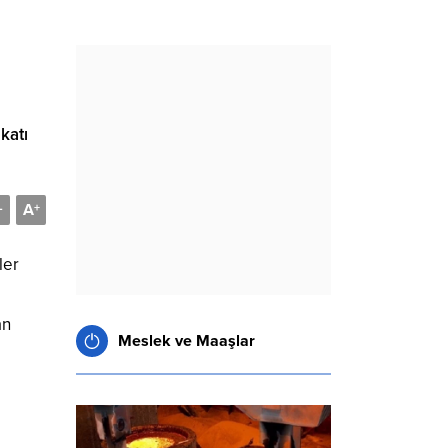
katı
A
-
+
ler
an
Meslek ve Maaşlar