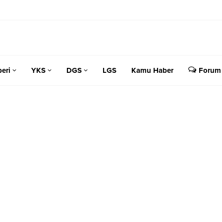
eri
YKS
DGS
LGS
Kamu Haber
Forum