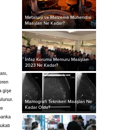
Metalurji ve Malzeme Mühendisi
Maaşları Ne Kadar?
İnfaz Koruma Memuru Maaşları
2023 Ne Kadar?
ası,
teren
a gişe
ulunur.
Mamografi Teknikeri Maaşları Ne
Kadar Oldu?
ve
“banka
ukatı