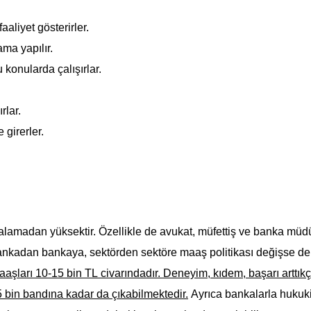
aliyet gösterirler.
ma yapılır.
konularda çalışırlar.
rlar.
 girerler.
talamadan yüksektir. Özellikle de avukat, müfettiş ve banka müd
 Bankadan bankaya, sektörden sektöre maaş politikası değişse de 
aşları 10-15 bin TL civarındadır. Deneyim, kıdem, başarı arttıkç
bin bandına kadar da çıkabilmektedir.
Ayrıca bankalarla hukuk