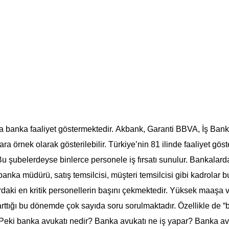
ca banka faaliyet göstermektedir. Akbank, Garanti BBVA, İş Bank
 örnek olarak gösterilebilir. Türkiye’nin 81 ilinde faaliyet gös
u şubelerdeyse binlerce personele iş fırsatı sunulur. Bankalard
anka müdürü, satış temsilcisi, müşteri temsilcisi gibi kadrolar b
rdaki en kritik personellerin başını çekmektedir. Yüksek maaşa 
in arttığı bu dönemde çok sayıda soru sorulmaktadır. Özellikle de 
 Peki banka avukatı nedir? Banka avukatı ne iş yapar? Banka av