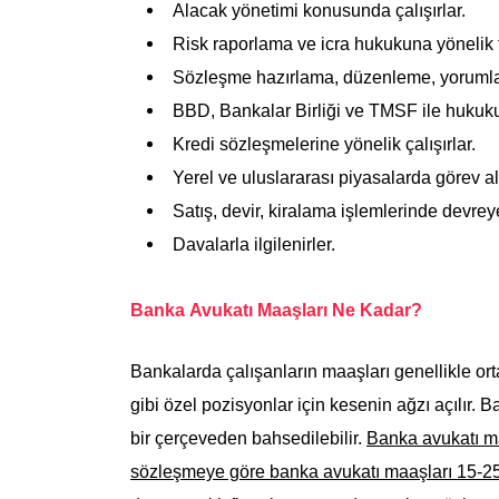
Alacak yönetimi konusunda çalışırlar.
Risk raporlama ve icra hukukuna yönelik fa
Sözleşme hazırlama, düzenleme, yorumla
BBD, Bankalar Birliği ve TMSF ile hukuku 
Kredi sözleşmelerine yönelik çalışırlar.
Yerel ve uluslararası piyasalarda görev alı
Satış, devir, kiralama işlemlerinde devreye
Davalarla ilgilenirler.
Banka Avukatı Maaşları Ne Kadar?
Bankalarda çalışanların maaşları genellikle or
gibi özel pozisyonlar için kesenin ağzı açılır.
bir çerçeveden bahsedilebilir.
Banka avukatı ma
sözleşmeye göre banka avukatı maaşları 15-25 