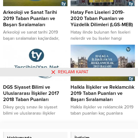
Sigortacılık puanları en yüksek ve
en küçük kaç taban puan ile
Arkeoloji ve Sanat Tarihi
Hatay Fen Liseleri 2019-
kapatmıştır, Bankacılık ve
2019 Taban Puanları ve
2020 Taban Puanları ve
Sigortacılık sıralama sayıları 2020
Başarı Sıralamaları
Yüzdelik Dilimleri (LGS-MEB)
belli oldu mu, Bankacılık ve...
Arkeoloji ve sanat tarihi 2019
Hatay ilinde bulunan fen liseleri
başarı sıralamaları kaçlardadır,
nelerdir ve bu liseler hangi
arkeoloji ve sanat tarihi 2019
ilçelerde bulunmaktadır? Hatay
taban puanları kaç civarındadır,
fen liselerine ait 2019-2020
2019 arkeoloji ve sanat tarihi
eğitim öğretim yılı taban puanları
başarı sıralamaları ve taban
kaç puanda kalmıştır? Hatay fen
puanları neye göre
liseleri öğretim süresi kaç yıldır?
REKLAMI KAPAT
belirlenmektedir, 2018
Hatay fen liselerine ait
yerleştirmelerinde arkeoloji ve
kontenjanlar kaç kişiliktir? Hatay
DGS Siyaset Bilimi ve
Halkla İlişkiler ve Reklamcılık
sanat tarihi bölümü en küçük ve
fen liselerine yerleşen öğrenciler,
Uluslararası İlişkiler 2017
2019 Taban Puanları ve
en büyük kaç taban puan ve
en yüksek yüzdelik dilim ve en...
2018 Taban Puanları
Başarı Sıralamaları
sıralama ile kapatmıştır gibi...
Dikey geçiş sınavı ile siyaset
Halkla ilişkiler ve reklamcılık 2019
bilimi ve uluslararası ilişkiler
taban puanları kaç puanlara
bölümünü kimler tercih edebilir,
düşmüştür, halkla ilişkiler ve
DGS siyaset bilimi ve uluslararası
reklamcılık 2019 başarı
ilişkiler 2017 yılında en düşük ve
sıralamaları kaç binlerdedir, 2019
en yüksek kaç taban puanda
Hakkımızda
halkla ilişkiler ve reklamcılık başarı
İletişim