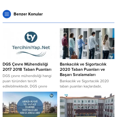
Benzer Konular
DGS Çevre Mühendisliği
Bankacılık ve Sigortacılık
2017 2018 Taban Puanları
2020 Taban Puanları ve
Başarı Sıralamaları
DGS çevre mühendisliği hangi
puan türünden tercih
Bankacılık ve Sigortacılık 2020
edilebilmektedir, DGS çevre
taban puanları kaçlardadır,
mühendisliği bölümünün 2017
Bankacılık ve Sigortacılık 2020
2018 taban puanlarına dair liste
başarı sıralamaları kaç binlerdedir,
nasıldır sorularının cevaplarına
Bankacılık ve Sigortacılık taban
buradan ulaşabilirsiniz.
puanları 2020 nasıl ortaya
çıkmaktadır, 2020 Bankacılık ve