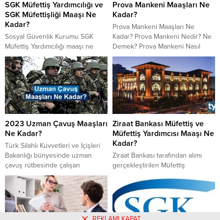
SGK Müfettiş Yardımcılığı ve
Prova Mankeni Maaşları Ne
SGK Müfettişliği Maaşı Ne
Kadar?
Kadar?
Prova Mankeni Maaşları Ne
Sosyal Güvenlik Kurumu SGK
Kadar? Prova Mankeni Nedir? Ne
Müfettiş Yardımcılığı maaşı ne
Demek? Prova Mankeni Nasıl
kadar? Sigorta Müfettişi kaç lira
Olunur? Olma Şartları Nelerdir?
alacak? Detaylar haberimizde.
Prova Mankeni Ne İş Yapar?
2023 Uzman Çavuş Maaşları
Ziraat Bankası Müfettiş ve
Ne Kadar?
Müfettiş Yardımcısı Maaşı Ne
Kadar?
Türk Silahlı Kuvvetleri ve İçişleri
Bakanlığı bünyesinde uzman
Ziraat Bankası tarafından alımı
çavuş rütbesinde çalışan
gerçekleştirilen Müfettiş
personeller ne kadar maaş alır?
Yardımcılığı mesleğine nasıl girilir?
Uzman Çavuş maaşları ne kadar?
Ziraat Bankası Müfettiş
2022-2023 Uzman Çavuş
Yardımcılığı maaşı ne kadar?
maaşları ne kadar?
REKLAMI KAPAT