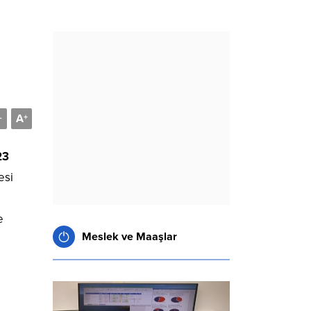
A
-
+
23
esi
e
Meslek ve Maaşlar