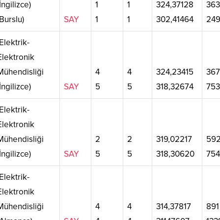
(İngilizce)
1
1
324,37128
363
(Burslu)
SAY
1
1
302,41464
24
Elektrik-
Elektronik
Mühendisliği
4
4
324,23415
367
(İngilizce)
SAY
5
5
318,32674
753
Elektrik-
Elektronik
Mühendisliği
2
2
319,02217
59
(İngilizce)
SAY
5
5
318,30620
754
Elektrik-
Elektronik
Mühendisliği
4
4
314,37817
891