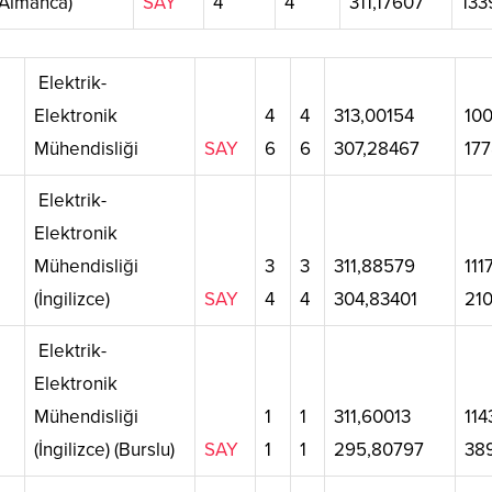
(Almanca)
SAY
4
4
311,17607
133
Elektrik-
Elektronik
4
4
313,00154
10
Mühendisliği
SAY
6
6
307,28467
17
Elektrik-
Elektronik
Mühendisliği
3
3
311,88579
111
(İngilizce)
SAY
4
4
304,83401
210
Elektrik-
Elektronik
Mühendisliği
1
1
311,60013
114
(İngilizce) (Burslu)
SAY
1
1
295,80797
38