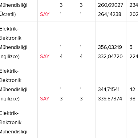
Mühendisliği
3
3
260,69027
23
(Ücretli)
SAY
1
1
264,14238
20
Elektrik-
Elektronik
Mühendisliği
1
1
356,03219
5
(İngilizce)
SAY
4
4
332,04720
22
Elektrik-
Elektronik
Mühendisliği
1
1
344,71541
42
(İngilizce)
SAY
3
3
339,87874
98
Elektrik-
Elektronik
Mühendisliği