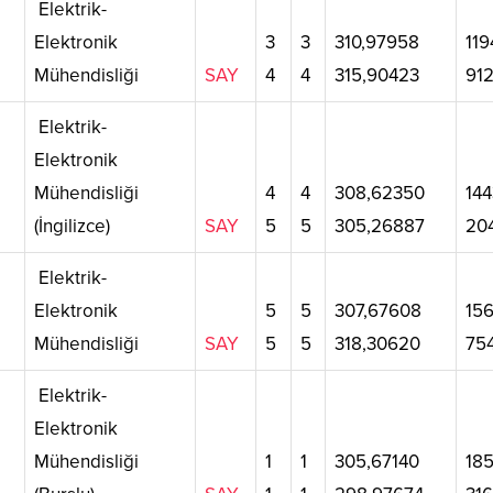
Elektrik-
Elektronik
3
3
310,97958
119
Mühendisliği
SAY
4
4
315,90423
91
Elektrik-
Elektronik
Mühendisliği
4
4
308,62350
144
(İngilizce)
SAY
5
5
305,26887
20
Elektrik-
Elektronik
5
5
307,67608
15
Mühendisliği
SAY
5
5
318,30620
75
Elektrik-
Elektronik
Mühendisliği
1
1
305,67140
18