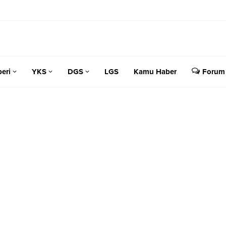
eri
YKS
DGS
LGS
Kamu Haber
Forum