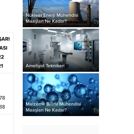
Nükleer Enerji Mühendisi
Maaşları Ne Kadar?
ŞARI
ASI
22
Ameliyat Teknikeri
21
78
Malzeme Bilimi Mühendisi
88
Maaşları Ne Kadar?