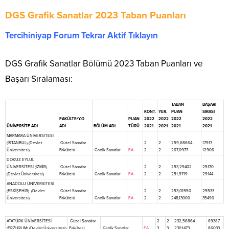
DGS Grafik Sanatlar 2023 Taban Puanları
Tercihiniyap Forum Tekrar Aktif Tıklayın
DGS Grafik Sanatlar Bölümü 2023 Taban Puanları ve
Başarı Sıralaması:
TABAN
BAŞARI
KONT.
YER.
PUAN
SIRASI
FAKÜLTE/Y.O
PUAN
2022
2022
2022
2022
ÜNİVERSİTE ADI
ADI
BÖLÜM ADI
TÜRÜ
2021
2021
2021
2021
MARMARA ÜNİVERSİTESİ
(İSTANBUL) (Devlet
Güzel Sanatlar
2
2
259,68664
17917
Üniversitesi)
Fakültesi
Grafik Sanatlar
EA
2
2
267,0977
12906
DOKUZ EYLÜL
ÜNİVERSİTESİ (İZMİR)
Güzel Sanatlar
2
2
253,29402
25170
(Devlet Üniversitesi)
Fakültesi
Grafik Sanatlar
EA
2
2
251,9719
29144
ANADOLU ÜNİVERSİTESİ
(ESKİŞEHİR) (Devlet
Güzel Sanatlar
2
2
253,01550
25533
Üniversitesi)
Fakültesi
Grafik Sanatlar
EA
2
2
248,13000
35490
ATATÜRK ÜNİVERSİTESİ
Güzel Sanatlar
2
2
232,56864
69387
(ERZURUM) (Devlet Üniversitesi)
Fakültesi
Grafik Sanatlar
EA
3
3
230,1473
86033