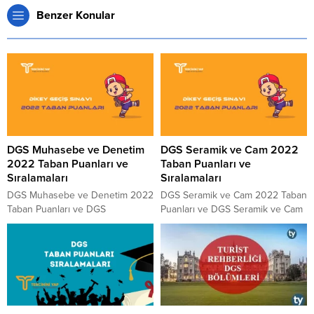
Benzer Konular
DGS Muhasebe ve Denetim
DGS Seramik ve Cam 2022
2022 Taban Puanları ve
Taban Puanları ve
Sıralamaları
Sıralamaları
DGS Muhasebe ve Denetim 2022
DGS Seramik ve Cam 2022 Taban
Taban Puanları ve DGS
Puanları ve DGS Seramik ve Cam
Muhasebe ve Denetim 2022
2022 Sıralamaları aşağıdaki
Sıralamaları aşağıdaki tablomuzda
tablomuzda paylaşılmıştır. 2022
paylaşılmıştır. 2022 yılında
yılında DGS’ye girecek adaylara
DGS’ye girecek adaylara fikir ve
fikir ve bilgi vermesi için
bilgi vermesi için paylaştığımız
paylaştığımız tablo ÖSYM
tablo ÖSYM tarafından yayınlanan
tarafından yayınlanan güncel
güncel rakamları içermektedir.
rakamları içermektedir. Seramik