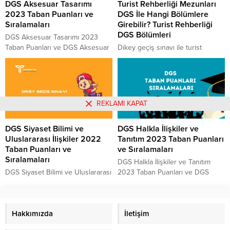
DGS Aksesuar Tasarımı
Turist Rehberliği Mezunları
Muhasebe ve Denetim 2022 DGS
ve Cam 2022 DGS Taban
2023 Taban Puanları ve
DGS İle Hangi Bölümlere
Taban Puanları için aşağıdaki
Puanları için aşağıdaki listeyi
Sıralamaları
Girebilir? Turist Rehberliği
listeyi inceleyebilirsiniz. Puanlar
inceleyebilirsiniz. Puanlar
DGS Bölümleri
yüksekten düşüğe doğru
yüksekten düşüğe doğru
DGS Aksesuar Tasarımı 2023
sıralanmıştır....
sıralanmıştır....
Taban Puanları ve DGS Aksesuar
​​​​​​​Dikey geçiş sınavı ile turist
Tasarımı 2023 Sıralamaları
rehberliği bölümü mezunları
aşağıdaki tablomuzda
hangi bölümlere girebilir, 2 yıllık
paylaşılmıştır. 2023 yılında
bölüm mezunları 4 yıllık
DGS’ye girecek adaylara fikir ve
bölümlere nasıl geçebilir, turist
bilgi vermesi için paylaştığımız
rehberliği dgs bölümleri nelerdir,
REKLAMI KAPAT
tablo ÖSYM tarafından yayınlanan
turist rehberliği mezunları DGS’ye
güncel rakamları içermektedir.
girdikten sonra tercih hakkı
DGS Siyaset Bilimi ve
DGS Halkla İlişkiler ve
Aksesuar Tasarımı 2023 DGS
bulunan bölümleri nasıl tercih
Uluslararası İlişkiler 2022
Tanıtım 2023 Taban Puanları
Taban Puanları için aşağıdaki
edebilirler, 2 yıllık turist rehberliği
Taban Puanları ve
ve Sıralamaları
listeyi inceleyebilirsiniz. Puanlar
bölümü mezunları hangi 4 yıllık
Sıralamaları
yüksekten düşüğe doğru
bölümlere DGS ile...
DGS Halkla İlişkiler ve Tanıtım
sıralanmıştır. 4 Yıllık...
DGS Siyaset Bilimi ve Uluslararası
2023 Taban Puanları ve DGS
İlişkiler 2022 Taban Puanları ve
Halkla İlişkiler ve Tanıtım 2023
DGS Siyaset Bilimi ve Uluslararası
Sıralamaları aşağıdaki tablomuzda
İlişkiler 2022 Sıralamaları
paylaşılmıştır. 2023 yılında
aşağıdaki tablomuzda
Hakkımızda
DGS’ye girecek adaylara fikir ve
İletişim
paylaşılmıştır. 2022 yılında
bilgi vermesi için paylaştığımız