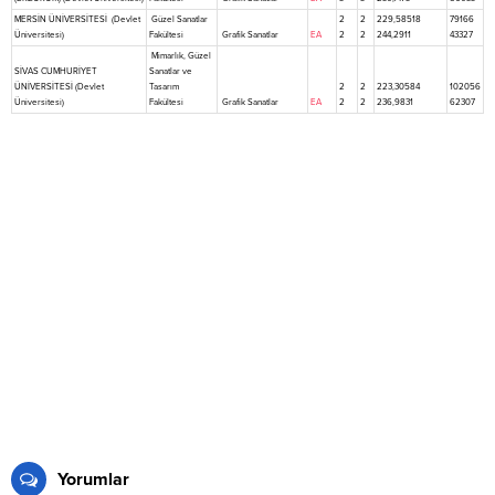
MERSİN ÜNİVERSİTESİ (Devlet
Güzel Sanatlar
2
2
229,58518
79166
Üniversitesi)
Fakültesi
Grafik Sanatlar
EA
2
2
244,2911
43327
Mimarlık, Güzel
SİVAS CUMHURİYET
Sanatlar ve
ÜNİVERSİTESİ (Devlet
Tasarım
2
2
223,30584
102056
Üniversitesi)
Fakültesi
Grafik Sanatlar
EA
2
2
236,9831
62307
Yorumlar